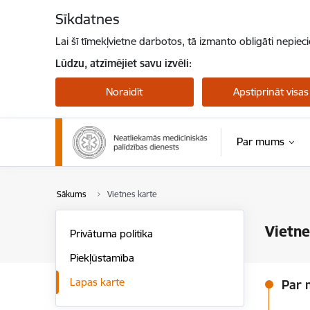
Pāriet uz lapas saturu
Sīkdatnes
Lai šī tīmekļvietne darbotos, tā izmanto obligāti nepiec
Lūdzu, atzīmējiet savu izvēli:
Noraidīt
Apstiprināt visas
Par mums
Sākums
Vietnes karte
Vietne
Privātuma politika
Piekļūstamība
Lapas karte
Par