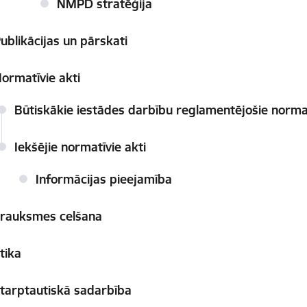
NMPD stratēģija
ublikācijas un pārskati
ormatīvie akti
Būtiskākie iestādes darbību reglamentējošie normat
Iekšējie normatīvie akti
Informācijas pieejamība
rauksmes celšana
tika
tarptautiskā sadarbība