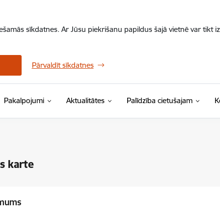
iešamās sīkdatnes. Ar Jūsu piekrišanu papildus šajā vietnē var tikt i
Pārvaldīt sīkdatnes
Pakalpojumi
Aktualitātes
Palīdzība cietušajam
K
s karte
 mums