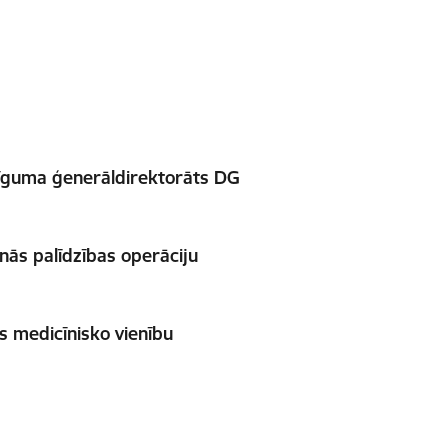
tīguma ģenerāldirektorāts DG
nās palīdzības operāciju
s medicīnisko vienību