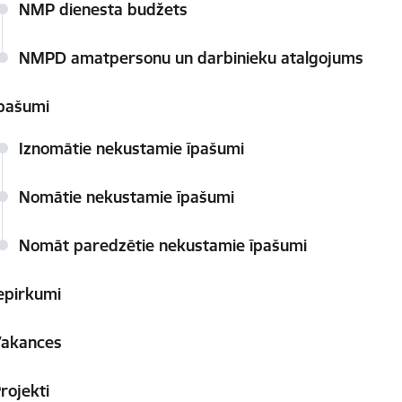
NMP dienesta budžets
NMPD amatpersonu un darbinieku atalgojums
pašumi
Iznomātie nekustamie īpašumi
Nomātie nekustamie īpašumi
Nomāt paredzētie nekustamie īpašumi
epirkumi
Vakances
rojekti