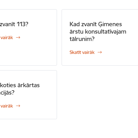
zvanīt 113?
Kad zvanīt Ģimenes
ārstu konsultatīvajam
 vairāk
tālrunim?
Skatīt vairāk
īkoties ārkārtas
ācijās?
 vairāk