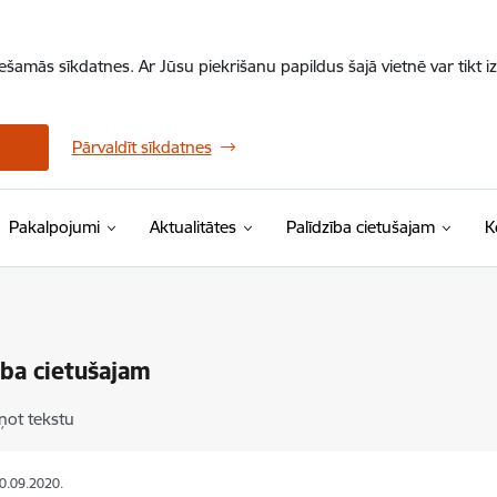
iešamās sīkdatnes. Ar Jūsu piekrišanu papildus šajā vietnē var tikt i
Pārvaldīt sīkdatnes
Pakalpojumi
Aktualitātes
Palīdzība cietušajam
K
ība cietušajam
ņot tekstu
30.09.2020.