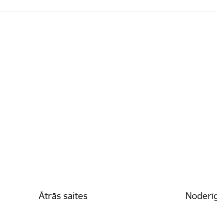
Kājene
Ātrās saites
Noderīg