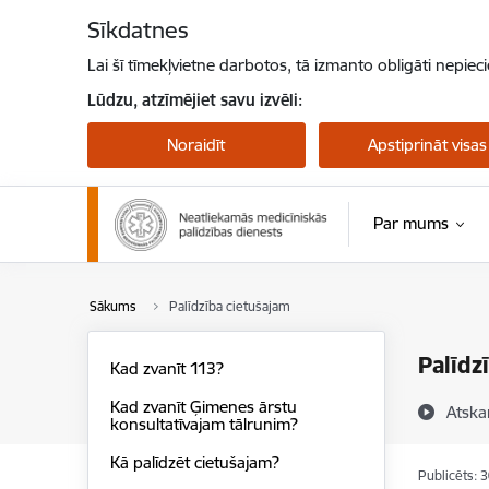
Pāriet uz lapas saturu
Sīkdatnes
Lai šī tīmekļvietne darbotos, tā izmanto obligāti nepiec
Lūdzu, atzīmējiet savu izvēli:
Noraidīt
Apstiprināt visas
Par mums
Sākums
Palīdzība cietušajam
Palīdz
Kad zvanīt 113?
Kad zvanīt Ģimenes ārstu
Atska
konsultatīvajam tālrunim?
Kā palīdzēt cietušajam?
Publicēts: 