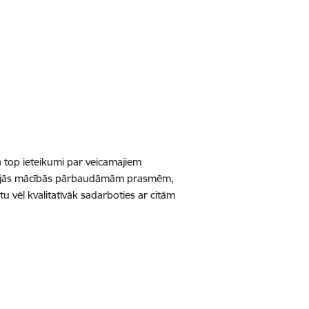
ā top ieteikumi par veicamajiem
majās mācībās pārbaudāmām prasmēm,
u vēl kvalitatīvāk sadarboties ar citām