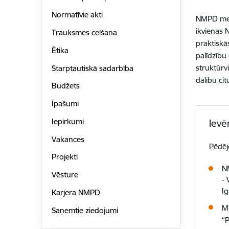
Normatīvie akti
NMPD medi
ikvienas 
Trauksmes celšana
praktiskā
Ētika
palīdzību
struktūr
Starptautiskā sadarbība
dalību cit
Budžets
Īpašumi
Iepirkumi
Ievē
Vakances
Pēdēj
Projekti
NM
Vēsture
- 
Ig
Karjera NMPD
M
Saņemtie ziedojumi
“