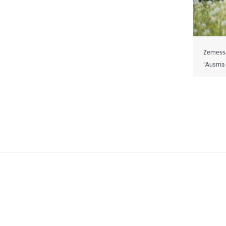
Zemessa
“Ausma 