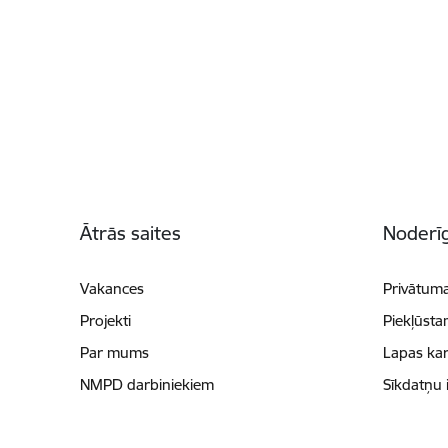
Kājene
Ātrās saites
Noderīg
Vakances
Privātuma
Projekti
Piekļūsta
Par mums
Lapas kar
NMPD darbiniekiem
Sīkdatņu 