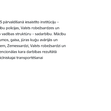
ārvaldīšanā iesaistīto institūciju –
bu policijas, Valsts robežsardzes un
vo vadības struktūru – sadarbību. Mācību
umos, gaisa, jūras kuģu avārijās un
em, Zemessardzi, Valsts robežsardzi un
encionālas kara darbības rezultātā
icīniskajai transportēšanai