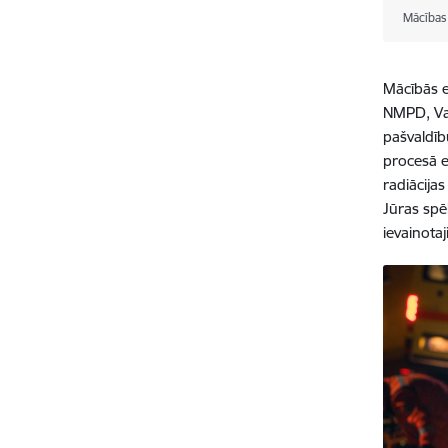
Mācības
Mācībās e
NMPD, Val
pašvaldīb
procesā e
radiācija
Jūras spē
ievainota