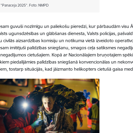
 "Panaceja 2025". Foto: NMPD
sam guvuši nozīmīgu un paliekošu pieredzi, kur pārbaudām visu ĀS p
sts ugunsdzēsības un glābšanas dienesta, Valsts policijas, pašvaldī
u civilās aizsardzības komisiju un notikuma vietā izveidoto operatī
sam imitējuši palīdzības sniegšanu, smagos ceļa satiksmes negadīj
s negadījumos cietušajiem.
Kopā ar Nacionālajiem bruņotajiem spēki
kiem piedalījāmies palīdzības sniegšanā konvencionālas un nekonv
jiem, tostarp situācijās, kad jāizmanto helikopters cietušā gaisa med