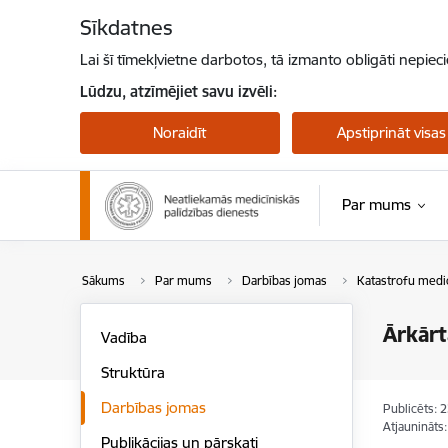
Pāriet uz lapas saturu
Sīkdatnes
Lai šī tīmekļvietne darbotos, tā izmanto obligāti nepiec
Lūdzu, atzīmējiet savu izvēli:
Noraidīt
Apstiprināt visas
Par mums
Sākums
Par mums
Darbības jomas
Katastrofu medi
Ārkārt
Vadība
Struktūra
Darbības jomas
Publicēts: 
Atjaunināts
Publikācijas un pārskati