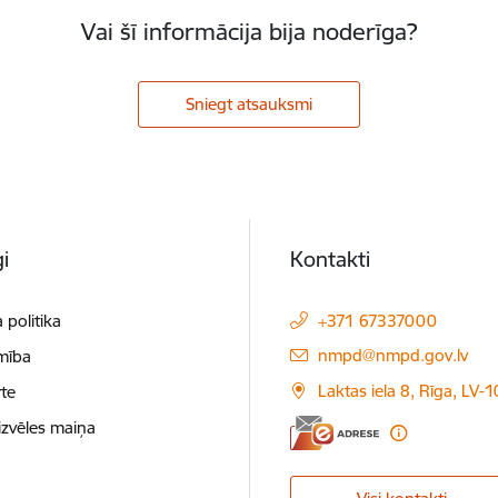
Vai šī informācija bija noderīga?
Sniegt atsauksmi
i
Kontakti
 politika
+371 67337000
E-pasts:
nmpd@nmpd.gov.lv
mība
Laktas iela 8, Rīga, LV-
te
izvēles maiņa