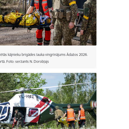
ētās kājnieku brigādes lauka vingrinājums Ādažos 2026.
tā. Foto: seržants N. Dorobļajs