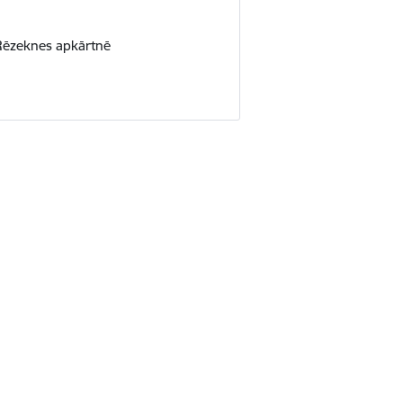
n Rēzeknes apkārtnē