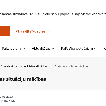
iešamās sīkdatnes. Ar Jūsu piekrišanu papildus šajā vietnē var tikt i
Pārvaldīt sīkdatnes
Pakalpojumi
Aktualitātes
Palīdzība cietušajam
K
cīnas sistēma
Ārkārtas situācijas
Ārkārtas situāciju mācības
as situāciju mācības
23.05.2023.
: 21.04.2026.