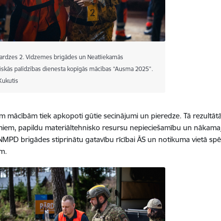
rdzes 2. Vidzemes brigādes un Neatliekamās
iskās palīdzības dienesta kopīgās mācības “Ausma 2025”.
Kukutis
m mācībām tiek apkopoti gūtie secinājumi un pieredze. Tā rezultāt
miem, papildu materiāltehnisko resursu nepieciešamību un nāka
NMPD brigādes stiprinātu gatavību rīcībai ĀS un notikuma vietā spēt
ām.