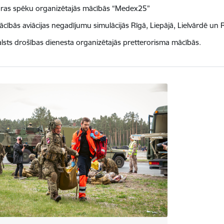
ūras spēku organizētajās mācībās “Medex25”
cībās aviācijas negadījumu simulācijās Rīgā, Liepājā, Lielvārdē u
lsts drošības dienesta organizētajās pretterorisma mācībās.