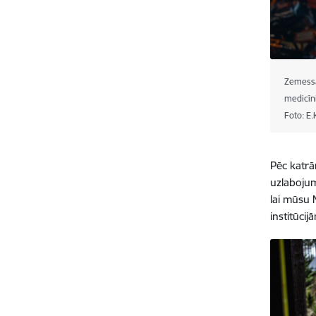
Zemessa
medicīn
Foto: E.
Pēc katrā
uzlaboju
lai mūsu 
institūcij