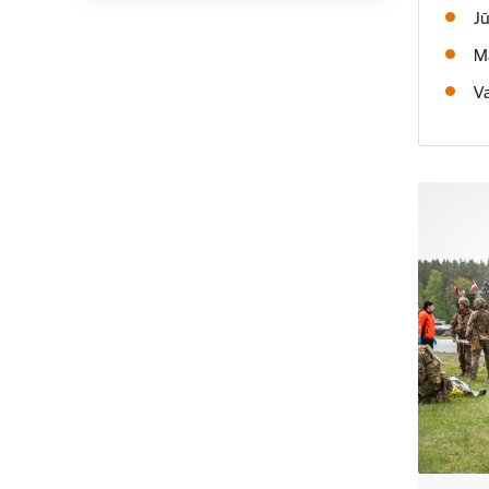
J
Mā
Va