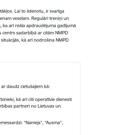
stākļos.
Lai to īstenotu, ir svarīga
enam veselam. Regulāri treniņi un
iem, ka arī reāla apdraudējuma gadījumā
bas centrs sadarbībā ar citām NMPD
 situācijās, kā arī nodrošina NMPD
 ar daudz cietušajiem kā:
eki, kā arī citi operatīvie dienesti
arbības partneri no Lietuvas un
Zemessardzi: “Namejs”, “Ausma”,