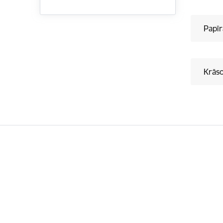
Papīr
Krās