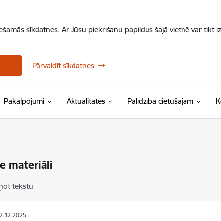
iešamās sīkdatnes. Ar Jūsu piekrišanu papildus šajā vietnē var tikt i
Pārvaldīt sīkdatnes
Pakalpojumi
Aktualitātes
Palīdzība cietušajam
K
ie materiāli
ņot tekstu
22.12.2025.