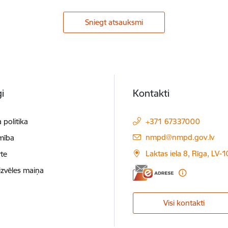
Sniegt atsauksmi
i
Kontakti
 politika
+371 67337000
E-pasts:
nmpd@nmpd.gov.lv
mība
Laktas iela 8, Rīga, LV-
te
izvēles maiņa
Visi kontakti