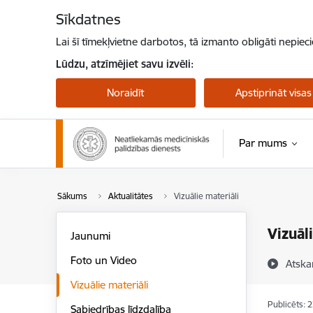
Pāriet uz lapas saturu
Sīkdatnes
Lai šī tīmekļvietne darbotos, tā izmanto obligāti nepiec
Lūdzu, atzīmējiet savu izvēli:
Noraidīt
Apstiprināt visas
Par mums
Sākums
Aktualitātes
Vizuālie materiāli
Vizuāl
Jaunumi
Foto un Video
Atska
Vizuālie materiāli
Publicēts: 
Sabiedrības līdzdalība