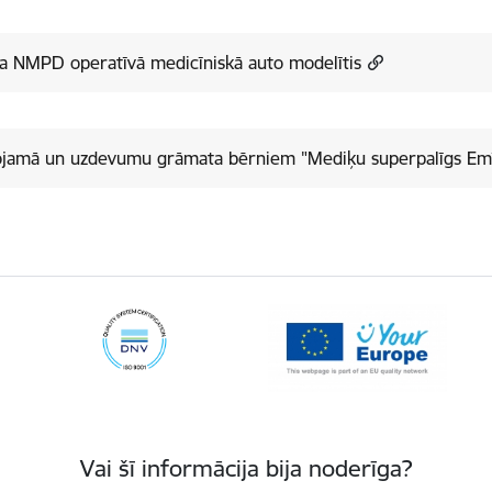
a NMPD operatīvā medicīniskā auto modelītis
ojamā un uzdevumu grāmata bērniem "Mediķu superpalīgs Emī
Vai šī informācija bija noderīga?