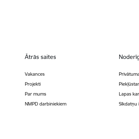
Kājene
Ātrās saites
Noderīg
Vakances
Privātuma
Projekti
Piekļūsta
Par mums
Lapas kar
NMPD darbiniekiem
Sīkdatņu 