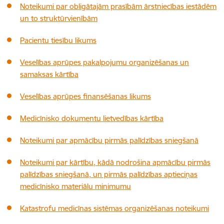
Noteikumi par obligātajām prasībām ārstniecības iestādēm
un to struktūrvienībām
Pacientu tiesību likums
Veselības aprūpes pakalpojumu organizēšanas un
samaksas kārtība
Veselības aprūpes finansēšanas likums
Medicīnisko dokumentu lietvedības kārtība
Noteikumi par apmācību pirmās palīdzības sniegšanā
Noteikumi par kārtību, kādā nodrošina apmācību pirmās
palīdzības sniegšanā, un pirmās palīdzības aptieciņas
medicīnisko materiālu minimumu
Katastrofu medicīnas sistēmas organizēšanas noteikumi