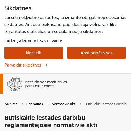
Pāriet uz lapas saturu
Sīkdatnes
Spied
lai meklētu
Enter
Lai šī tīmekļvietne darbotos, tā izmanto obligāti nepieciešamās
sīkdatnes. Ar Jūsu piekrišanu papildus šajā vietnē var tikt
izmantotas statistikas un sociālo mediju sīkdatnes.
Lūdzu, atzīmējiet savu izvēli:
Noraidīt
Apstiprināt visas
Pārvaldīt sīkdatnes
Sākums
Par mums
Normatīvie akti
Būtiskākie iestādes darbību 
Būtiskākie iestādes darbību
reglamentējošie normatīvie akti