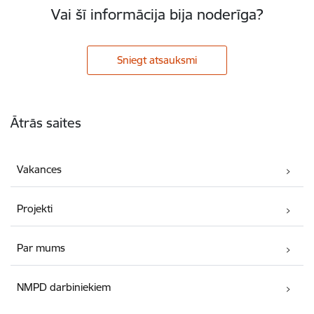
Vai šī informācija bija noderīga?
Sniegt atsauksmi
Kājene
Ātrās saites
Vakances
Projekti
Par mums
NMPD darbiniekiem