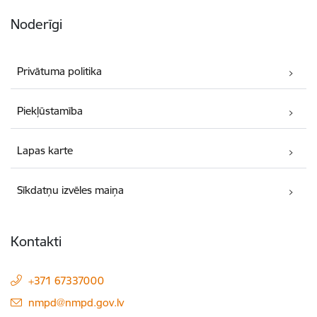
Noderīgi
Privātuma politika
Piekļūstamība
Lapas karte
Sīkdatņu izvēles maiņa
Kontakti
+371 67337000
E-pasts:
nmpd@nmpd.gov.lv