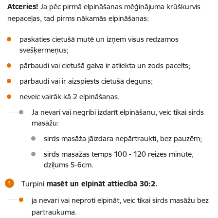
Atceries!
Ja pēc pirmā elpināšanas mēģinājuma krūškurvis
nepaceļas, tad pirms nākamās elpināšanas:
paskaties cietušā mutē un izņem visus redzamos
svešķermeņus;
pārbaudi vai cietušā galva ir atliekta un zods pacelts;
pārbaudi vai ir aizspiests cietušā deguns;
neveic vairāk kā 2 elpināšanas.
Ja nevari vai negribi izdarīt elpināšanu, veic tikai sirds
masāžu:
sirds masāža jāizdara nepārtraukti, bez pauzēm;
sirds masāžas temps 100 - 120 reizes minūtē,
dziļums 5-6cm.
Turpini
masēt un elpināt attiecībā 30:2.
ja nevari vai neproti elpināt, veic tikai sirds masāžu bez
pārtraukuma.