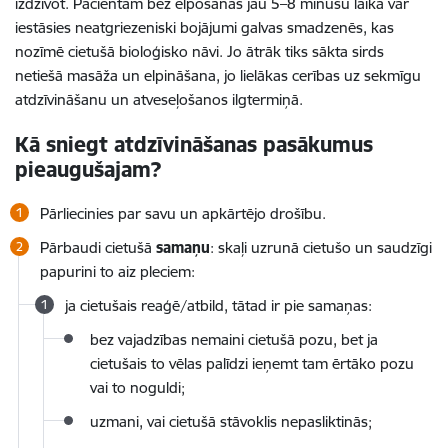
izdzīvot. Pacientam bez elpošanas jau 5–8 minūšu laikā var
iestāsies neatgriezeniski bojājumi galvas smadzenēs, kas
nozīmē cietušā bioloģisko nāvi. Jo ātrāk tiks sākta sirds
netiešā masāža un elpināšana, jo lielākas cerības uz sekmīgu
atdzīvināšanu un atveseļošanos ilgtermiņā.
Kā sniegt atdzīvināšanas pasākumus
pieaugušajam?
Pārliecinies par savu un apkārtējo drošību.
Pārbaudi cietušā
samaņu
: skaļi uzrunā cietušo un saudzīgi
papurini to aiz pleciem:
ja cietušais reaģē/atbild, tātad ir pie samaņas:
bez vajadzības nemaini cietušā pozu, bet ja
cietušais to vēlas palīdzi ieņemt tam ērtāko pozu
vai to noguldi;
uzmani, vai cietušā stāvoklis nepasliktinās;