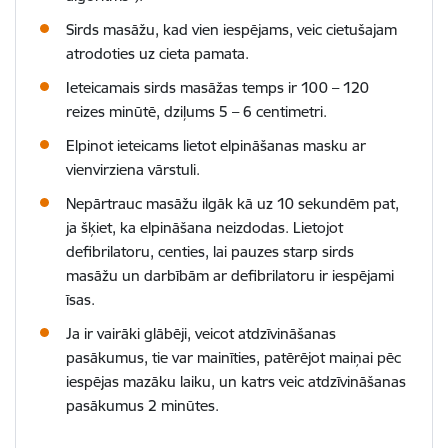
Sirds masāžu, kad vien iespējams, veic cietušajam
atrodoties uz cieta pamata.
Ieteicamais sirds masāžas temps ir 100 – 120
reizes minūtē, dziļums 5 – 6 centimetri.
Elpinot ieteicams lietot elpināšanas masku ar
vienvirziena vārstuli.
Nepārtrauc masāžu ilgāk kā uz 10 sekundēm pat,
ja šķiet, ka elpināšana neizdodas. Lietojot
defibrilatoru,
centies, lai pauzes starp sirds
masāžu un darbībām ar defibrilatoru ir iespējami
īsas.
Ja ir vairāki glābēji, veicot atdzīvināšanas
pasākumus, tie var mainīties, patērējot maiņai pēc
iespējas mazāku laiku, un katrs veic atdzīvināšanas
pasākumus 2 minūtes.