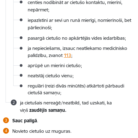
centies nodibināt ar cietušo kontaktu, mierini,
nepārmet;
iepazīstini ar sevi un runā mierīgi, nomierinoši, bet
pārliecinoši;
pasargā cietušo no apkārtējās vides iedarbības;
ja nepieciešams, izsauc neatliekamo medicīnisko
palīdzību, zvanot
113
;
aprūpē un mierini cietušo;
neatstāj cietušo vienu;
regulāri (reizi divās minūtēs) atkārtoti pārbaudi
cietušā samaņu;
ja cietušais nereaģē/neatbild, tad uzskati, ka
viņš
zaudējis samaņu.
Sauc palīgā
.
Novieto cietušo uz muguras.