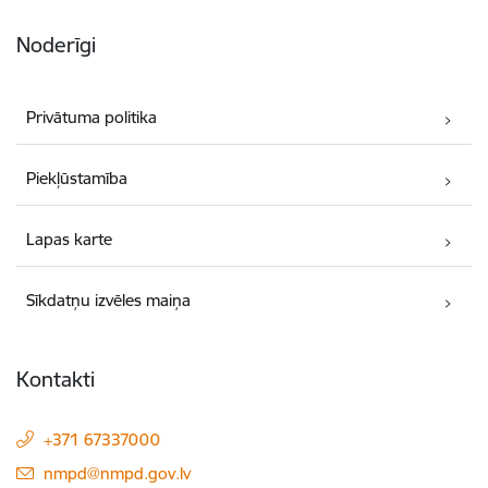
Noderīgi
Privātuma politika
Piekļūstamība
Lapas karte
Sīkdatņu izvēles maiņa
Kontakti
+371 67337000
E-pasts:
nmpd@nmpd.gov.lv