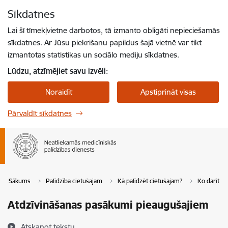
Pāriet uz lapas saturu
Sīkdatnes
Spied
lai meklētu
Enter
Lai šī tīmekļvietne darbotos, tā izmanto obligāti nepieciešamās
sīkdatnes. Ar Jūsu piekrišanu papildus šajā vietnē var tikt
izmantotas statistikas un sociālo mediju sīkdatnes.
Lūdzu, atzīmējiet savu izvēli:
Noraidīt
Apstiprināt visas
Pārvaldīt sīkdatnes
Sākums
Palīdzība cietušajam
Kā palīdzēt cietušajam?
Ko darīt t
Atdzīvināšanas pasākumi pieaugušajiem
Atskaņot tekstu