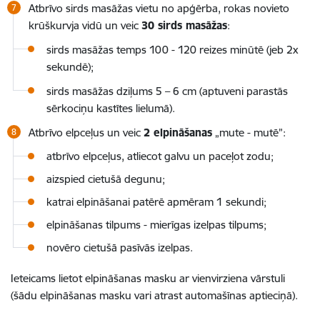
Atbrīvo sirds masāžas vietu no apģērba, rokas novieto
krūškurvja vidū un veic
30
sirds masāžas
:
sirds masāžas temps 100 - 120 reizes minūtē (jeb 2x
sekundē);
sirds masāžas dziļums 5 – 6 cm (aptuveni parastās
sērkociņu kastītes lielumā).
Atbrīvo elpceļus un veic
2 elpināšanas
„mute - mutē”:
atbrīvo elpceļus, atliecot galvu un paceļot zodu;
aizspied cietušā degunu;
katrai elpināšanai patērē apmēram 1 sekundi;
elpināšanas tilpums - mierīgas izelpas tilpums;
novēro cietušā pasīvās izelpas.
Ieteicams lietot elpināšanas masku ar vienvirziena vārstuli
(šādu elpināšanas masku vari atrast automašīnas aptieciņā).