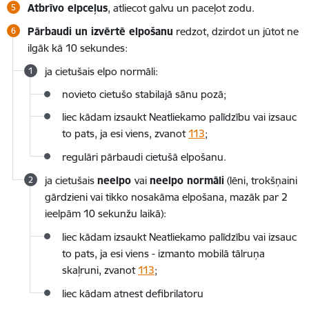
Atbrīvo elpceļus
, atliecot galvu un paceļot zodu.
Pārbaudi un izvērtē elpošanu
redzot, dzirdot un jūtot ne
ilgāk kā 10 sekundes:
ja cietušais elpo normāli:
novieto cietušo stabilajā sānu pozā;
liec kādam izsaukt Neatliekamo palīdzību vai izsauc
to pats, ja esi viens
, zvanot
113
;
regulāri pārbaudi cietušā elpošanu.
ja cietušais
neelpo
vai
neelpo normāli
(lēni, trokšņaini
gārdzieni vai tikko nosakāma elpošana, mazāk par 2
ieelpām 10 sekunžu laikā):
liec kādam izsaukt Neatliekamo palīdzību vai izsauc
to pats, ja esi viens - izmanto mobilā tālruņa
skaļruni
, zvanot
113
;
liec kādam atnest defibrilatoru