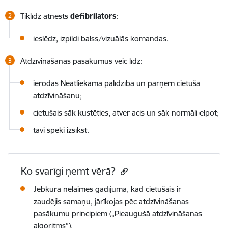
Tiklīdz atnests
defibrilators
:
ieslēdz, izpildi balss/vizuālās komandas.
Atdzīvināšanas pasākumus veic līdz:
ierodas Neatliekamā palīdzība un pārņem cietušā
atdzīvināšanu;
cietušais sāk kustēties, atver acis un sāk normāli elpot;
tavi spēki izsīkst.
Ko svarīgi ņemt vērā?
Jebkurā nelaimes gadījumā, kad cietušais ir
zaudējis samaņu, jārīkojas pēc atdzīvināšanas
pasākumu principiem
(„Pieaugušā atdzīvināšanas
algoritms”).