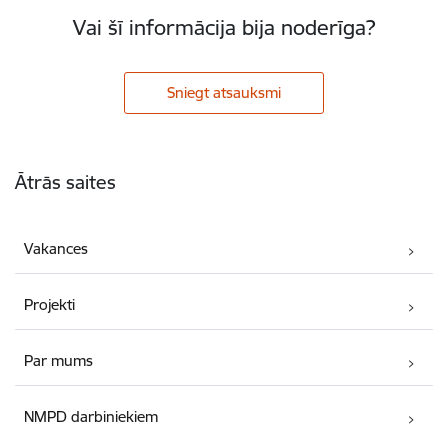
Vai šī informācija bija noderīga?
Sniegt atsauksmi
Kājene
Ātrās saites
Vakances
Projekti
Par mums
NMPD darbiniekiem