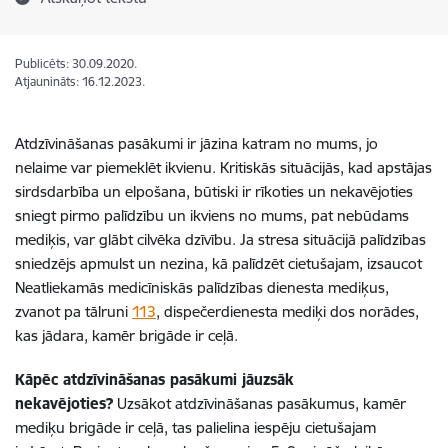
Publicēts: 30.09.2020.
Atjaunināts: 16.12.2023.
Atdzīvināšanas pasākumi ir jāzina katram no mums, jo
nelaime var piemeklēt ikvienu. Kritiskās situācijās, kad apstājas
sirdsdarbība un elpošana, būtiski ir rīkoties un nekavējoties
sniegt pirmo palīdzību un ikviens no mums, pat nebūdams
mediķis, var glābt cilvēka dzīvību. Ja stresa situācijā palīdzības
sniedzējs apmulst un nezina, kā palīdzēt cietušajam, izsaucot
Neatliekamās medicīniskās palīdzības dienesta mediķus,
zvanot pa tālruni
113
, dispečerdienesta mediķi dos norādes,
kas jādara, kamēr brigāde ir ceļā.
Kāpēc atdzīvināšanas pasākumi jāuzsāk
nekavējoties?
Uzsākot atdzīvināšanas pasākumus, kamēr
mediķu brigāde ir ceļā, tas palielina iespēju cietušajam