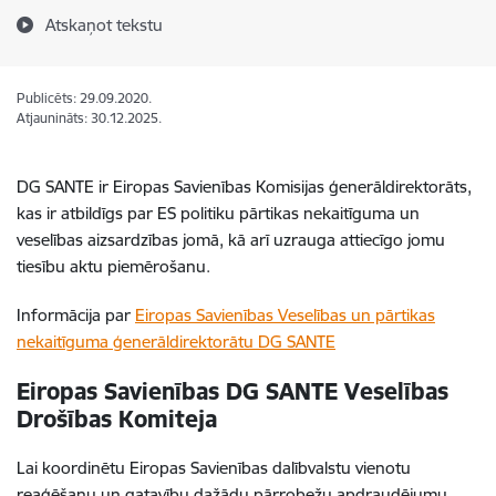
Atskaņot tekstu
Publicēts: 29.09.2020.
Atjaunināts: 30.12.2025.
DG SANTE ir Eiropas Savienības Komisijas ģenerāldirektorāts,
kas ir atbildīgs par ES politiku pārtikas nekaitīguma un
veselības aizsardzības jomā, kā arī uzrauga attiecīgo jomu
tiesību aktu piemērošanu.
Informācija par
Eiropas Savienības Veselības un pārtikas
nekaitīguma ģenerāldirektorātu DG SANTE
Eiropas Savienības DG SANTE Veselības
Drošības Komiteja
Lai koordinētu Eiropas Savienības dalībvalstu vienotu
reaģēšanu un gatavību dažādu pārrobežu apdraudējumu