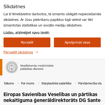
Pāriet uz lapas saturu
Sīkdatnes
Spied
lai meklētu
Enter
Lai šī tīmekļvietne darbotos, tā izmanto obligāti nepieciešamās
sīkdatnes. Ar Jūsu piekrišanu papildus šajā vietnē var tikt
izmantotas statistikas un sociālo mediju sīkdatnes.
Lūdzu, atzīmējiet savu izvēli:
Noraidīt
Apstiprināt visas
Pārvaldīt sīkdatnes
Sākums
Par mums
Starptautiskā sadarbība
Pārstāvniecība starpt
Eiropas Savienības Veselības un pārtikas
nekaitīguma ģenerāldirektorāts DG Sante