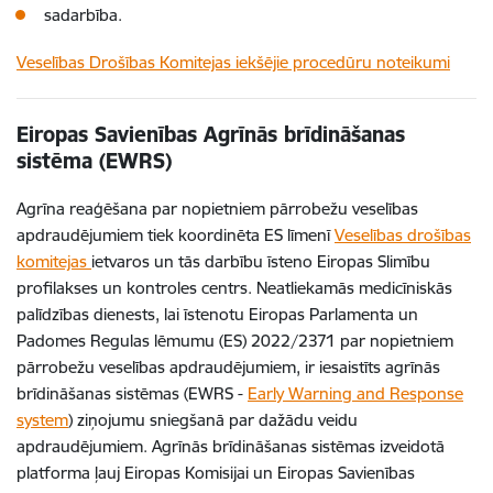
sadarbība.
Veselības Drošības Komitejas iekšējie procedūru noteikumi
Eiropas Savienības Agrīnās brīdināšanas
sistēma (EWRS)
Agrīna reaģēšana par nopietniem pārrobežu veselības
apdraudējumiem tiek koordinēta ES līmenī
Veselības drošības
komitejas
ietvaros un tās darbību īsteno Eiropas Slimību
profilakses un kontroles centrs. Neatliekamās medicīniskās
palīdzības dienests, lai īstenotu
Eiropas Parlamenta un
Padomes Regulas lēmumu (ES) 2022/2371
par nopietniem
pārrobežu veselības apdraudējumiem, ir iesaistīts agrīnās
brīdināšanas sistēmas (EWRS -
Early Warning and Response
system
) ziņojumu sniegšanā par dažādu veidu
apdraudējumiem. Agrīnās brīdināšanas sistēmas izveidotā
platforma ļauj Eiropas Komisijai un Eiropas Savienības