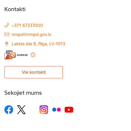
Kontakti
+371 67337000
E-pasts:
nmpd@nmpd.gov.lv
Laktas iela 8, Rīga, LV-1013
Visi kontakti
Sekojiet mums