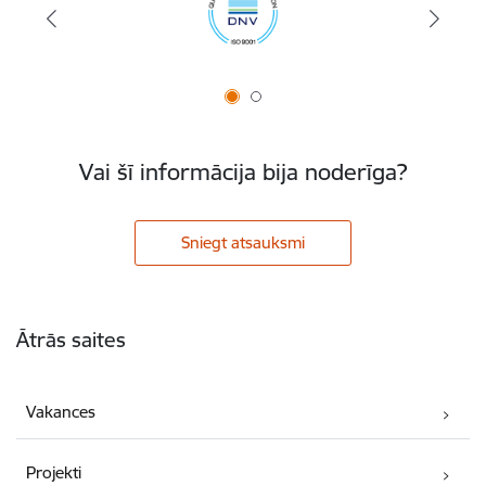
Vai šī informācija bija noderīga?
Sniegt atsauksmi
Kājene
Ātrās saites
Vakances
Projekti