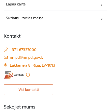
Lapas karte
Sīkdatņu izvēles maiņa
Kontakti
+371 67337000
E-pasts:
nmpd@nmpd.gov.lv
Laktas iela 8, Rīga, LV-1013
Visi kontakti
Sekojiet mums