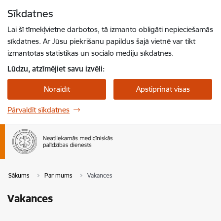
Pāriet uz lapas saturu
Sīkdatnes
Spied
lai meklētu
Enter
Lai šī tīmekļvietne darbotos, tā izmanto obligāti nepieciešamās
sīkdatnes. Ar Jūsu piekrišanu papildus šajā vietnē var tikt
izmantotas statistikas un sociālo mediju sīkdatnes.
Lūdzu, atzīmējiet savu izvēli:
Noraidīt
Apstiprināt visas
Pārvaldīt sīkdatnes
Sākums
Par mums
Vakances
Vakances