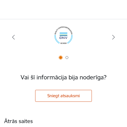
Vai šī informācija bija noderīga?
Sniegt atsauksmi
Kājene
Ātrās saites