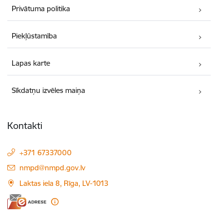
Privātuma politika
Piekļūstamība
Lapas karte
Sīkdatņu izvēles maiņa
Kontakti
+371 67337000
E-pasts:
nmpd@nmpd.gov.lv
Laktas iela 8, Rīga, LV-1013