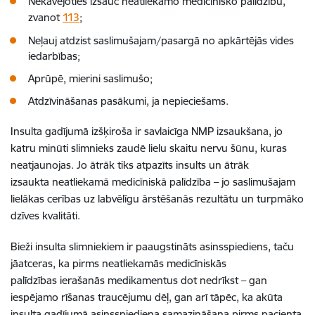
Nekavējoties izsauc neatliekamo medicīnisko palīdzību,
zvanot
113
;
Neļauj atdzist saslimušajam/pasargā no apkārtējās vides
iedarbības;
Aprūpē, mierini saslimušo;
Atdzīvināšanas pasākumi, ja nepieciešams.
Insulta gadījumā izšķiroša ir savlaicīga
NMP
izsaukšana, jo
katru minūti slimnieks zaudē lielu skaitu nervu šūnu, kuras
neatjaunojas.
Jo ātrāk tiks atpazīts insults un ātrāk
izsaukta neatliekamā medicīniskā palīdzība – jo saslimušajam
lielākas cerības uz labvēlīgu ārstēšanās rezultātu un turpmāko
dzīves kvalitāti.
Bieži insulta slimniekiem ir paaugstināts asinsspiediens, taču
jāatceras, ka pirms neatliekamās medicīniskās
palīdzības ierašanās medikamentus dot nedrīkst – gan
iespējamo rīšanas traucējumu dēļ, gan arī tāpēc, ka akūta
insulta gadījumā asinsspiediena samazināšana pirms pacienta