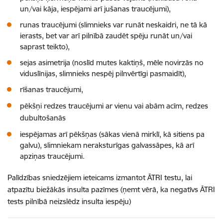
un/vai kāja, iespējami arī jušanas traucējumi),
runas traucējumi (slimnieks var runāt neskaidri, ne tā kā
ierasts, bet var arī pilnībā zaudēt spēju runāt un/vai
saprast teikto),
sejas asimetrija (noslīd mutes kaktiņš, mēle novirzās no
viduslīnijas, slimnieks nespēj pilnvērtīgi pasmaidīt),
rīšanas traucējumi,
pēkšņi redzes traucējumi ar vienu vai abām acīm, redzes
dubultošanās
iespējamas arī pēkšņas (sākas vienā mirklī, kā sitiens pa
galvu), slimniekam neraksturīgas galvassāpes, kā arī
apziņas traucējumi.
Palīdzības sniedzējiem ieteicams izmantot ĀTRI testu, lai
atpazītu biežākās insulta pazīmes (ņemt vērā, ka negatīvs ĀTRI
tests pilnībā neizslēdz insulta iespēju)