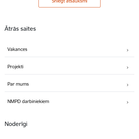
Sniegt atsauksmi
Kājene
Ātrās saites
Vakances
Projekti
Par mums
NMPD darbiniekiem
Noderīgi