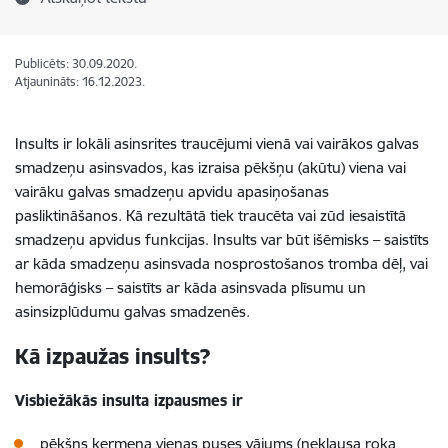
Publicēts: 30.09.2020.
Atjaunināts: 16.12.2023.
Insults ir lokāli asinsrites traucējumi vienā vai vairākos galvas
smadzeņu asinsvados, kas izraisa pēkšņu (akūtu) viena vai
vairāku galvas smadzeņu apvidu apasiņošanas
pasliktināšanos. Kā rezultātā tiek traucēta vai zūd iesaistītā
smadzeņu apvidus funkcijas. Insults var būt išēmisks – saistīts
ar kāda smadzeņu asinsvada nosprostošanos tromba dēļ, vai
hemorāģisks – saistīts ar kāda asinsvada plīsumu un
asinsizplūdumu galvas smadzenēs.
Kā izpaužas insults?
Visbiežākās insulta izpausmes ir
pēkšņs ķermeņa vienas puses vājums (neklausa roka