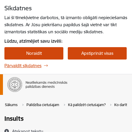
Pāriet uz lapas saturu
Sīkdatnes
Spied
lai meklētu
Enter
Lai šī tīmekļvietne darbotos, tā izmanto obligāti nepieciešamās
sīkdatnes. Ar Jūsu piekrišanu papildus šajā vietnē var tikt
izmantotas statistikas un sociālo mediju sīkdatnes.
Lūdzu, atzīmējiet savu izvēli:
Noraidīt
Apstiprināt visas
Pārvaldīt sīkdatnes
Sākums
Palīdzība cietušajam
Kā palīdzēt cietušajam?
Ko darīt n
Insults
Atskaņot tekstu