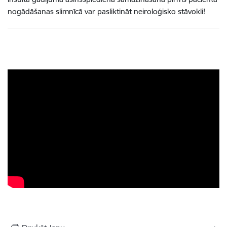
nogādāšanas slimnīcā var pasliktināt neiroloģisko stāvokli!