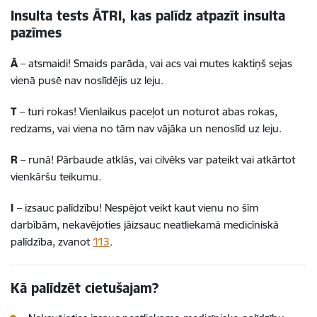
Insulta tests ĀTRI, kas palīdz atpazīt insulta
pazīmes
Ā
– atsmaidi! Smaids parāda, vai acs vai mutes kaktiņš sejas
vienā pusē nav noslīdējis uz leju.
T
– turi rokas! Vienlaikus paceļot un noturot abas rokas,
redzams, vai viena no tām nav vājāka un nenoslīd uz leju.
R
– runā! Pārbaude atklās, vai cilvēks var pateikt vai atkārtot
vienkāršu teikumu.
I
– izsauc palīdzību! Nespējot veikt kaut vienu no šīm
darbībām, nekavējoties jāizsauc neatliekamā medicīniskā
palīdzība, zvanot
113
.
Kā palīdzēt cietušajam?