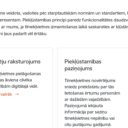
tne
veidota
,
vadoties
pēc
starptautiskām
normām
un
standartiem
,
teresentam
.
Piekļūstamības
principi
paredz
funkcionalitātes
daudzv
s
ar
mums, ja
tīmekļvietnes
izmantošanas
laikā
saskaraties
ar
kļūdā
ni
ļaus
padarīt
vēl
ērtāku
ēju raksturojums
Piekļūstamības
paziņojums
ļvietnes pielāgošanas
as ikviena cilvēka
Tīmekļvietnes novērtējums
ībām digitālajā vidē.
sniedz priekšstatu par tās
lietošanas ērtumu personām
 vairāk
ar dažādām vajadzībām.
Paziņojumā iekļauta
informācija par saziņu
tīmekļvietnes nepilnību vai
citu jautājumu gadījumā.