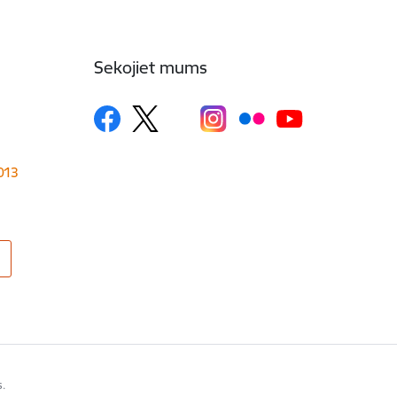
Sekojiet mums
1013
s.