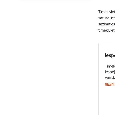
Tīmekļvie
satura
in
sazinātie
tīmekļviet
Iesp
Tīmek
iespēj
vajadz
Skatīt