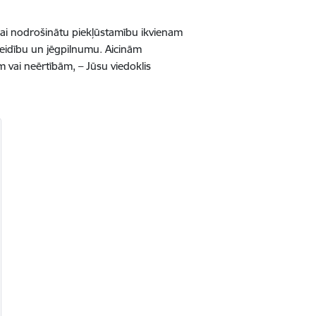
lai
nodrošinātu
piekļūstamību
ikvienam
eidību
un
jēgpilnumu
.
Aicinām
m
vai
neērtībām
, –
Jūsu
viedoklis