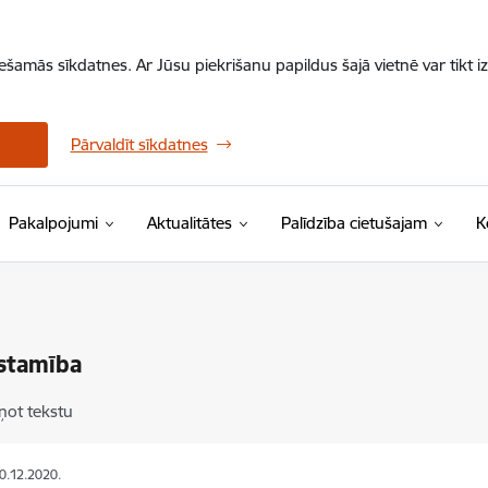
iešamās sīkdatnes. Ar Jūsu piekrišanu papildus šajā vietnē var tikt i
Pārvaldīt sīkdatnes
Pakalpojumi
Aktualitātes
Palīdzība cietušajam
K
stamība
ņot tekstu
30.12.2020.