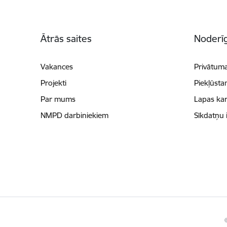
Kājene
Ātrās saites
Noderīg
Vakances
Privātuma
Projekti
Piekļūsta
Par mums
Lapas kar
NMPD darbiniekiem
Sīkdatņu 
©