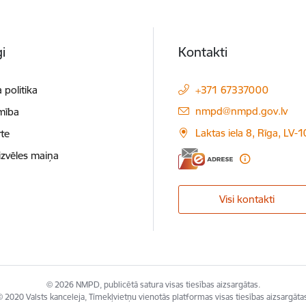
i
Kontakti
 politika
+371 67337000
E-pasts:
nmpd@nmpd.gov.lv
mība
Laktas iela 8, Rīga, LV-
te
izvēles maiņa
Visi kontakti
© 2026 NMPD, publicētā satura visas tiesības aizsargātas.
 2020 Valsts kanceleja, Tīmekļvietņu vienotās platformas visas tiesības aizsargāta