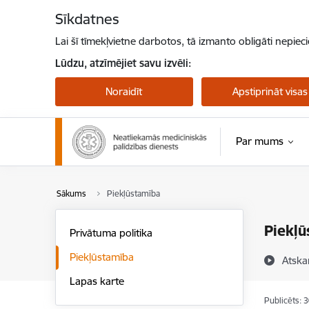
Pāriet uz lapas saturu
Sīkdatnes
Lai šī tīmekļvietne darbotos, tā izmanto obligāti nepiec
Lūdzu, atzīmējiet savu izvēli:
Noraidīt
Apstiprināt visas
Par mums
Sākums
Piekļūstamība
Piekļū
Privātuma politika
Piekļūstamība
Atska
Lapas karte
Publicēts: 