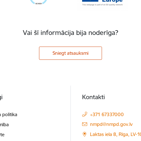
Vai šī informācija bija noderīga?
Sniegt atsauksmi
i
Kontakti
 politika
+371 67337000
E-pasts:
nmpd@nmpd.gov.lv
mība
Laktas iela 8, Rīga, LV-
te