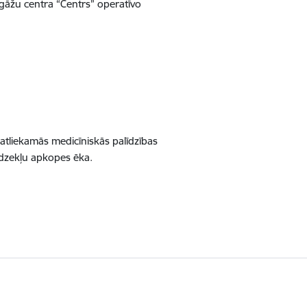
gāžu centra “Centrs” operatīvo
eatliekamās medicīniskās palīdzības
līdzekļu apkopes ēka.