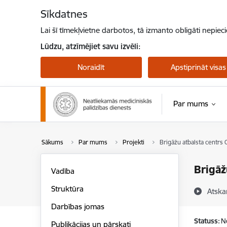
Pāriet uz lapas saturu
Sīkdatnes
Lai šī tīmekļvietne darbotos, tā izmanto obligāti nepiec
Lūdzu, atzīmējiet savu izvēli:
Noraidīt
Apstiprināt visas
Par mums
Sākums
Par mums
Projekti
Brigāžu atbalsta centrs 
Brigāž
Vadība
Struktūra
Atska
Darbības jomas
Statuss:
N
Publikācijas un pārskati