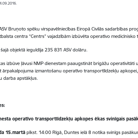
14.09.2016.
ASV Bruņoto spēku virspavēlniecības Eiropā Civilās sadarbības p
tbalsta centra “Centrs” vajadzībām izbūvēta operatīvo medicīnisko 
šajā objektā ieguldīja 235 831 ASV dolāru.
as izbūve ļāvusi
NMP
dienestam paaugstināt brigāžu operativitāti u
 ārpakalpojuma izmantošanu operatīvo transportlīdzekļu apkopei, k
u darba apstākļus.
es:
esta operatīvo transportlīdzekļu apkopes ēkas svinīgais pas
da 15.martā
plkst. 14:00 Rīgā, Duntes ielā 8 notika svinīgs pasākum