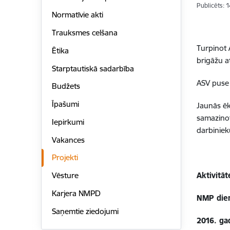
Publicēts: 
Normatīvie akti
Trauksmes celšana
Turpinot 
Ētika
brigāžu a
Starptautiskā sadarbība
ASV puse 
Budžets
Īpašumi
Jaunās ēk
samazinot
Iepirkumi
darbiniek
Vakances
Projekti
Aktivitāt
Vēsture
Karjera NMPD
NMP
dien
Saņemtie ziedojumi
2016. ga