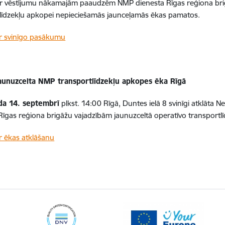
ar vēstījumu nākamajām paaudzēm
NMP
dienesta Rīgas reģiona bri
līdzekļu apkopei nepieciešamās jaunceļamās ēkas pamatos.
r svinīgo pasākumu
jaunuzcelta
NMP
transportlīdzekļu apkopes ēka Rīgā
da 14. septembrī
plkst. 14:00 Rīgā, Duntes ielā 8 svinīgi atklāta N
Rīgas reģiona brigāžu vajadzībām jaunuzceltā operatīvo transport
r ēkas atklāšanu