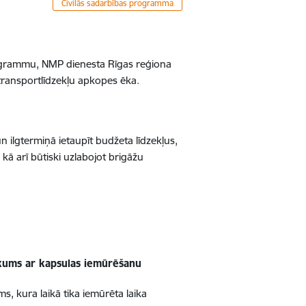
Civilās sadarbības programma
rogrammu,
NMP
dienesta Rīgas reģiona
transportlīdzekļu apkopes ēka.
n ilgtermiņā ietaupīt budžeta līdzekļus,
ā arī būtiski uzlabojot brigāžu
ākums ar kapsulas iemūrēšanu
s, kura laikā tika iemūrēta laika