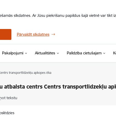
iešamās sīkdatnes. Ar Jūsu piekrišanu papildus šajā vietnē var tikt i
Pārvaldīt sīkdatnes
Pakalpojumi
Aktualitātes
Palīdzība cietušajam
K
Centrs transportlīdzekļu apkopes ēka
u atbalsta centrs Centrs transportlīdzekļu a
ņot tekstu
oslēdzies