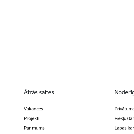
Kājene
Ātrās saites
Noderīg
Vakances
Privātuma
Projekti
Piekļūsta
Par mums
Lapas kar