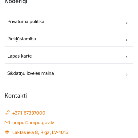
Noderīgi
Privātuma politika
Piekļūstamība
Lapas karte
Sīkdatņu izvēles maiņa
Kontakti
+371 67337000
E-pasts:
nmpd@nmpd.gov.lv
Laktas iela 8, Rīga, LV-1013