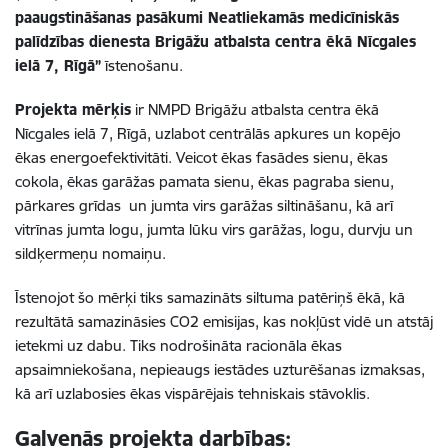
paaugstināšanas pasākumi Neatliekamās medicīniskās
palīdzības dienesta Brigāžu atbalsta centra ēkā Nīcgales
ielā 7, Rīgā”
īstenošanu.
Projekta mērķis
ir NMPD Brigāžu atbalsta centra ēkā
Nīcgales ielā 7, Rīgā, uzlabot centrālās apkures un kopējo
ēkas energoefektivitāti. Veicot ēkas fasādes sienu, ēkas
cokola, ēkas garāžas pamata sienu, ēkas pagraba sienu,
pārkares grīdas un jumta virs garāžas siltināšanu, kā arī
vitrīnas jumta logu, jumta lūku virs garāžas, logu, durvju un
sildķermeņu nomaiņu.
Īstenojot šo mērķi tiks samazināts siltuma patēriņš ēkā, kā
rezultātā samazināsies CO2 emisijas, kas nokļūst vidē un atstāj
ietekmi uz dabu. Tiks nodrošināta racionāla ēkas
apsaimniekošana, nepieaugs iestādes uzturēšanas izmaksas,
kā arī uzlabosies ēkas vispārējais tehniskais stāvoklis.
Galvenās projekta darbības: