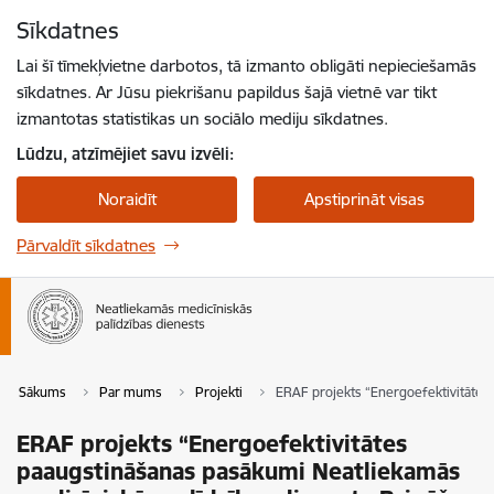
Pāriet uz lapas saturu
Sīkdatnes
Spied
lai meklētu
Enter
Lai šī tīmekļvietne darbotos, tā izmanto obligāti nepieciešamās
sīkdatnes. Ar Jūsu piekrišanu papildus šajā vietnē var tikt
izmantotas statistikas un sociālo mediju sīkdatnes.
Lūdzu, atzīmējiet savu izvēli:
Noraidīt
Apstiprināt visas
Pārvaldīt sīkdatnes
Sākums
Par mums
Projekti
ERAF projekts “Energoefektivitātes 
ERAF projekts “Energoefektivitātes
paaugstināšanas pasākumi Neatliekamās