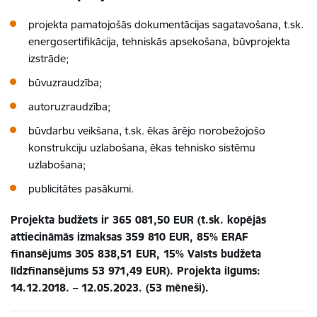
projekta pamatojošās dokumentācijas sagatavošana, t.sk.
energosertifikācija, tehniskās apsekošana, būvprojekta
izstrāde;
būvuzraudzība;
autoruzraudzība;
būvdarbu veikšana, t.sk. ēkas ārējo norobežojošo
konstrukciju uzlabošana, ēkas tehnisko sistēmu
uzlabošana;
publicitātes pasākumi.
Projekta budžets ir 365 081,50 EUR (t.sk. kopējās
attiecināmās izmaksas 359 810 EUR, 85% ERAF
finansējums 305 838,51 EUR, 15% Valsts budžeta
līdzfinansējums 53 971,49 EUR). Projekta ilgums:
14.12.2018. –
12.05.2023. (53 mēneši).