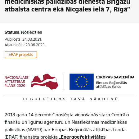
medicīniskās palīdzības dienesta Brigāžu
atbalsta centra ēkā Nīcgales ielā 7, Rīgā”
Statuss:
Noslēdzies
Publicēts: 24.03.2021.
Atjaunināts: 28.06.2023.
ERAF projekts
2018.gada 14.decembrī noslēgta vienošanās starp Centrālo
finanšu un līgumu aģentūru un Neatliekamās medicīniskās
palīdzības (NMPD) par Eiropas Reģionālās attīstības fonda
(ERAF) finansēta projekta
„Energoefektivitātes