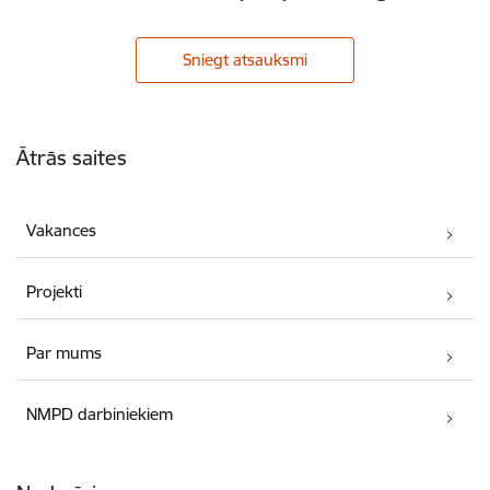
Sniegt atsauksmi
Kājene
Ātrās saites
Vakances
Projekti
Par mums
NMPD darbiniekiem