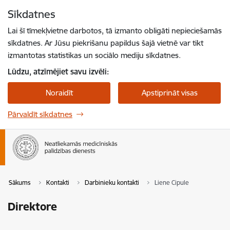
Pāriet uz lapas saturu
Sīkdatnes
Spied
lai meklētu
Enter
Lai šī tīmekļvietne darbotos, tā izmanto obligāti nepieciešamās
sīkdatnes. Ar Jūsu piekrišanu papildus šajā vietnē var tikt
izmantotas statistikas un sociālo mediju sīkdatnes.
Lūdzu, atzīmējiet savu izvēli:
Noraidīt
Apstiprināt visas
Pārvaldīt sīkdatnes
Sākums
Kontakti
Darbinieku kontakti
Liene Cipule
Direktore