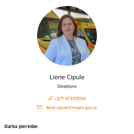
Liene Cipule
Direktore
+371 67337000
E-pasts:
liene.cipule@nmpd.gov.lv
Darba pieredze