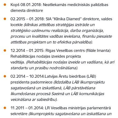
Kopš 08.01.2018: Neatliekamās medicīniskās palīdzības
dienesta direktore
02.2015 – 01.2018: SIA “Klīnika Diamed” direktore, valdes
locekle
(klīnikas attīstības stratēģijas izstrāde un
stratēģisko uzdevumu realizācija, darba organizācija,
procesu un kvalitātes vadības ieviešana, finanšu piesaiste
attīstības projektam un to efektīva pārvaldība).
12.2014 – 01.2015: Rīgas Veselības centrs (filiāle Imanta)
Rehabilitācijas nodaļas izveides projekta
vadītāja.
(Rehabilitācijas nodaļas izveide un vadīšana, kā arī
standartu un prasību nodrošināšana).
02.2014 – 10.2014:Latvijas Ārstu biedrības (LĀB)
prezidenta padomniece
(līdzdalība LĀB likumprojektu
sagatavošanā un izskatīšanā, LĀB pārstāvēšana
likumdošanas procesā Saeimā un LĀB komunikācijas
veicināšana ar sabiedrību).
11.2011 – 01.2014: LR Veselības ministrijas parlamentārā
sekretāre
(likumprojektu sagatavošana un izskatīšana un