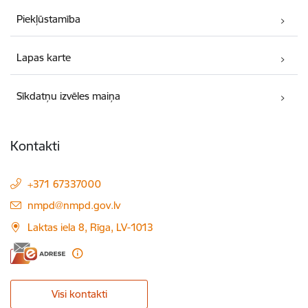
Piekļūstamība
Lapas karte
Sīkdatņu izvēles maiņa
Kontakti
+371 67337000
E-pasts:
nmpd@nmpd.gov.lv
Laktas iela 8, Rīga, LV-1013
Visi kontakti