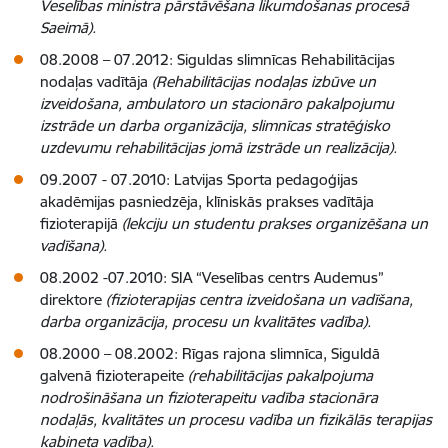
Veselības ministra pārstāvēšana likumdošanas procesā
Saeimā).
08.2008 – 07.2012: Siguldas slimnīcas Rehabilitācijas
nodaļas vadītāja
(Rehabilitācijas nodaļas izbūve un
izveidošana, ambulatoro un stacionāro pakalpojumu
izstrāde un darba organizācija, slimnīcas stratēģisko
uzdevumu rehabilitācijas jomā izstrāde un realizācija).
09.2007 - 07.2010: Latvijas Sporta pedagoģijas
akadēmijas pasniedzēja, klīniskās prakses vadītāja
fizioterapijā
(lekciju un studentu prakses organizēšana un
vadīšana).
08.2002 -07.2010: SIA “Veselības centrs Audemus”
direktore
(fizioterapijas centra izveidošana un vadīšana,
darba organizācija, procesu un kvalitātes vadība).
08.2000 – 08.2002: Rīgas rajona slimnīca, Siguldā
galvenā fizioterapeite
(rehabilitācijas pakalpojuma
nodrošināšana un fizioterapeitu vadība stacionāra
nodaļās, kvalitātes un procesu vadība un fizikālās terapijas
kabineta vadība).