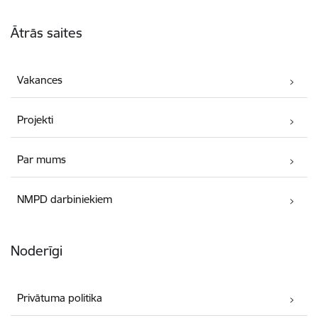
Kājene
Ātrās saites
Vakances
Projekti
Par mums
NMPD darbiniekiem
Noderīgi
Privātuma politika