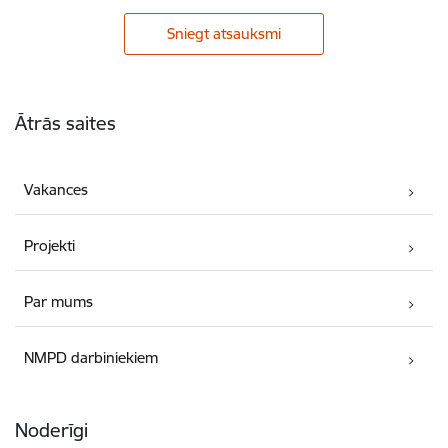
Sniegt atsauksmi
Kājene
Ātrās saites
Vakances
Projekti
Par mums
NMPD darbiniekiem
Noderīgi