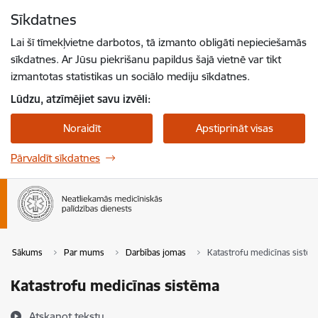
Pāriet uz lapas saturu
Sīkdatnes
Spied
lai meklētu
Enter
Lai šī tīmekļvietne darbotos, tā izmanto obligāti nepieciešamās
sīkdatnes. Ar Jūsu piekrišanu papildus šajā vietnē var tikt
izmantotas statistikas un sociālo mediju sīkdatnes.
Lūdzu, atzīmējiet savu izvēli:
Noraidīt
Apstiprināt visas
Pārvaldīt sīkdatnes
Sākums
Par mums
Darbības jomas
Katastrofu medicīnas sistē
Katastrofu medicīnas sistēma
Atskaņot tekstu