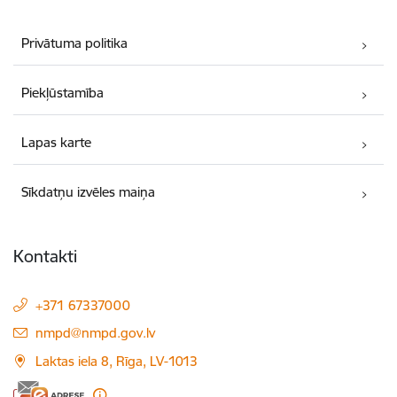
Privātuma politika
Piekļūstamība
Lapas karte
Sīkdatņu izvēles maiņa
Kontakti
+371 67337000
E-pasts:
nmpd@nmpd.gov.lv
Laktas iela 8, Rīga, LV-1013