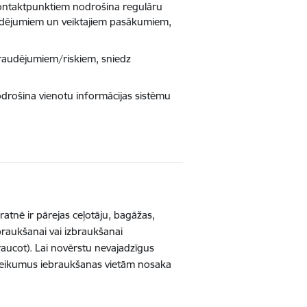
kontaktpunktiem nodrošina regulāru
audējumiem un veiktajiem pasākumiem,
pdraudējumiem/riskiem, sniedz
;
odrošina vienotu informācijas sistēmu
atnē ir pārejas ceļotāju, bagāžas,
braukšanai vai izbraukšanai
raucot). Lai novērstu nevajadzīgus
ieteikumus iebraukšanas vietām nosaka