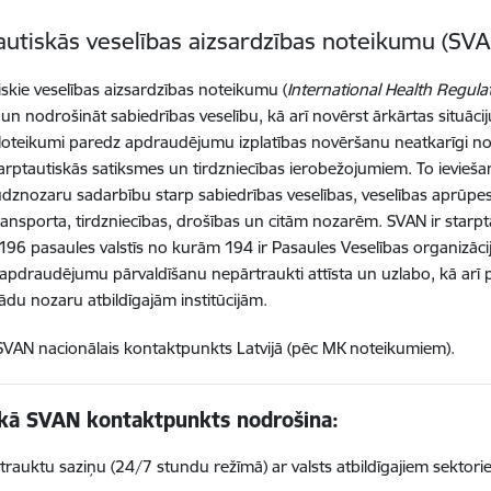
autiskās veselības aizsardzības noteikumu (SVA
iskie veselības aizsardzības noteikumu (
International Health Regula
 un nodrošināt sabiedrības veselību, kā arī novērst ārkārtas situāc
Noteikumi paredz apdraudējumu izplatības novēršanu neatkarīgi no t
tarptautiskās satiksmes un tirdzniecības ierobežojumiem. To ievieš
udznozaru sadarbību starp sabiedrības veselības, veselības aprūpes,
ransporta, tirdzniecības, drošības un citām nozarēm. SVAN ir starp
196
pasaules valstīs no kurām 194 ir Pasaules Veselības organizācij
 apdraudējumu pārvaldīšanu nepārtraukti attīsta un uzlabo, kā arī p
ādu nozaru atbildīgajām institūcijām.
VAN nacionālais kontaktpunkts Latvijā (pēc MK noteikumiem).
ā SVAN kontaktpunkts nodrošina:
trauktu saziņu (24/7 stundu režīmā) ar valsts atbildīgajiem sekt