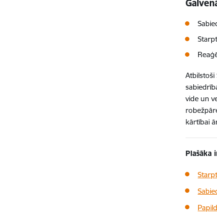
Galvenā
Sabie
Starp
Reaģē
Atbilstoš
sabiedrīb
vide un v
robežpāre
kārtībai ā
Plašāka 
Starp
Sabie
Papil