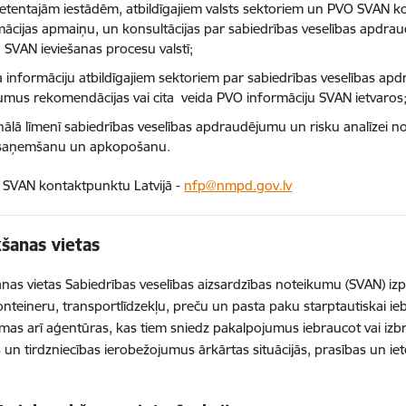
tentajām iestādēm, atbildīgajiem valsts sektoriem un PVO SVAN 
mācijas apmaiņu, un konsultācijas par sabiedrības veselības apdr
ī SVAN ieviešanas procesu valstī;
ta informāciju atbildīgajiem sektoriem par sabiedrības veselības a
kumus rekomendācijas vai cita veida PVO informāciju SVAN ietvaros
nālā līmenī sabiedrības veselības apdraudējumu un risku analīzei n
saņemšanu un apkopošanu.
r SVAN kontaktpunktu Latvijā -
nfp@nmpd.gov.lv
šanas vietas
nas vietas Sabiedrības veselības aizsardzības noteikumu (SVAN) izpr
onteineru, transportlīdzekļu, preču un pasta paku starptautiskai ie
āmas arī aģentūras, kas tiem sniedz pakalpojumus iebraucot vai izb
 un tirdzniecības ierobežojumus ārkārtas situācijās, prasības un 