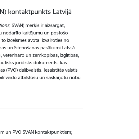
N) kontaktpunkts Latvijā
tions
, SVAN) mērķis ir aizsargāt,
iju nodarīto kaitējumu un postošo
o izcelsmes avota, izvairoties no
anas un īstenošanas pasākumi Latvijā
 veterināro un zemkopības, izglītības,
tautisks juridisks dokuments, kas
as (PVO) dalībvalstis
. Iesaistītās valstis
ilnveido atbilstošu un saskaņotu rīcību
oriem un PVO SVAN kontaktpunktiem;