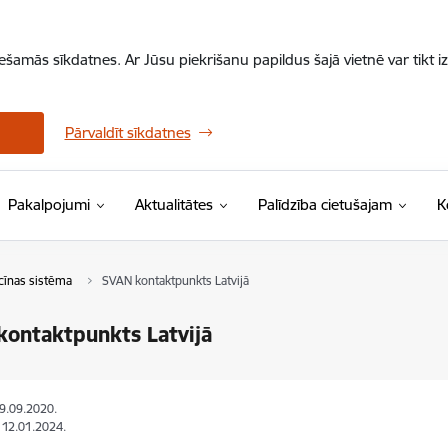
iešamās sīkdatnes. Ar Jūsu piekrišanu papildus šajā vietnē var tikt i
Pārvaldīt sīkdatnes
Pakalpojumi
Aktualitātes
Palīdzība cietušajam
K
cīnas sistēma
SVAN kontaktpunkts Latvijā
ontaktpunkts Latvijā
29.09.2020.
: 12.01.2024.