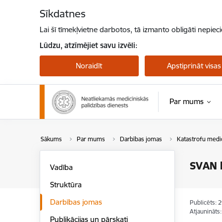
Pāriet uz lapas saturu
Sīkdatnes
Lai šī tīmekļvietne darbotos, tā izmanto obligāti nepiec
Lūdzu, atzīmējiet savu izvēli:
Noraidīt
Apstiprināt visas
Par mums
Sākums
Par mums
Darbības jomas
Katastrofu medi
SVAN k
Vadība
Struktūra
Darbības jomas
Publicēts: 
Atjaunināts
Publikācijas un pārskati