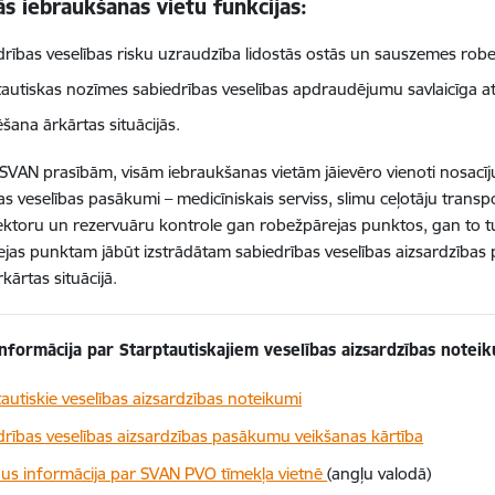
s iebraukšanas vietu funkcijas:
drības veselības risku uzraudzība lidostās ostās un sauszemes rob
tautiskas nozīmes sabiedrības veselības apdraudējumu savlaicīga a
šana ārkārtas situācijās.
i SVAN prasībām, visām iebraukšanas vietām jāievēro vienoti nosacī
as veselības pasākumi – medicīniskais serviss, slimu ceļotāju tran
ektoru un rezervuāru kontrole gan robežpārejas punktos, gan to tuv
jas punktam jābūt izstrādātam sabiedrības veselības aizsardzīb
rkārtas situācijā.
informācija par Starptautiskajiem veselības aizsardzības notei
tautiskie veselības aizsardzības noteikumi
drības veselības aizsardzības pasākumu veikšanas kārtība
dus informācija par SVAN PVO tīmekļa vietnē
(angļu valodā)