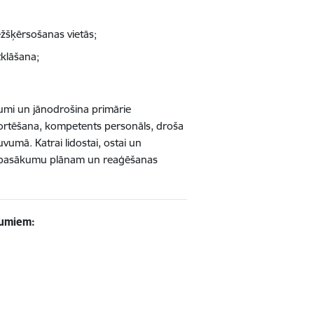
ežšķērsošanas vietās;
tklāšana;
jumi un jānodrošina primārie
sportēšana, kompetents personāls, droša
umā. Katrai lidostai, ostai un
as pasākumu plānam un reaģēšanas
kumiem: