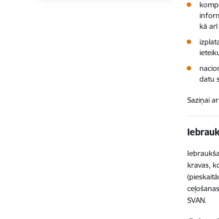
kompe
infor
kā ar
izpla
ietei
nacio
datu 
Saziņai a
Iebrauk
Iebraukša
kravas, k
(pieskait
ceļošanas
SVAN.