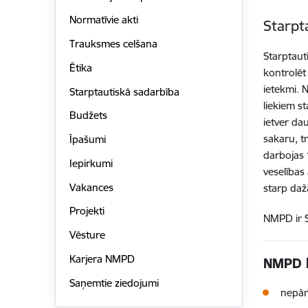
Normatīvie akti
Starpt
Trauksmes celšana
Starptaut
Ētika
kontrolēt
ietekmi. 
Starptautiskā sadarbība
liekiem s
Budžets
ietver da
sakaru, t
Īpašumi
darbojas
Iepirkumi
veselības
Vakances
starp daž
Projekti
NMPD ir S
Vēsture
Karjera NMPD
NMPD k
Saņemtie ziedojumi
nepār