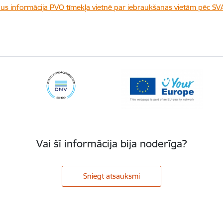
dus informācija PVO tīmekļa vietnē par iebraukšanas vietām pēc S
Vai šī informācija bija noderīga?
Sniegt atsauksmi