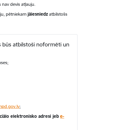
 nav devis atļauju.
auju, pētniekam
jāiesniedz
atbilstošs
 būs atbilstoši noformēti un
uses;
d.gov.lv
;
iciālo elektronisko adresi jeb
e-