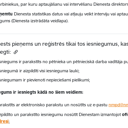
rbiniekus, par kuru aptaujāšanu vai intervēšanu Dienesta direktors
aņemtu
Dienesta statistikas datus vai atļauju veikt interviju vai apt
egums (Dienesta izstrādāta veidlapa).
ests pieņems un reģistrēs tikai tos iesniegumus, kas
iegti:
sniegums ir parakstīts no pētnieka un pētnieciskā darba vadītāja p
esniegumā
ir aizpildīti visi iesnieguma lauki;
esniegumam
ir pievienoti nepieciešami pielikumi;
egums ir iesniegts kādā no šiem veidiem:
rakstīts ar elektronisko parakstu un nosūtīts uz e-pastu
nmpd@nmp
izpildīto un parakstīto iesniegumu nosūtīt Dienestam izmantojot
of
dresi
;