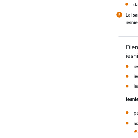
da
Lai
s
iesni
Dien
iesn
ie
i
i
iesni
pa
a
a