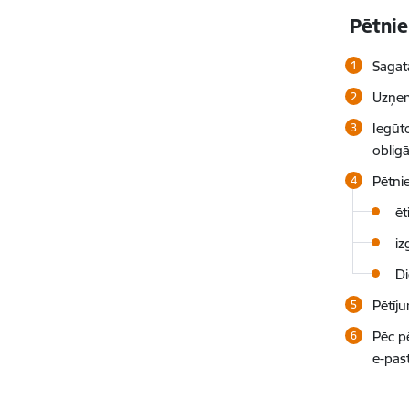
Pētni
Sagat
Uzņemt
Iegūt
obligā
Pētnie
ēt
iz
Di
Pētīj
Pēc p
e-pas