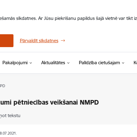
iešamās sīkdatnes. Ar Jūsu piekrišanu papildus šajā vietnē var tikt i
Pārvaldīt sīkdatnes
Pakalpojumi
Aktualitātes
Palīdzība cietušajam
K
MPD
umi pētniecības veikšanai NMPD
ņot tekstu
08.07.2021.