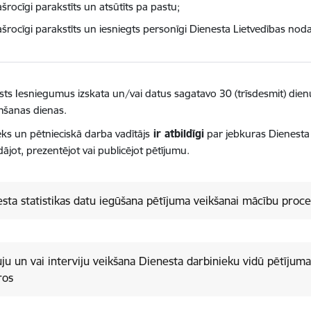
šrocīgi parakstīts un atsūtīts pa pastu;
šrocīgi parakstīts un iesniegts personīgi Dienesta Lietvedības noda
sts
Iesniegumus izskata un/vai datus sagatavo 30 (trīsdesmit) dienu
šanas dienas.
eks un pētnieciskā darba vadītājs
ir atbildīgi
par jebkuras Dienesta 
dājot, prezentējot vai publicējot pētījumu.
sta statistikas datu iegūšana pētījuma veikšanai mācību proce
ju un vai interviju veikšana Dienesta darbinieku vidū pētījum
ros