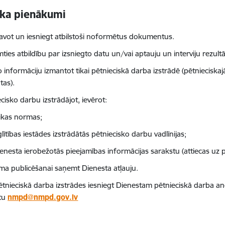
eka pienākumi
avot un iesniegt atbilstoši noformētus dokumentus.
ies atbildību par izsniegto datu un/vai aptauju un interviju rezultāt
o informāciju izmantot tikai pētnieciskā darba izstrādē (pētnieciska
tas).
cisko darbu izstrādājot, ievērot:
ikas normas;
glītības iestādes izstrādātās pētniecisko darbu vadlīnijas;
enesta ierobežotās pieejamības informācijas sarakstu (attiecas uz p
uma publicēšanai saņemt Dienesta atļauju.
ētnieciskā darba izstrādes iesniegt Dienestam pētnieciskā darba an
tu
nmpd@nmpd.gov.lv