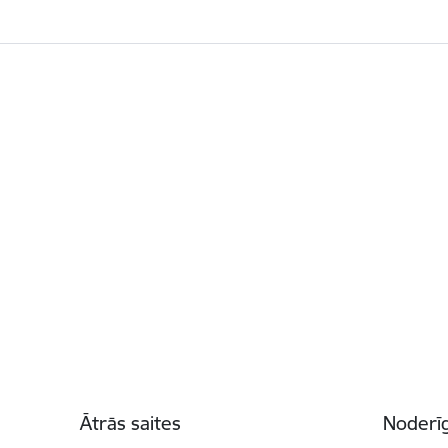
Kājene
Ātrās saites
Noderīg