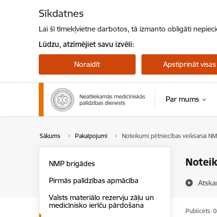
Pāriet uz lapas saturu
Sīkdatnes
Lai šī tīmekļvietne darbotos, tā izmanto obligāti nepiec
Lūdzu, atzīmējiet savu izvēli:
Noraidīt
Apstiprināt visas
Par mums
Sākums
Pakalpojumi
Noteikumi pētniecības veikšanai N
Noteik
NMP brigādes
Pirmās palīdzības apmācība
Atska
Valsts materiālo rezervju zāļu un
medicīnisko ierīču pārdošana
Publicēts: 