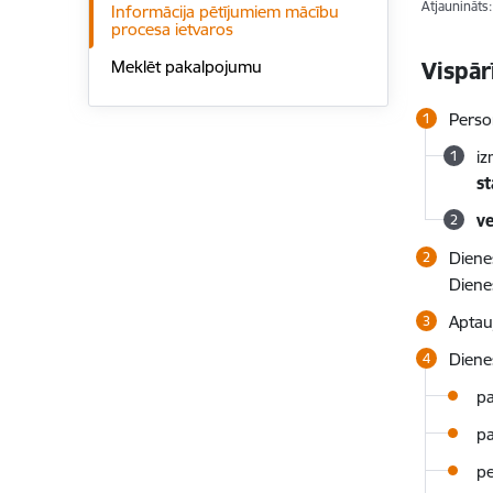
Atjaunināts
Informācija pētījumiem mācību
procesa ietvaros
Vispār
Meklēt pakalpojumu
Perso
iz
st
ve
Diene
Diene
Aptau
Dienes
pa
pa
pe