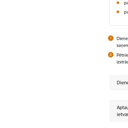
pa
pa
Diene
saņem
Pētni
izstrā
Diene
Aptau
ietva