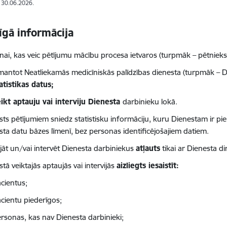
: 30.06.2026.
īgā informācija
nai, kas veic
pētījumu mācību procesa ietvaros
(turpmāk – pētnieks)
mantot Neatliekamās medicīniskās palīdzības dienesta (turpmāk – D
atistikas datus
;
ikt
aptauju vai interviju
Dienesta
darbinieku lokā.
sts pētījumiem sniedz statistisku informāciju, kuru Dienestam ir pie
sta datu bāzes līmenī, bez personas identificējošajiem datiem.
jāt un/vai intervēt Dienesta darbiniekus
atļauts
tikai ar Dienesta di
tā veiktajās aptaujās vai intervijās
aizliegts iesaistīt
:
cientus;
cientu piederīgos;
rsonas, kas nav Dienesta darbinieki;