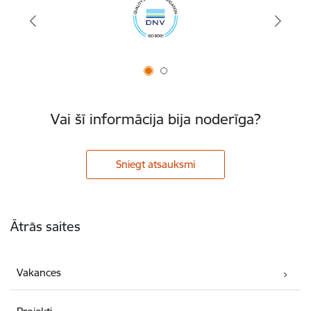
Vai šī informācija bija noderīga?
Sniegt atsauksmi
Kājene
Ātrās saites
Vakances