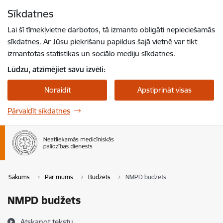
Pāriet uz lapas saturu
Sīkdatnes
Spied
lai meklētu
Enter
Lai šī tīmekļvietne darbotos, tā izmanto obligāti nepieciešamās
sīkdatnes. Ar Jūsu piekrišanu papildus šajā vietnē var tikt
izmantotas statistikas un sociālo mediju sīkdatnes.
Lūdzu, atzīmējiet savu izvēli:
Noraidīt
Apstiprināt visas
Pārvaldīt sīkdatnes
Sākums
Par mums
Budžets
NMPD budžets
NMPD budžets
Atskaņot tekstu