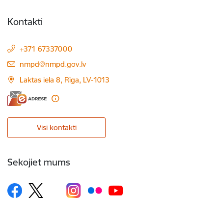
Kontakti
+371 67337000
E-pasts:
nmpd@nmpd.gov.lv
Laktas iela 8, Rīga, LV-1013
Visi kontakti
Sekojiet mums