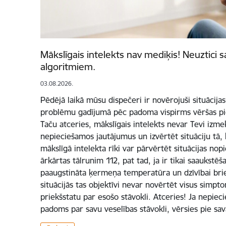
Mākslīgais intelekts nav mediķis! Neuztici s
algoritmiem.
03.08.2026.
Pēdējā laikā mūsu dispečeri ir novērojuši situācijas,
problēmu gadījumā pēc padoma vispirms vēršas pie
Taču atceries, mākslīgais intelekts nevar Tevi izme
nepieciešamos jautājumus un izvērtēt situāciju tā,
mākslīgā intelekta rīki var pārvērtēt situācijas nopi
ārkārtas tālrunim 112, pat tad, ja ir tikai saaukstē
paaugstināta ķermeņa temperatūra un dzīvībai bri
situācijās tas objektīvi nevar novērtēt visus simpt
priekšstatu par esošo stāvokli. Atceries! Ja nepiec
padoms par savu veselības stāvokli, vērsies pie sa