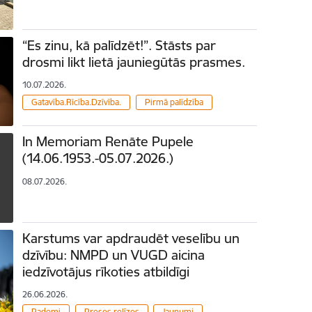
“Es zinu, kā palīdzēt!”. Stāsts par
drosmi likt lietā jauniegūtās prasmes.
10.07.2026.
Gatavība.Rīcība.Dzīvība.
Pirmā palīdzība
In Memoriam Renāte Pupele
(14.06.1953.-05.07.2026.)
08.07.2026.
Karstums var apdraudēt veselību un
dzīvību: NMPD un VUGD aicina
iedzīvotājus rīkoties atbildīgi
26.06.2026.
Padomi
Preses relīzes
Jaunumi