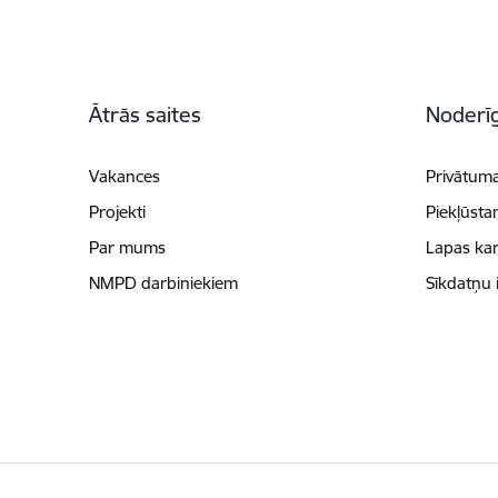
Kājene
Ātrās saites
Noderīg
Vakances
Privātuma
Projekti
Piekļūsta
Par mums
Lapas kar
NMPD darbiniekiem
Sīkdatņu 