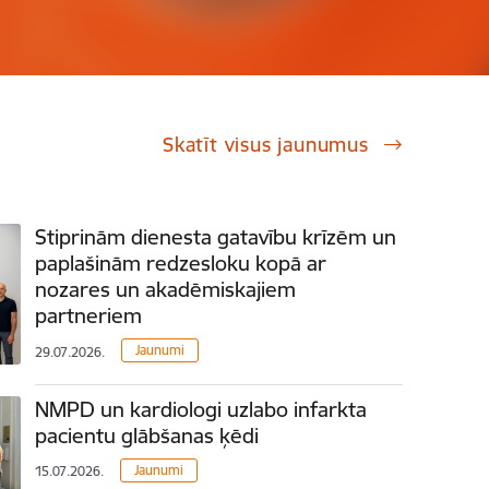
Skatīt visus jaunumus
Stiprinām dienesta gatavību krīzēm un
paplašinām redzesloku kopā ar
nozares un akadēmiskajiem
partneriem
Jaunumi
29.07.2026.
NMPD un kardiologi uzlabo infarkta
pacientu glābšanas ķēdi
Jaunumi
15.07.2026.