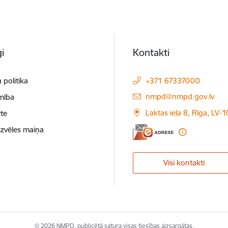
i
Kontakti
 politika
+371 67337000
E-pasts:
nmpd@nmpd.gov.lv
mība
Laktas iela 8, Rīga, LV-
te
izvēles maiņa
Visi kontakti
© 2026 NMPD, publicētā satura visas tiesības aizsargātas.