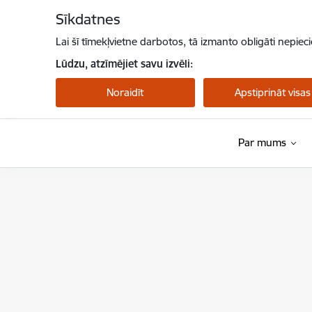
Pāriet uz lapas saturu
Sīkdatnes
Lai šī tīmekļvietne darbotos, tā izmanto obligāti nepiec
Lūdzu, atzīmējiet savu izvēli:
Noraidīt
Apstiprināt visas
Par mums
NMPD