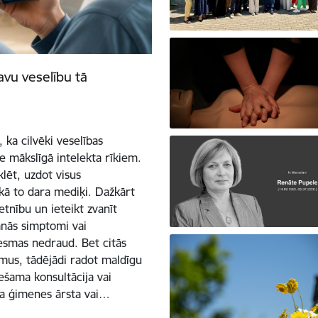
avu veselību tā
 ka cilvēki veselības
 mākslīgā intelekta rīkiem.
klēt, uzdot visus
 kā to dara mediķi. Dažkārt
etnību un ieteikt zvanīt
šanās simptomi vai
esmas nedraud. Bet citās
omus, tādējādi radot maldīgu
iešama konsultācija vai
va ģimenes ārsta vai…