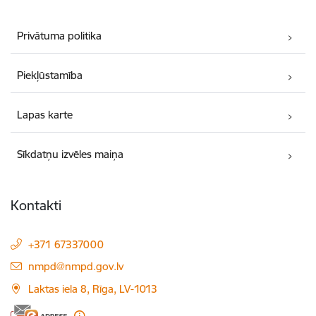
Privātuma politika
Piekļūstamība
Lapas karte
Sīkdatņu izvēles maiņa
Kontakti
+371 67337000
E-pasts:
nmpd@nmpd.gov.lv
Laktas iela 8, Rīga, LV-1013