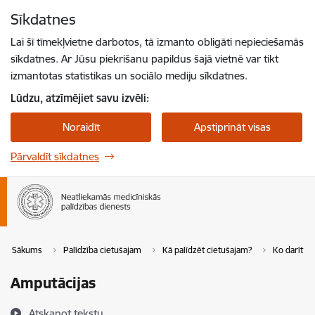
Pāriet uz lapas saturu
Sīkdatnes
Spied
lai meklētu
Enter
Lai šī tīmekļvietne darbotos, tā izmanto obligāti nepieciešamās
sīkdatnes. Ar Jūsu piekrišanu papildus šajā vietnē var tikt
izmantotas statistikas un sociālo mediju sīkdatnes.
Lūdzu, atzīmējiet savu izvēli:
Noraidīt
Apstiprināt visas
Pārvaldīt sīkdatnes
Sākums
Palīdzība cietušajam
Kā palīdzēt cietušajam?
Ko darīt t
Amputācijas
Atskaņot tekstu