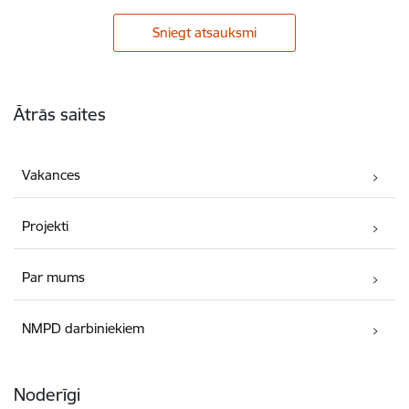
Sniegt atsauksmi
Kājene
Ātrās saites
Vakances
Projekti
Par mums
NMPD darbiniekiem
Noderīgi