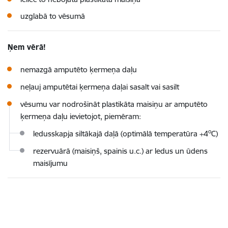
uzglabā to vēsumā
Ņem vērā!
nemazgā amputēto ķermeņa daļu
neļauj amputētai ķermeņa daļai sasalt vai sasilt
vēsumu var nodrošināt plastikāta maisiņu ar amputēto
ķermeņa daļu ievietojot, piemēram:
o
ledusskapja siltākajā daļā (optimālā temperatūra
+
4
C)
rezervuārā (maisiņš, spainis u.c.) ar ledus un ūdens
maisījumu