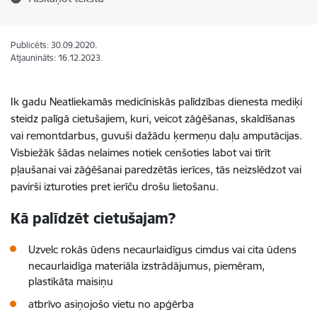
Publicēts: 30.09.2020.
Atjaunināts: 16.12.2023.
Ik gadu Neatliekamās medicīniskās palīdzības dienesta mediķi
steidz palīgā cietušajiem, kuri, veicot zāģēšanas, skaldīšanas
vai remontdarbus, guvuši dažādu ķermeņu daļu amputācijas.
Visbiežāk šādas nelaimes notiek cenšoties labot vai tīrīt
pļaušanai vai zāģēšanai paredzētās ierīces, tās neizslēdzot vai
pavirši izturoties pret ierīču drošu lietošanu.
Kā palīdzēt cietušajam?
Uzvelc rokās ūdens necaurlaidīgus cimdus
vai cita ūdens
necaurlaidīga materiāla izstrādājumus, piemēram,
plastikāta maisiņu
atbrīvo asiņojošo vietu no apģērba