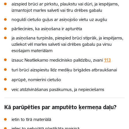
aizspied brūci ar pirkstu, plaukstu vai dūri, ja iespējams,
izmantojot marles salveti vai tīru drēbes gabalu
noguldi cietušo guļus ar asiņojošo vietu uz augšu
pārliecinies, ka asiņošana ir apturēta
ja asiņošana turpinās, piespied brūci stiprāk, ja iespējams,
uzliekot vēl marles salveti vai drēbes gabalu pa virsu
esošajam materiālam
izsauc Neatliekamo medicīnisko palīdzību, zvani
113
turi brūci aizspiestu līdz
mediķu
brigādes atbraukšanai
aprūpē, nomierini cietušo
veic atdzīvināšanas pasākumus, ja nepieciešams
Kā parūpēties par amputēto ķermeņa daļu?
ietin to tīrā materiālā
ieliec to nebojātā plastikāta maisiņā