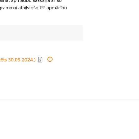
ošināt apmācību saskaņā ar šo
rammai atbilstošo PP apmācību
izēts 30.09.2024.)