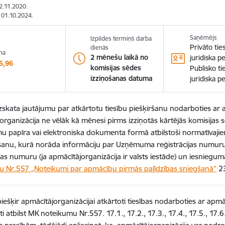
12.11.2020.
: 01.10.2024.
Saņēmējs
Izpildes termiņš darba
Privāto tie
dienās
na
2 mēnešu laikā no
juridiska p
5,96
komisijas sēdes
Publisko ti
izziņošanas datuma
juridiska p
izskata jautājumu par atkārtotu tiesību piešķiršanu nodarboties ar
organizācija ne vēlāk kā mēnesi pirms izziņotās kārtējās komisijas 
u papīra vai elektroniska dokumenta formā atbilstoši normatīvaj
anu, kurā norāda informāciju par Uzņēmuma reģistrācijas numur
ijas numuru (ja apmācītājorganizācija ir valsts iestāde) un iesnieg
 Nr.557 „Noteikumi par apmācību pirmās palīdzības sniegšanā”
23
piešķir apmācītājorganizācijai atkārtoti tiesības nodarboties ar apm
 atbilst MK noteikumu Nr.557. 17.1., 17.2., 17.3., 17.4., 17.5., 17