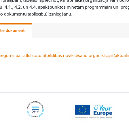
 prasībām, tādējādi apliecinot, ka apmācītājorganizācija var nodr
u 4.1., 4.2. un 4.4. apakšpunktos minētām programmām un prog
šo dokumentu (apliecību) izsniegšanu.
ītie dokumenti
lādēt:
niegums par atkārtotu atbilstības novērtēšanu organizācijai (aktual