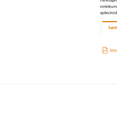
minētajām
noteikum
apliecino
Saist
Lejupie
Ies