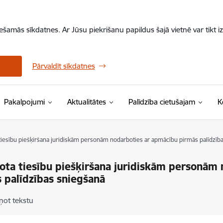
iešamās sīkdatnes. Ar Jūsu piekrišanu papildus šajā vietnē var tikt i
Pārvaldīt sīkdatnes
Pakalpojumi
Aktualitātes
Palīdzība cietušajam
K
tiesību piešķiršana juridiskām personām nodarboties ar apmācību pirmās palīdzīb
ota tiesību piešķiršana juridiskām personām
 palīdzības sniegšanā
ņot tekstu