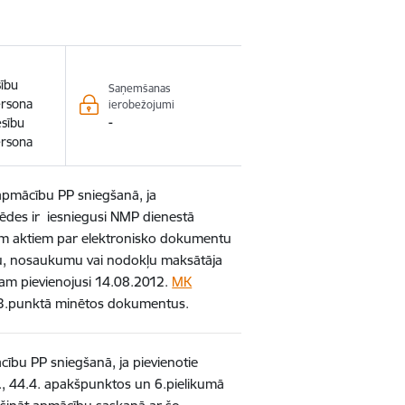
sību
Saņemšanas
ersona
ierobežojumi
-
esību
ersona
 apmācību PP sniegšanā, ja
sēdes ir iesniegusi NMP dienestā
iem aktiem par elektronisko dokumentu
u, nosaukumu vai nodokļu maksātāja
umam pievienojusi 14.08.2012.
MK
.punktā minētos dokumentus.
ācību PP sniegšanā, ja pievienotie
.6., 44.4. apakšpunktos un 6.pielikumā