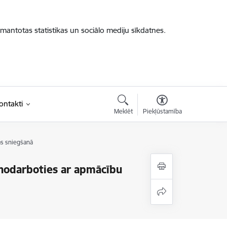
zmantotas statistikas un sociālo mediju sīkdatnes.
ontakti
Meklēt
Piekļūstamība
as sniegšanā
 nodarboties ar apmācību