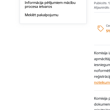
Informācija pētījumiem mācību
Publicēts: 
procesa ietvaros
Atjaunināts
Meklēt pakalpojumu
Ce
51
Komisija 
apmācītāj
iesniegum
noformēš
reģistrāc
noteikumu
Komisija 
dokumenti