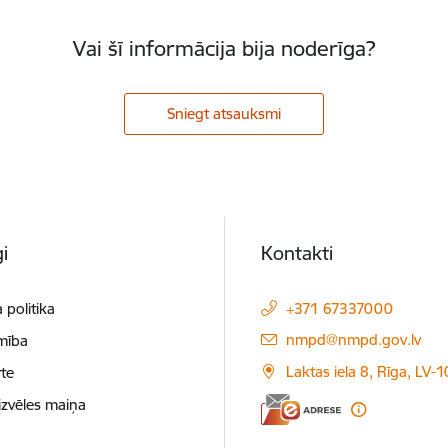
Vai šī informācija bija noderīga?
Sniegt atsauksmi
i
Kontakti
 politika
+371 67337000
E-pasts:
nmpd@nmpd.gov.lv
mība
Laktas iela 8, Rīga, LV-
te
izvēles maiņa