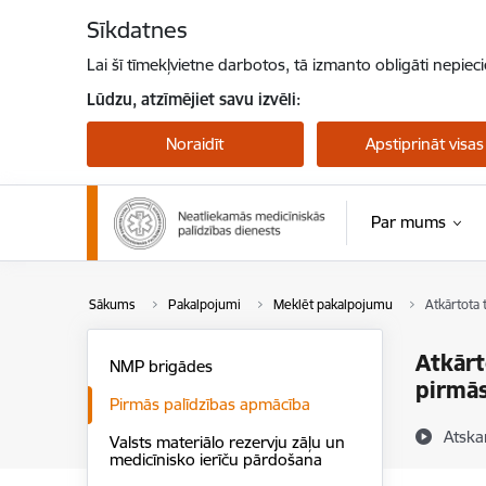
Pāriet uz lapas saturu
Sīkdatnes
Lai šī tīmekļvietne darbotos, tā izmanto obligāti nepiec
Lūdzu, atzīmējiet savu izvēli:
Noraidīt
Apstiprināt visas
Par mums
Sākums
Pakalpojumi
Meklēt pakalpojumu
Atkārtota 
Atkārt
NMP brigādes
pirmās
Pirmās palīdzības apmācība
Atska
Valsts materiālo rezervju zāļu un
medicīnisko ierīču pārdošana