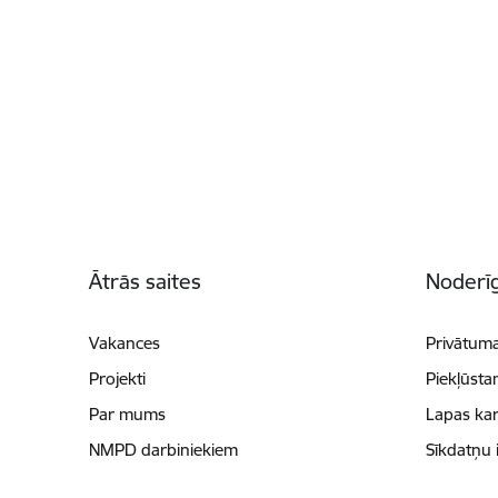
Kājene
Ātrās saites
Noderīg
Vakances
Privātuma
Projekti
Piekļūsta
Par mums
Lapas kar
NMPD darbiniekiem
Sīkdatņu 