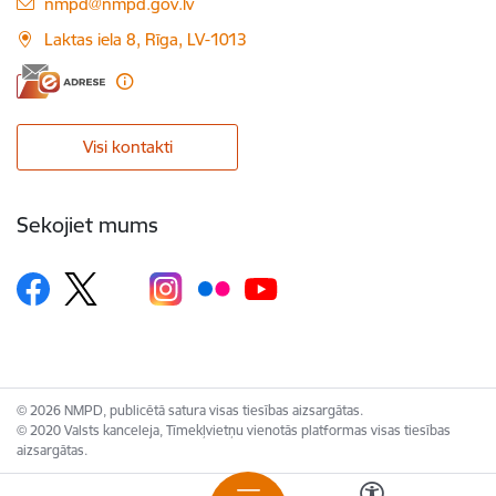
E-pasts:
nmpd@nmpd.gov.lv
Laktas iela 8, Rīga, LV-1013
Visi kontakti
Sekojiet mums
© 2026 NMPD, publicētā satura visas tiesības aizsargātas.
© 2020 Valsts kanceleja, Tīmekļvietņu vienotās platformas visas tiesības
aizsargātas.