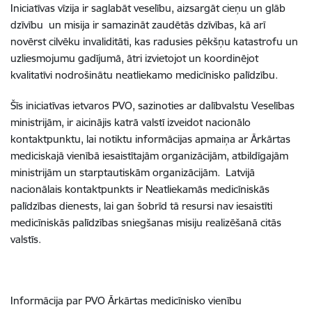
Iniciatīvas vīzija ir saglabāt veselību, aizsargāt cieņu un glāb
dzīvību un misija ir samazināt zaudētās dzīvības, kā arī
novērst cilvēku invaliditāti, kas radusies pēkšņu katastrofu un
uzliesmojumu gadījumā, ātri izvietojot un koordinējot
kvalitatīvi nodrošinātu neatliekamo medicīnisko palīdzību.
Šīs iniciatīvas ietvaros PVO, sazinoties ar dalībvalstu Veselības
ministrijām, ir aicinājis katrā valstī izveidot nacionālo
kontaktpunktu, lai notiktu informācijas apmaiņa ar Ārkārtas
mediciskajā vienībā iesaistītajām organizācijām, atbildīgajām
ministrijām un starptautiskām organizācijām. Latvijā
nacionālais kontaktpunkts ir Neatliekamās medicīniskās
palīdzības dienests, lai gan šobrīd tā resursi nav iesaistīti
medicīniskās palīdzības sniegšanas misiju realizēšanā citās
valstīs.
Informācija par PVO Ārkārtas medicīnisko vienību