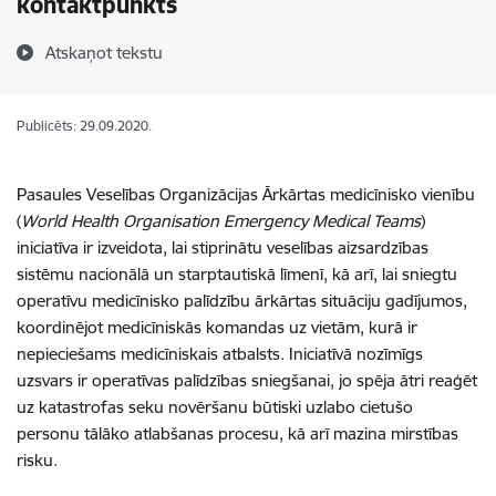
kontaktpunkts
Atskaņot tekstu
Publicēts: 29.09.2020.
Pasaules Veselības Organizācijas Ārkārtas medicīnisko vienību
(
World Health Organisation Emergency Medical Teams
)
iniciatīva ir izveidota, lai stiprinātu veselības aizsardzības
sistēmu nacionālā un starptautiskā līmenī, kā arī, lai sniegtu
operatīvu medicīnisko palīdzību ārkārtas situāciju gadījumos,
koordinējot medicīniskās komandas uz vietām, kurā ir
nepieciešams medicīniskais atbalsts. Iniciatīvā nozīmīgs
uzsvars ir operatīvas palīdzības sniegšanai, jo spēja ātri reaģēt
uz katastrofas seku novēršanu būtiski uzlabo cietušo
personu tālāko atlabšanas procesu, kā arī mazina mirstības
risku.