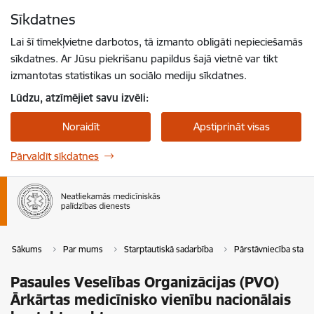
Pāriet uz lapas saturu
Sīkdatnes
Spied
lai meklētu
Enter
Lai šī tīmekļvietne darbotos, tā izmanto obligāti nepieciešamās
sīkdatnes. Ar Jūsu piekrišanu papildus šajā vietnē var tikt
izmantotas statistikas un sociālo mediju sīkdatnes.
Lūdzu, atzīmējiet savu izvēli:
Noraidīt
Apstiprināt visas
Pārvaldīt sīkdatnes
Sākums
Par mums
Starptautiskā sadarbība
Pārstāvniecība starpt
Pasaules Veselības Organizācijas (PVO)
Ārkārtas medicīnisko vienību nacionālais