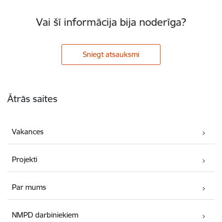
Vai šī informācija bija noderīga?
Sniegt atsauksmi
Kājene
Ātrās saites
Vakances
Projekti
Par mums
NMPD darbiniekiem