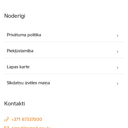
Noderīgi
Privātuma politika
Piekļūstamība
Lapas karte
Sīkdatņu izvēles maiņa
Kontakti
+371 67337000
E-pasts: