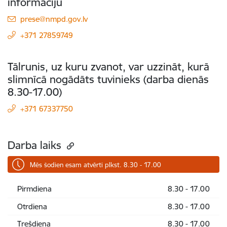
informāciju
E-pasts:
prese@nmpd.gov.lv
+371 27859749
Tālrunis, uz kuru zvanot, var uzzināt, kurā
slimnīcā nogādāts tuvinieks (darba dienās
8.30-17.00)
+371 67337750
Darba laiks
Mēs šodien esam atvērti plkst. 8.30 - 17.00
Pirmdiena
8.30 - 17.00
Otrdiena
8.30 - 17.00
Trešdiena
8.30 - 17.00