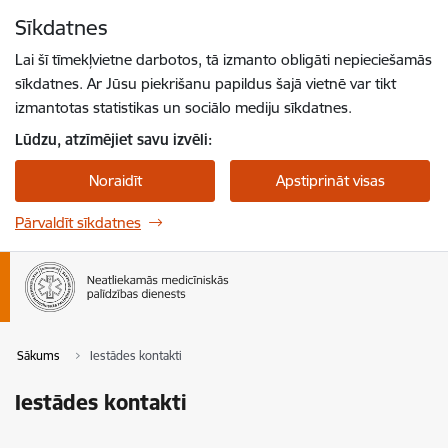
Pāriet uz lapas saturu
Sīkdatnes
Spied
lai meklētu
Enter
Lai šī tīmekļvietne darbotos, tā izmanto obligāti nepieciešamās
sīkdatnes. Ar Jūsu piekrišanu papildus šajā vietnē var tikt
izmantotas statistikas un sociālo mediju sīkdatnes.
Lūdzu, atzīmējiet savu izvēli:
Noraidīt
Apstiprināt visas
Pārvaldīt sīkdatnes
Sākums
Iestādes kontakti
Iestādes kontakti