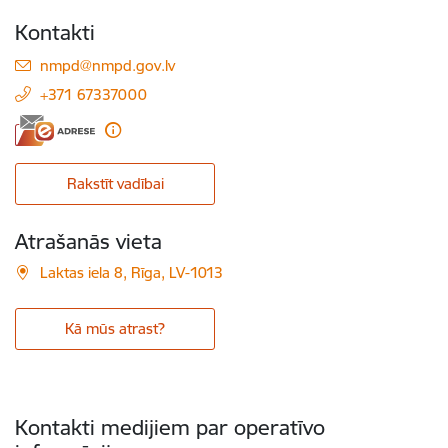
Kontakti
E-pasts:
nmpd@nmpd.gov.lv
+371 67337000
Rakstīt vadībai
Atrašanās vieta
Laktas iela 8, Rīga, LV-1013
Kā mūs atrast?
Kontakti medijiem par operatīvo