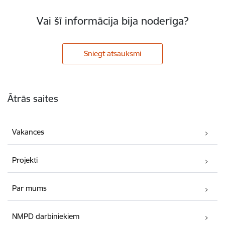
Vai šī informācija bija noderīga?
Sniegt atsauksmi
Kājene
Ātrās saites
Vakances
Projekti
Par mums
NMPD darbiniekiem