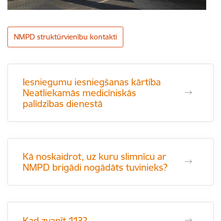
NMPD struktūrvienību kontakti
Iesniegumu iesniegšanas kārtība
Neatliekamās medicīniskās
palīdzības dienestā
Kā noskaidrot, uz kuru slimnīcu ar
NMPD brigādi nogādāts tuvinieks?
Kad zvanīt 113?