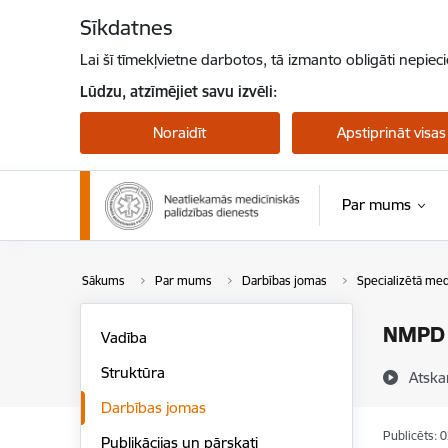
Pāriet uz lapas saturu
Sīkdatnes
Lai šī tīmekļvietne darbotos, tā izmanto obligāti nepiec
Lūdzu, atzīmējiet savu izvēli:
Noraidīt
Apstiprināt visas
Par mums
Sākums
Par mums
Darbības jomas
Specializētā med
NMPD S
Vadība
Struktūra
Atska
Darbības jomas
Publicēts: 
Publikācijas un pārskati