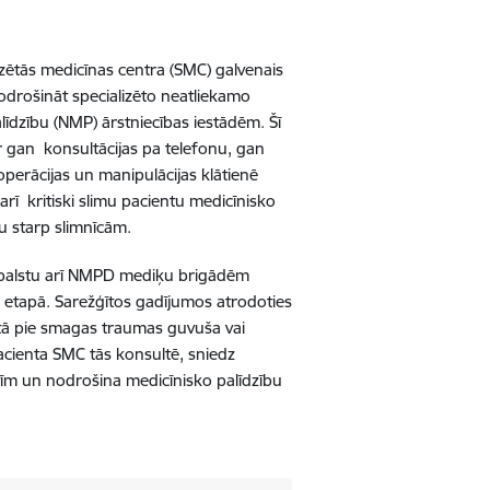
zētās medicīnas centra (SMC) galvenais
drošināt specializēto neatliekamo
līdzību (NMP) ārstniecības iestādēm. Šī
er gan konsultācijas pa telefonu, gan
 operācijas un manipulācijas klātienē
arī kritiski slimu pacientu medicīnisko
u starp slimnīcām.
balstu arī NMPD mediķu brigādēm
 etapā. Sarežģītos gadījumos atrodoties
tā pie smagas traumas guvuša vai
 pacienta SMC tās konsultē, sniedz
tīm un nodrošina medicīnisko palīdzību