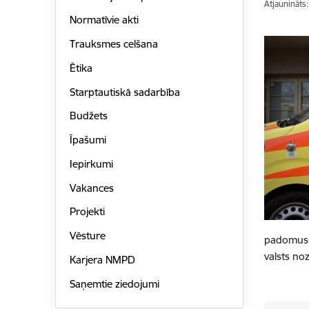
Atjaunināts
Normatīvie akti
Trauksmes celšana
Ētika
Starptautiskā sadarbība
Budžets
Īpašumi
Iepirkumi
Vakances
Projekti
Vēsture
padomus, 
valsts no
Karjera NMPD
Saņemtie ziedojumi