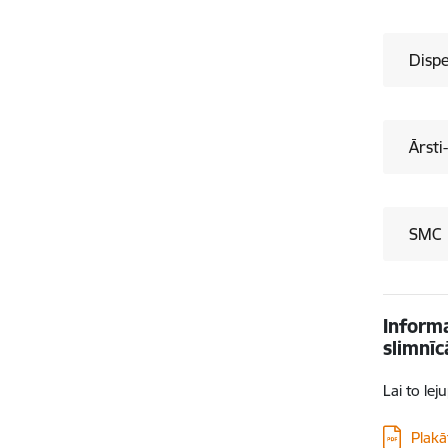
Dispe
Ārsti-
SMC 
Informa
slimnī
Lai to le
Lejupielā
Plakā