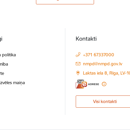
i
Kontakti
 politika
+371 67337000
E-pasts:
nmpd@nmpd.gov.lv
mība
Laktas iela 8, Rīga, LV-
te
izvēles maiņa
Visi kontakti