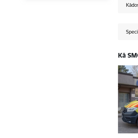
Kādos
Speci
Kā SMC