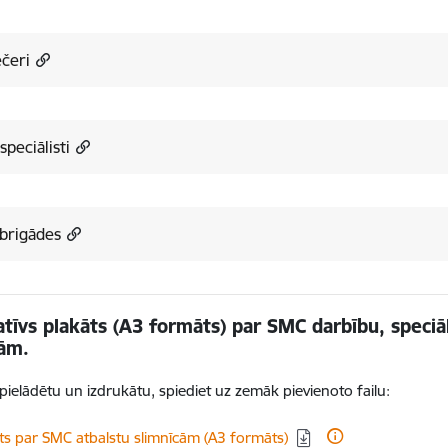
čeri
speciālisti
brigādes
tīvs plakāts (A3 formāts) par SMC darbību, speciā
cām.
jupielādētu un izdrukātu, spiediet uz zemāk pievienoto failu:
dēt:
ts par SMC atbalstu slimnīcām (A3 formāts)