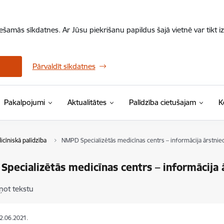
iešamās sīkdatnes. Ar Jūsu piekrišanu papildus šajā vietnē var tikt i
Pārvaldīt sīkdatnes
Pakalpojumi
Aktualitātes
Palīdzība cietušajam
K
icīniskā palīdzība
NMPD Specializētās medicīnas centrs – informācija ārstnie
pecializētās medicīnas centrs – informācija 
ņot tekstu
02.06.2021.