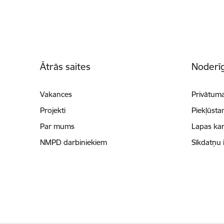
Kājene
Ātrās saites
Noderīg
Vakances
Privātuma
Projekti
Piekļūsta
Par mums
Lapas kar
NMPD darbiniekiem
Sīkdatņu 