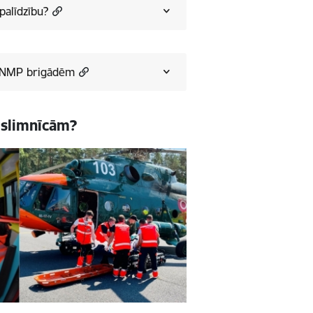
palīdzību?
un NMP brigādēm
 slimnīcām?