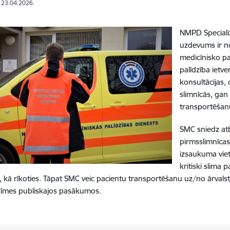
: 23.04.2026.
NMPD Speciali
uzdevums ir no
medicīnisko pa
palīdzība ietv
konsultācijas,
slimnīcās, gan 
transportēšan
SMC sniedz at
pirmsslimnīcas
izsaukuma vie
kritiski slima
kā rīkoties.
Tāpat SMC v
eic pacientu transportēšanu uz/no ārvals
zīmes publiskajos pasākumos.