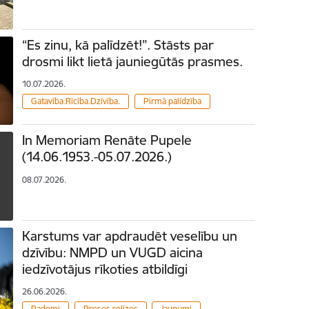
“Es zinu, kā palīdzēt!”. Stāsts par
drosmi likt lietā jauniegūtās prasmes.
10.07.2026.
Gatavība.Rīcība.Dzīvība.
Pirmā palīdzība
In Memoriam Renāte Pupele
(14.06.1953.-05.07.2026.)
08.07.2026.
Karstums var apdraudēt veselību un
dzīvību: NMPD un VUGD aicina
iedzīvotājus rīkoties atbildīgi
26.06.2026.
Padomi
Preses relīzes
Jaunumi