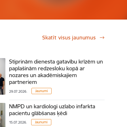
Skatīt visus jaunumus
Stiprinām dienesta gatavību krīzēm un
paplašinām redzesloku kopā ar
nozares un akadēmiskajiem
partneriem
Jaunumi
29.07.2026.
NMPD un kardiologi uzlabo infarkta
pacientu glābšanas ķēdi
Jaunumi
15.07.2026.