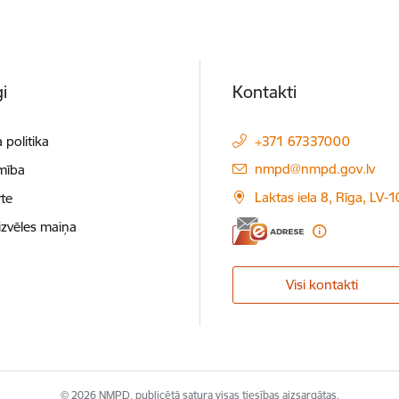
i
Kontakti
 politika
+371 67337000
E-pasts:
nmpd@nmpd.gov.lv
mība
Laktas iela 8, Rīga, LV-
te
izvēles maiņa
Visi kontakti
© 2026 NMPD, publicētā satura visas tiesības aizsargātas.