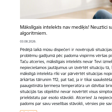
Mākslīgais intelekts nav mediķis! Neuztici s
algoritmiem.
03.08.2026.
Pēdējā laikā mūsu dispečeri ir novērojuši situācijas,
problēmu gadījumā pēc padoma vispirms vēršas pie
Taču atceries, mākslīgais intelekts nevar Tevi izme
nepieciešamos jautājumus un izvērtēt situāciju tā,
mākslīgā intelekta rīki var pārvērtēt situācijas nopi
ārkārtas tālrunim 112, pat tad, ja ir tikai saaukstē
paaugstināta ķermeņa temperatūra un dzīvībai bri
situācijās tas objektīvi nevar novērtēt visus simpt
priekšstatu par esošo stāvokli. Atceries! Ja nepiec
padoms par savu veselības stāvokli, vērsies pie sa