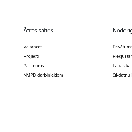
Kājene
Ātrās saites
Noderīg
Vakances
Privātuma
Projekti
Piekļūsta
Par mums
Lapas kar
NMPD darbiniekiem
Sīkdatņu 