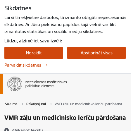
Pāriet uz lapas saturu
Sīkdatnes
Spied
lai meklētu
Enter
Lai šī tīmekļvietne darbotos, tā izmanto obligāti nepieciešamās
sīkdatnes. Ar Jūsu piekrišanu papildus šajā vietnē var tikt
izmantotas statistikas un sociālo mediju sīkdatnes.
Lūdzu, atzīmējiet savu izvēli:
Noraidīt
Apstiprināt visas
Pārvaldīt sīkdatnes
Sākums
Pakalpojumi
VMR zāļu un medicīnisko ierīču pārdošana
VMR zāļu un medicīnisko ierīču pārdošana
Atskaņot tekstu