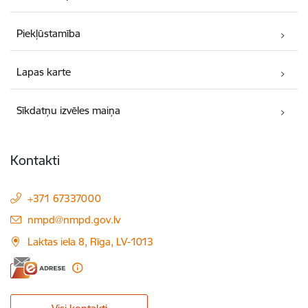
Piekļūstamība
Lapas karte
Sīkdatņu izvēles maiņa
Kontakti
+371 67337000
E-pasts:
nmpd@nmpd.gov.lv
Laktas iela 8, Rīga, LV-1013