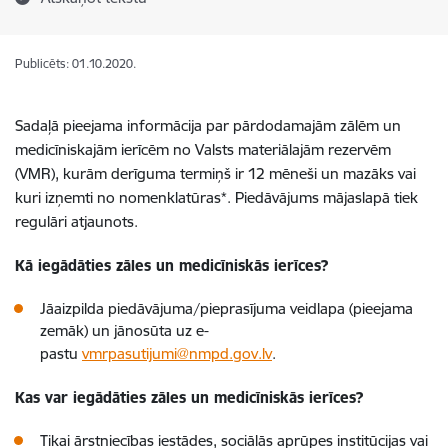
Publicēts: 01.10.2020.
Sadaļā pieejama informācija par pārdodamajām zālēm un
medicīniskajām ierīcēm no Valsts materiālajām rezervēm
(VMR), kurām derīguma termiņš ir 12 mēneši un mazāks vai
kuri izņemti no nomenklatūras*. Piedāvājums mājaslapā tiek
regulāri atjaunots.
Kā iegādāties zāles un medicīniskās ierīces?
Jāaizpilda piedāvājuma/pieprasījuma veidlapa (pieejama
zemāk) un jānosūta uz e-
pastu
vmrpasutijumi@nmpd.gov.lv
.
Kas var iegādāties zāles un medicīniskās ierīces?
Tikai ārstniecības iestādes, sociālās aprūpes institūcijas vai