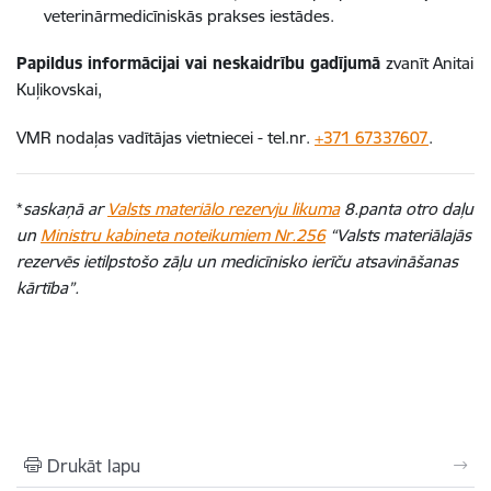
veterinārmedicīniskās prakses iestādes.
Papildus informācijai vai neskaidrību gadījumā
zvanīt Anitai
Kuļikovskai,
VMR nodaļas vadītājas vietniecei - tel.nr.
+371 67337607
.
*
saskaņā ar
Valsts materiālo rezervju likuma
8.panta otro daļu
un
Ministru kabineta noteikumiem Nr.256
“Valsts materiālajās
rezervēs ietilpstošo zāļu un medicīnisko ierīču atsavināšanas
kārtība”.
Drukāt lapu