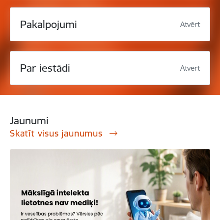
Pakalpojumi
Atvērt
Par iestādi
Atvērt
Jaunumi
Skatīt visus jaunumus