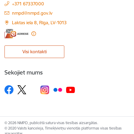
+371 67337000
E-pasts:
nmpd@nmpd.gov.lv
Laktas iela 8, Rīga, LV-1013
Visi kontakti
Sekojiet mums
© 2026 NMPD, publicētā satura visas tiesības aizsargātas.
© 2020 Valsts kanceleja, Tīmekļvietņu vienotās platformas visas tiesības
aizsargātas.