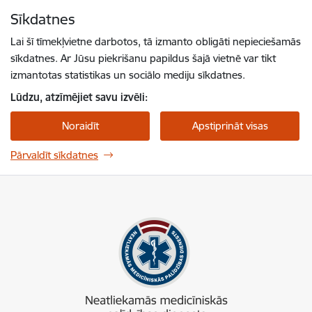
Pāriet uz lapas saturu
Sīkdatnes
Spied
lai meklētu
Enter
Lai šī tīmekļvietne darbotos, tā izmanto obligāti nepieciešamās
sīkdatnes. Ar Jūsu piekrišanu papildus šajā vietnē var tikt
izmantotas statistikas un sociālo mediju sīkdatnes.
Lūdzu, atzīmējiet savu izvēli:
Noraidīt
Apstiprināt visas
Pārvaldīt sīkdatnes
NMPD