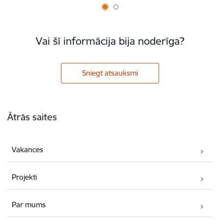
Vai šī informācija bija noderīga?
Sniegt atsauksmi
Kājene
Ātrās saites
Vakances
Projekti
Par mums