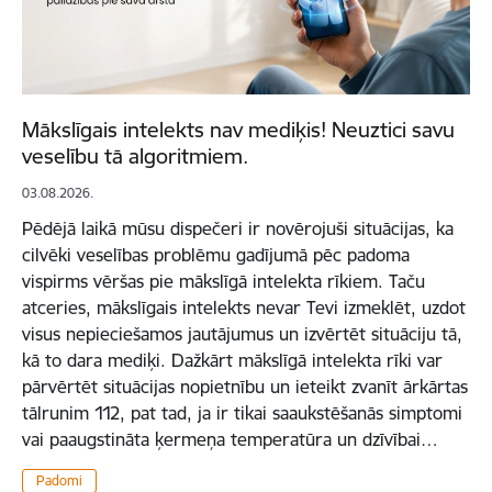
Mākslīgais intelekts nav mediķis! Neuztici savu
veselību tā algoritmiem.
03.08.2026.
Pēdējā laikā mūsu dispečeri ir novērojuši situācijas, ka
cilvēki veselības problēmu gadījumā pēc padoma
vispirms vēršas pie mākslīgā intelekta rīkiem. Taču
atceries, mākslīgais intelekts nevar Tevi izmeklēt, uzdot
visus nepieciešamos jautājumus un izvērtēt situāciju tā,
kā to dara mediķi. Dažkārt mākslīgā intelekta rīki var
pārvērtēt situācijas nopietnību un ieteikt zvanīt ārkārtas
tālrunim 112, pat tad, ja ir tikai saaukstēšanās simptomi
vai paaugstināta ķermeņa temperatūra un dzīvībai…
Padomi