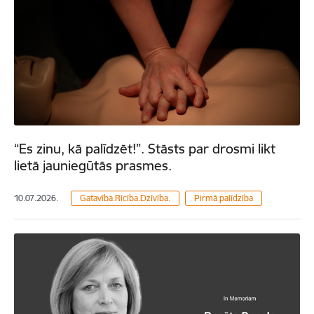
“Es zinu, kā palīdzēt!”. Stāsts par drosmi likt
lietā jauniegūtās prasmes.
10.07.2026.
Gatavība.Rīcība.Dzīvība.
Pirmā palīdzība