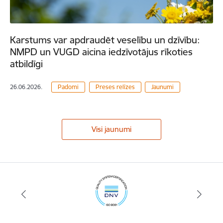
Karstums var apdraudēt veselību un dzīvību:
NMPD un VUGD aicina iedzīvotājus rīkoties
atbildīgi
26.06.2026.
Padomi
Preses relīzes
Jaunumi
Visi jaunumi