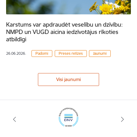
Karstums var apdraudēt veselību un dzīvību:
NMPD un VUGD aicina iedzīvotājus rīkoties
atbildīgi
26.06.2026.
Padomi
Preses relīzes
Jaunumi
Visi jaunumi