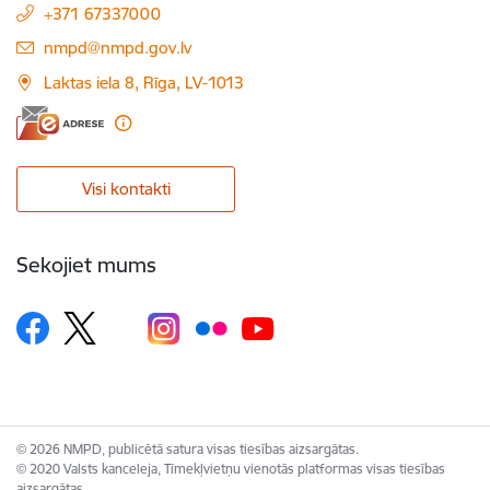
+371 67337000
E-pasts:
nmpd@nmpd.gov.lv
Laktas iela 8, Rīga, LV-1013
Visi kontakti
Sekojiet mums
© 2026 NMPD, publicētā satura visas tiesības aizsargātas.
© 2020 Valsts kanceleja, Tīmekļvietņu vienotās platformas visas tiesības
aizsargātas.