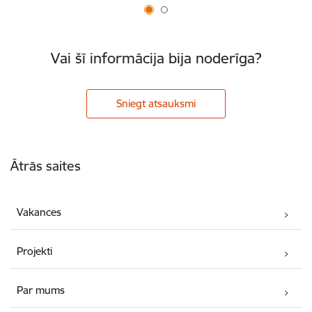
Vai šī informācija bija noderīga?
Sniegt atsauksmi
Kājene
Ātrās saites
Vakances
Projekti
Par mums