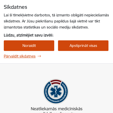
Pāriet uz lapas saturu
Sīkdatnes
Spied
lai meklētu
Enter
Lai šī tīmekļvietne darbotos, tā izmanto obligāti nepieciešamās
sīkdatnes. Ar Jūsu piekrišanu papildus šajā vietnē var tikt
izmantotas statistikas un sociālo mediju sīkdatnes.
Lūdzu, atzīmējiet savu izvēli:
Noraidīt
Apstiprināt visas
Pārvaldīt sīkdatnes
NMPD