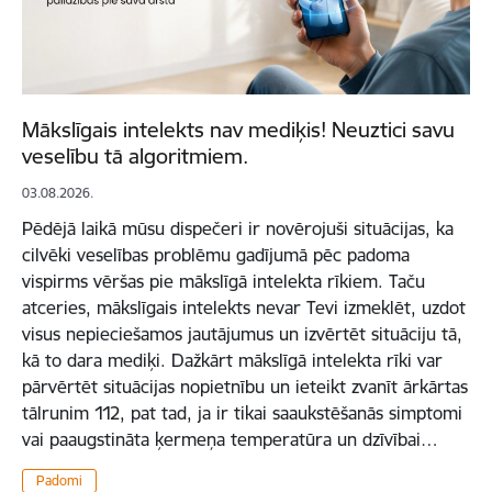
Mākslīgais intelekts nav mediķis! Neuztici savu
veselību tā algoritmiem.
03.08.2026.
Pēdējā laikā mūsu dispečeri ir novērojuši situācijas, ka
cilvēki veselības problēmu gadījumā pēc padoma
vispirms vēršas pie mākslīgā intelekta rīkiem. Taču
atceries, mākslīgais intelekts nevar Tevi izmeklēt, uzdot
visus nepieciešamos jautājumus un izvērtēt situāciju tā,
kā to dara mediķi. Dažkārt mākslīgā intelekta rīki var
pārvērtēt situācijas nopietnību un ieteikt zvanīt ārkārtas
tālrunim 112, pat tad, ja ir tikai saaukstēšanās simptomi
vai paaugstināta ķermeņa temperatūra un dzīvībai…
Padomi