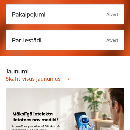
Pakalpojumi
Atvērt
Par iestādi
Atvērt
Jaunumi
Skatīt visus jaunumus