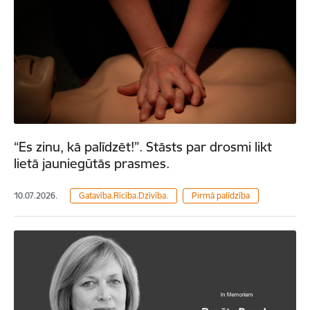
“Es zinu, kā palīdzēt!”. Stāsts par drosmi likt
lietā jauniegūtās prasmes.
10.07.2026.
Gatavība.Rīcība.Dzīvība.
Pirmā palīdzība