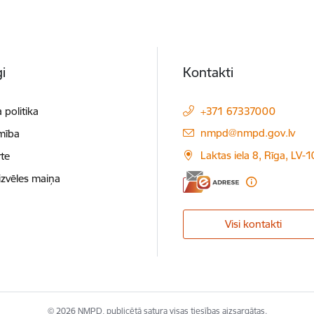
i
Kontakti
 politika
+371 67337000
E-pasts:
nmpd@nmpd.gov.lv
mība
Laktas iela 8, Rīga, LV-
te
izvēles maiņa
Visi kontakti
© 2026 NMPD, publicētā satura visas tiesības aizsargātas.