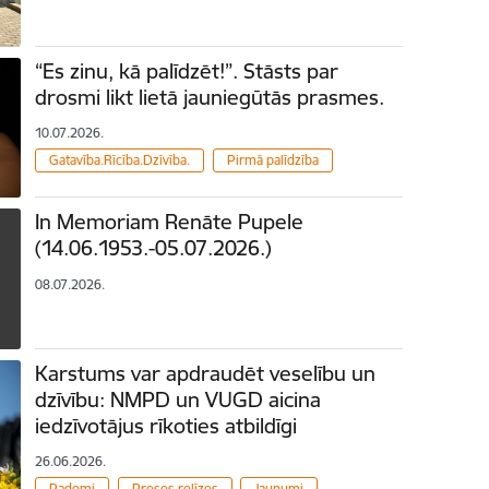
“Es zinu, kā palīdzēt!”. Stāsts par
drosmi likt lietā jauniegūtās prasmes.
10.07.2026.
Gatavība.Rīcība.Dzīvība.
Pirmā palīdzība
In Memoriam Renāte Pupele
(14.06.1953.-05.07.2026.)
08.07.2026.
Karstums var apdraudēt veselību un
dzīvību: NMPD un VUGD aicina
iedzīvotājus rīkoties atbildīgi
26.06.2026.
Padomi
Preses relīzes
Jaunumi