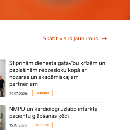
Skatīt visus jaunumus
Stiprinām dienesta gatavību krīzēm un
paplašinām redzesloku kopā ar
nozares un akadēmiskajiem
partneriem
Jaunumi
29.07.2026.
NMPD un kardiologi uzlabo infarkta
pacientu glābšanas ķēdi
Jaunumi
15.07.2026.