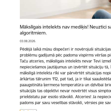
Mākslīgais intelekts nav mediķis! Neuztici s
algoritmiem.
03.08.2026.
Pēdējā laikā mūsu dispečeri ir novērojuši situācijas,
problēmu gadījumā pēc padoma vispirms vēršas pie
Taču atceries, mākslīgais intelekts nevar Tevi izme
nepieciešamos jautājumus un izvērtēt situāciju tā,
mākslīgā intelekta rīki var pārvērtēt situācijas nopi
ārkārtas tālrunim 112, pat tad, ja ir tikai saaukstē
paaugstināta ķermeņa temperatūra un dzīvībai bri
situācijās tas objektīvi nevar novērtēt visus simpt
priekšstatu par esošo stāvokli. Atceries! Ja nepiec
padoms par savu veselības stāvokli, vērsies pie sa