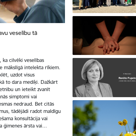
avu veselību tā
 ka cilvēki veselības
 mākslīgā intelekta rīkiem.
klēt, uzdot visus
 kā to dara mediķi. Dažkārt
etnību un ieteikt zvanīt
šanās simptomi vai
esmas nedraud. Bet citās
omus, tādējādi radot maldīgu
iešama konsultācija vai
va ģimenes ārsta vai…