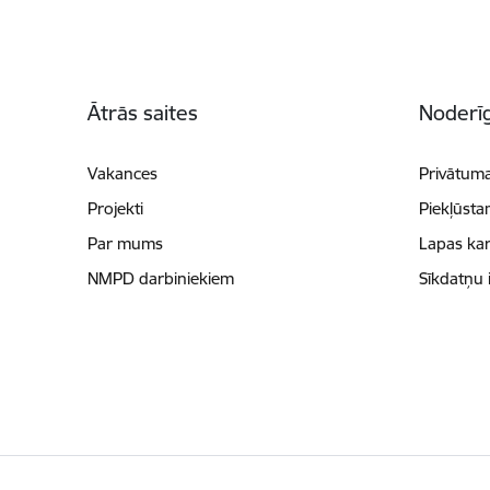
Kājene
Ātrās saites
Noderīg
Vakances
Privātuma
Projekti
Piekļūsta
Par mums
Lapas kar
NMPD darbiniekiem
Sīkdatņu 