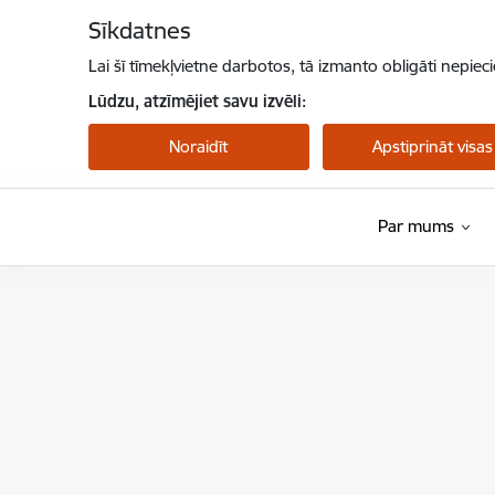
Pāriet uz lapas saturu
Sīkdatnes
Lai šī tīmekļvietne darbotos, tā izmanto obligāti nepiec
Lūdzu, atzīmējiet savu izvēli:
Noraidīt
Apstiprināt visas
Par mums
NMPD