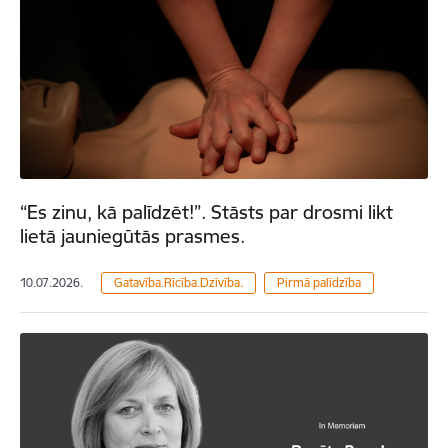
“Es zinu, kā palīdzēt!”. Stāsts par drosmi likt
lietā jauniegūtās prasmes.
10.07.2026.
Gatavība.Rīcība.Dzīvība.
Pirmā palīdzība