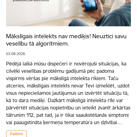
Mākslīgais intelekts nav mediķis! Neuztici savu
veselību tā algoritmiem.
03.08.2026.
Pēdējā laikā mūsu dispečeri ir novērojuši situācijas, ka
cilvēki veselības problēmu gadījumā pēc padoma
vispirms vēršas pie mākslīgā intelekta rīkiem. Taču
atceries, mākslīgais intelekts nevar Tevi izmeklēt, uzdot
visus nepieciešamos jautājumus un izvērtēt situāciju tā,
kā to dara mediķi. Dažkārt mākslīgā intelekta rīki var
pārvērtēt situācijas nopietnību un ieteikt zvanīt ārkārtas
tālrunim 112, pat tad, ja ir tikai saaukstēšanās simptomi
vai paaugstināta ķermeņa temperatūra un dzīvībai…
Padomi