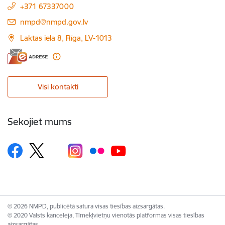
+371 67337000
E-pasts:
nmpd@nmpd.gov.lv
Laktas iela 8, Rīga, LV-1013
Visi kontakti
Sekojiet mums
© 2026 NMPD, publicētā satura visas tiesības aizsargātas.
© 2020 Valsts kanceleja, Tīmekļvietņu vienotās platformas visas tiesības
aizsargātas.