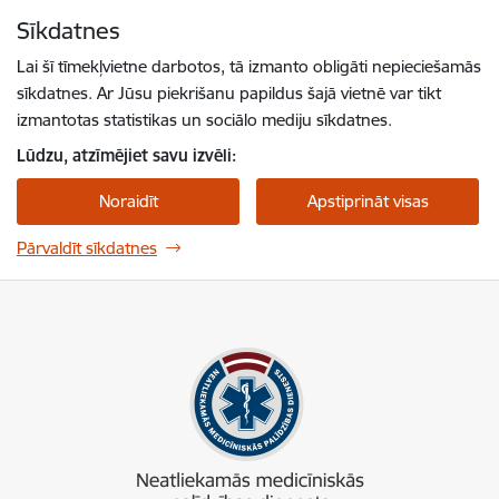
Pāriet uz lapas saturu
Sīkdatnes
Spied
lai meklētu
Enter
Lai šī tīmekļvietne darbotos, tā izmanto obligāti nepieciešamās
sīkdatnes. Ar Jūsu piekrišanu papildus šajā vietnē var tikt
izmantotas statistikas un sociālo mediju sīkdatnes.
Lūdzu, atzīmējiet savu izvēli:
Noraidīt
Apstiprināt visas
Pārvaldīt sīkdatnes
NMPD