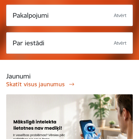
Pakalpojumi
Atvērt
Par iestādi
Atvērt
Jaunumi
Skatīt visus jaunumus