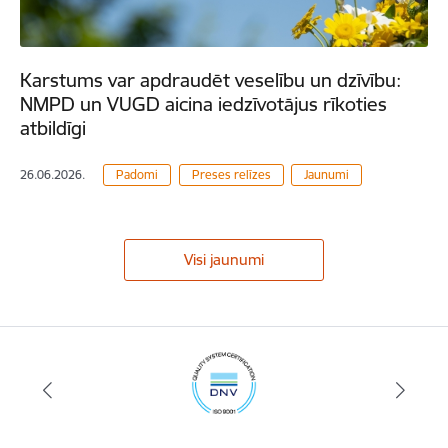
Karstums var apdraudēt veselību un dzīvību:
NMPD un VUGD aicina iedzīvotājus rīkoties
atbildīgi
26.06.2026.
Padomi
Preses relīzes
Jaunumi
Visi jaunumi