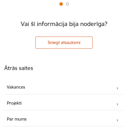
Vai šī informācija bija noderīga?
Sniegt atsauksmi
Kājene
Ātrās saites
Vakances
Projekti
Par mums