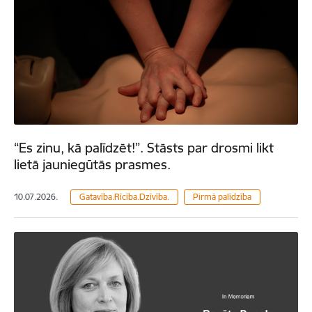
“Es zinu, kā palīdzēt!”. Stāsts par drosmi likt
lietā jauniegūtās prasmes.
10.07.2026.
Gatavība.Rīcība.Dzīvība.
Pirmā palīdzība