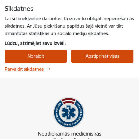
Pāriet uz lapas saturu
Sīkdatnes
Spied
lai meklētu
Enter
Lai šī tīmekļvietne darbotos, tā izmanto obligāti nepieciešamās
sīkdatnes. Ar Jūsu piekrišanu papildus šajā vietnē var tikt
izmantotas statistikas un sociālo mediju sīkdatnes.
Lūdzu, atzīmējiet savu izvēli:
Noraidīt
Apstiprināt visas
Pārvaldīt sīkdatnes
NMPD