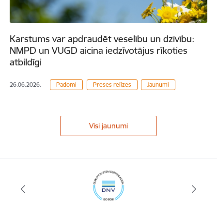
Karstums var apdraudēt veselību un dzīvību:
NMPD un VUGD aicina iedzīvotājus rīkoties
atbildīgi
26.06.2026.
Padomi
Preses relīzes
Jaunumi
Visi jaunumi