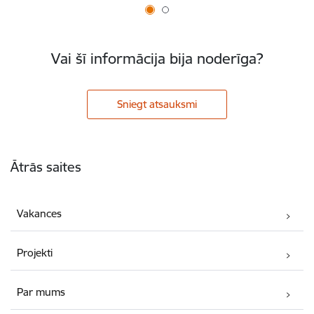
Vai šī informācija bija noderīga?
Sniegt atsauksmi
Kājene
Ātrās saites
Vakances
Projekti
Par mums