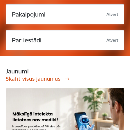
Pakalpojumi
Atvērt
Par iestādi
Atvērt
Jaunumi
Skatīt visus jaunumus