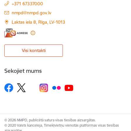
+371 67337000
E-pasts:
nmpd@nmpd.gov.lv
Laktas iela 8, Rīga, LV-1013
Visi kontakti
Sekojiet mums
© 2026 NMPD, publicētā satura visas tiesības aizsargātas.
© 2020 Valsts kanceleja, Tīmekļvietņu vienotās platformas visas tiesības
aizsargātas.