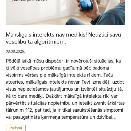
Mākslīgais intelekts nav mediķis! Neuztici savu
veselību tā algoritmiem.
03.08.2026.
Pēdējā laikā mūsu dispečeri ir novērojuši situācijas, ka
cilvēki veselības problēmu gadījumā pēc padoma
vispirms vēršas pie mākslīgā intelekta rīkiem. Taču
atceries, mākslīgais intelekts nevar Tevi izmeklēt, uzdot
visus nepieciešamos jautājumus un izvērtēt situāciju tā,
kā to dara mediķi. Dažkārt mākslīgā intelekta rīki var
pārvērtēt situācijas nopietnību un ieteikt zvanīt ārkārtas
tālrunim 112, pat tad, ja ir tikai saaukstēšanās simptomi
vai paaugstināta ķermeņa temperatūra un dzīvībai…
Padomi