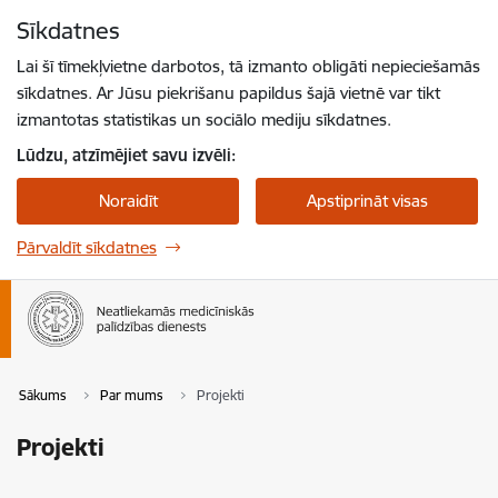
Pāriet uz lapas saturu
Sīkdatnes
Spied
lai meklētu
Enter
Lai šī tīmekļvietne darbotos, tā izmanto obligāti nepieciešamās
sīkdatnes. Ar Jūsu piekrišanu papildus šajā vietnē var tikt
izmantotas statistikas un sociālo mediju sīkdatnes.
Lūdzu, atzīmējiet savu izvēli:
Noraidīt
Apstiprināt visas
Pārvaldīt sīkdatnes
Sākums
Par mums
Projekti
Projekti