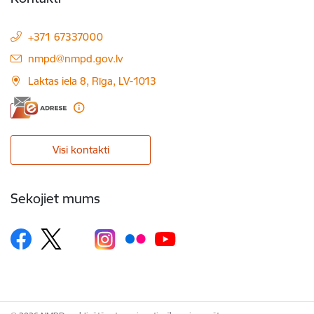
+371 67337000
E-pasts:
nmpd@nmpd.gov.lv
Laktas iela 8, Rīga, LV-1013
Visi kontakti
Sekojiet mums