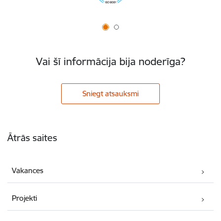
Vai šī informācija bija noderīga?
Sniegt atsauksmi
Kājene
Ātrās saites
Vakances
Projekti