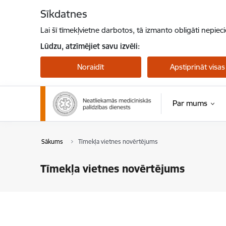
Pāriet uz lapas saturu
Sīkdatnes
Lai šī tīmekļvietne darbotos, tā izmanto obligāti nepiec
Lūdzu, atzīmējiet savu izvēli:
Noraidīt
Apstiprināt visas
Par mums
Sākums
Tīmekļa vietnes novērtējums
Tīmekļa vietnes novērtējums