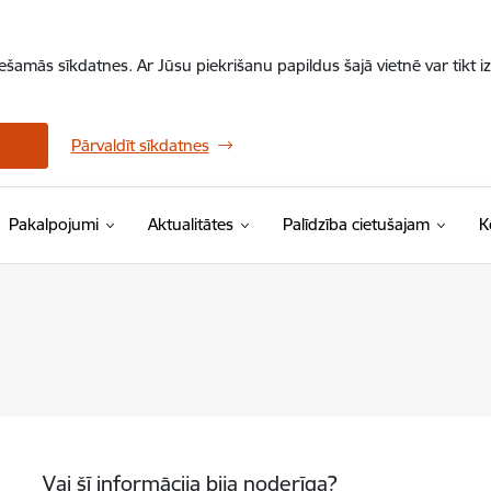
iešamās sīkdatnes. Ar Jūsu piekrišanu papildus šajā vietnē var tikt i
Pārvaldīt sīkdatnes
Pakalpojumi
Aktualitātes
Palīdzība cietušajam
K
Vai šī informācija bija noderīga?