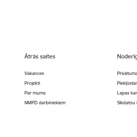
Kājene
Ātrās saites
Noderīg
Vakances
Privātuma
Projekti
Piekļūsta
Par mums
Lapas kar
NMPD darbiniekiem
Sīkdatņu 