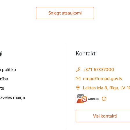
Sniegt atsauksmi
i
Kontakti
 politika
+371 67337000
E-pasts:
nmpd@nmpd.gov.lv
mība
Laktas iela 8, Rīga, LV-
te
izvēles maiņa
Visi kontakti