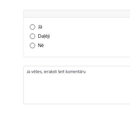
Vai šī informācija bija noderīga?
Jā
Daļēji
Nē
Ja vēlies, ieraksti šeit komentāru