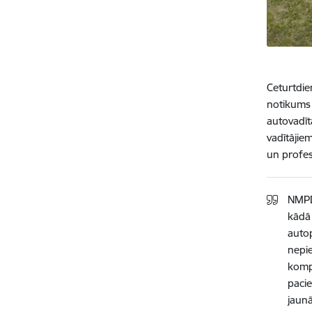
Ceturtdie
notikums 
autovadīt
vadītājie
un profes
NMPD
kādā 
autop
nepie
komp
pacie
jaun