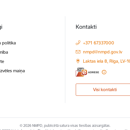
i
Kontakti
 politika
+371 67337000
E-pasts:
nmpd@nmpd.gov.lv
mība
Laktas iela 8, Rīga, LV-
te
izvēles maiņa
Visi kontakti
© 2026 NMPD, publicētā satura visas tiesības aizsargātas.