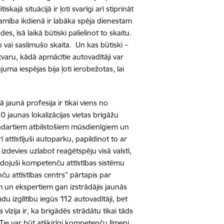
ajā situācijā ir ļoti svarīgi arī stiprināt
amība ikdienā ir labāka spēja dienestam
s, īsā laikā būtiski palielinot to skaitu.
šo vai saslimušo skaita. Un kas būtiski –
tvaru, kādā apmācītie autovadītāji var
juma iespējas bija ļoti ierobežotas, lai
jaunā profesija ir tikai viens no
 jaunas lokalizācijas vietas brigāžu
tandartiem atbilstošiem mūsdienīgiem un
 attīstījuši autoparku, papildinot to ar
devies uzlabot reaģētspēju visā valstī,
idojuši kompetenču attīstības sistēmu
ču attīstības centrs” pārtapis par
m un ekspertiem gan izstrādājis jaunās
 izglītību iegūs 112 autovadītāji, bet
īzija ir, ka brigādēs strādātu tikai tāds
ie var būt atšķirīgi kompetenču līmeņi,