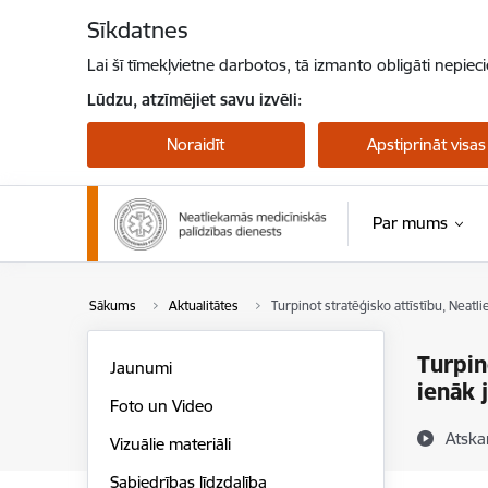
Pāriet uz lapas saturu
Sīkdatnes
Lai šī tīmekļvietne darbotos, tā izmanto obligāti nepiec
Lūdzu, atzīmējiet savu izvēli:
Noraidīt
Apstiprināt visas
Par mums
Sākums
Aktualitātes
Turpinot stratēģisko attīstību, Neatl
Turpin
Jaunumi
ienāk 
Foto un Video
Atska
Vizuālie materiāli
Sabiedrības līdzdalība