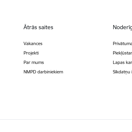
Kājene
Ātrās saites
Noderīg
Vakances
Privātuma
Projekti
Piekļūsta
Par mums
Lapas kar
NMPD darbiniekiem
Sīkdatņu 