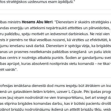
zītos stratēģiskos uzdevumus esam izpildījuši.”
ības ministrs
Hosams Abu
Meri
: "Dienestam ir skaidrs stratēģisks 
das enerģiju un attieksmi nepārtraukti attīstīties un pilnveidoties,
ru palīdzību, spēju motivēt un iedvesmot darbiniekus. Ne reizi vien
sts ir piemērs ne tikai veselības nozarei, kā virzīties uz efektivitāti,
ājumu ienešanu savā darbā. Dienestam ir spēcīga vīzija, ka brigādēs
šanas un prasmes neatliekamās palīdzības sniegšanā un pašu izlol
tības centrs ir nozīmīgs atbalsta punkts. Šodien ar gandarījumu sv
ības aprūpē, kuras absolventi nostiprinās vietu komandā – ne tikai va
zēt vairāk”.
ofesijas ienākšana dienestā dod mums iespēju būt ātrākiem un kva
ienā un gatavākiem lielām krīzēm, uzsver L.Cipule. Pēc īpašas pr
es ļauj viņam nodrošināt ne vien transportēšanu, bet arī sniegt d
as stiprina brigādes komandas darbu, kas ir būtiski pacientu drošība
 plānot brigāžu nodrošinājumu ikdienā un attīstīt brigāžu tīklu, veid