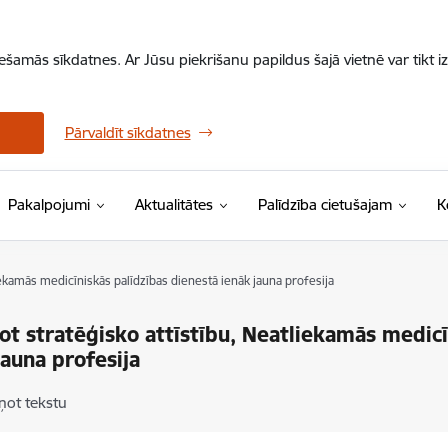
iešamās sīkdatnes. Ar Jūsu piekrišanu papildus šajā vietnē var tikt i
Pārvaldīt sīkdatnes
Pakalpojumi
Aktualitātes
Palīdzība cietušajam
K
iekamās medicīniskās palīdzības dienestā ienāk jauna profesija
ot stratēģisko attīstību, Neatliekamās medicī
jauna profesija
ņot tekstu