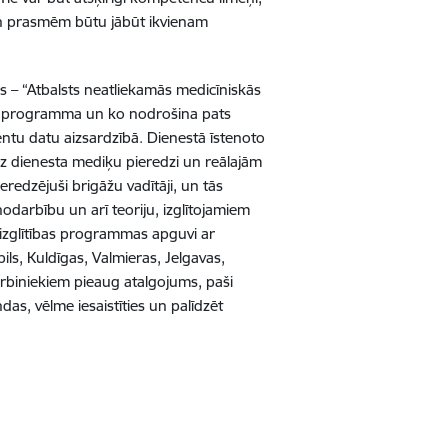
un prasmēm būtu jābūt ikvienam
 – “Atbalsts neatliekamās medicīniskās
bas programma un ko nodrošina pats
entu datu aizsardzībā. Dienestā īstenoto
 uz dienesta mediķu pieredzi un reālajām
redzējuši brigāžu vadītāji, un tās
darbību un arī teoriju, izglītojamiem
 izglītības programmas apguvi ar
ls, Kuldīgas, Valmieras, Jelgavas,
rbiniekiem pieaug atalgojums, paši
das, vēlme iesaistīties un palīdzēt