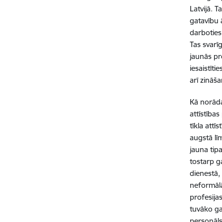
Latvijā. T
gatavību 
darboties 
Tas svarīg
jaunās pr
iesaistīti
arī zināš
Kā norāda
attīstība
tīkla att
augstā līm
jauna tip
tostarp g
dienestā,
neformālā
profesija
tuvāko ga
personāls