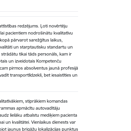
attīstības redzējums. Ļoti novērtēju
 lai pacientiem nodrošinātu kvalitatīvu
 kopā pārvarot sarežģītus laikus,
 kvalitāti un starptautisku standartu un
 strādātu tikai tāds personāls, kam ir
otais un izveidotais Kompetenču
eicam pirmos absolventus jaunā profesijā
dīt transportlīdzekli, bet iesaistīties un
litatīvākiem, stiprākiem komandas
ogrammas apmācītu autovadītāju
audz lielāku atbalstu mediķiem pacienta
i un kvalitātei. Vienlaikus dienests var
ojot jaunus brigāžu lokalizācijas punktus