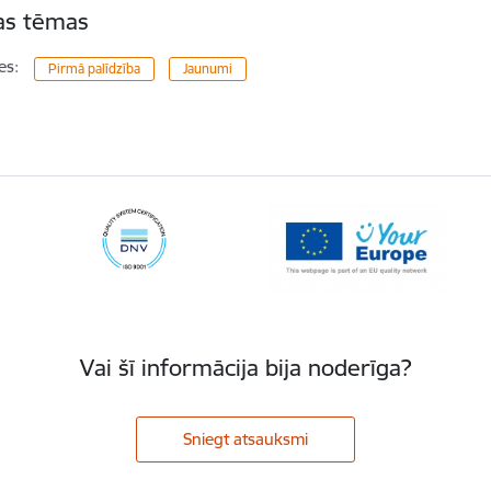
tas tēmas
es:
Pirmā palīdzība
Jaunumi
Vai šī informācija bija noderīga?
Sniegt atsauksmi