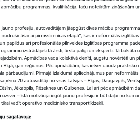
s apmācību programmas, kvalifikācija, taču noteiktām zināšanām 
u jauno profesiju, autovadītājam jāapgūst divas mācību programmas
s nodrošināšanai pirmsslimnīcas etapā”, kas ir neformālās izglītī
 un papildus arī profesionālās pilnveides izglītības programma paci
ogrammu izstrādājuši tā ārsti, ārsta palīgi un eksperti. Tā balstīta
vajadzībām. Apmācības vada kolektīvā cienīti, augstu novērtēti un pie
n Rīgā, gan reģionos. Pēc apmācībām, kas ietver daudz praktisko no
ala pārbaudījumi. Pirmajā izlaidumā apliecinājumus par neformālās
aņēma 70 autovadītāji no visas Latvijas – Rīgas, Daugavpils, Ventspi
 Cēsīm, Jēkabpils, Rēzeknes un Gulbenes. Lai arī pēc apmācībām da
 uzsver – īstā motivācija iegūt jauno profesiju ir būt daļai no koman
 tikai vadīt operatīvo medicīnisko transportlīdzekli.
iju sagatavoja: