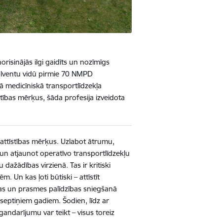
risinājās ilgi gaidīts un nozīmīgs
olventu vidū pirmie 70 NMPD
ā medicīniskā transportlīdzekļa
tības mērķus, šāda profesija izveidota
s attīstības mērķus. Uzlabot ātrumu,
u un atjaunot operatīvo transportlīdzekļu
dažādības virzienā. Tas ir kritiski
. Un kas ļoti būtiski – attīstīt
as un prasmes palīdzības sniegšanā
 septiņiem gadiem. Šodien, līdz ar
ndarījumu var teikt – visus toreiz