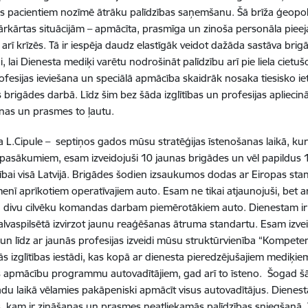
as pacientiem nozīmē ātrāku palīdzības saņemšanu. Šā brīža ģeopolitisk
ārkārtas situācijām – apmācīta, prasmīga un zinoša personāla pieej
arī krīzēs. Tā ir iespēja daudz elastīgāk veidot dažāda sastāva brigāde
i, lai Dienesta mediķi varētu nodrošināt palīdzību arī pie liela cietu
ofesijas ieviešana un speciālā apmācība skaidrāk nosaka tiesisko ie
es brigādes darbā. Līdz šim bez šāda izglītības un profesijas apliecinā
anas un prasmes to ļautu.
 L.Cipule – septiņos gados mūsu stratēģijas īstenošanas laikā, kurā 
s pasākumiem, esam izveidojuši 10 jaunas brigādes un vēl papildus 10
īstībai visā Latvijā. Brigādes šodien izsaukumos dodas ar Eiropas s
enī aprīkotiem operatīvajiem auto. Esam ne tikai atjaunojuši, bet arī
a divu cilvēku komandas darbam piemērotākiem auto. Dienestam ir iz
alvaspilsētā izvirzot jaunu reaģēšanas ātruma standartu. Esam izve
 un līdz ar jaunās profesijas izveidi mūsu struktūrvienība “Kompeten
s izglītības iestādi, kas kopā ar dienesta pieredzējušajiem mediķie
s apmācību programmu autovadītājiem, gad arī to īsteno. Šogad šādu
du laikā vēlamies pakāpeniski apmācīt visus autovadītājus. Dienesta v
, kam ir zināšanas un prasmes neatliekamās palīdzības sniegšanā. T