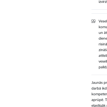
izvir
Vesel
koman
un āt
diene
risin
zinā
attīs
vesel
palīd
Jaunās pr
darbā ikd
kompetenc
aprūpē. T
elastīgāk