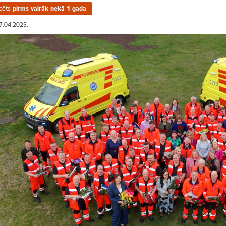
cēts
pirms vairāk nekā 1 gada
17.04.2025.