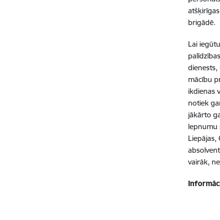
atšķirīga
brigādē.
Lai iegūt
palīdzība
dienests,
mācību pr
ikdienas 
notiek ga
jākārto g
lepnumu s
Liepājas,
absolventi
vairāk, ne
Informāc