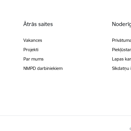
Kājene
Ātrās saites
Noderīg
Vakances
Privātuma
Projekti
Piekļūsta
Par mums
Lapas kar
NMPD darbiniekiem
Sīkdatņu 
©