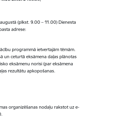
augustā (plkst. 9.00 – 11.00) Dienesta
pasta adrese:
pmācību programmā ietvertajām tēmām.
rešā un ceturtā eksāmena daļas plānotas
ktisko eksāmenu norisi (par eksāmena
aļas rezultātu apkopošanas.
ēmas organizēšanas nodaļu rakstot uz e-
0.