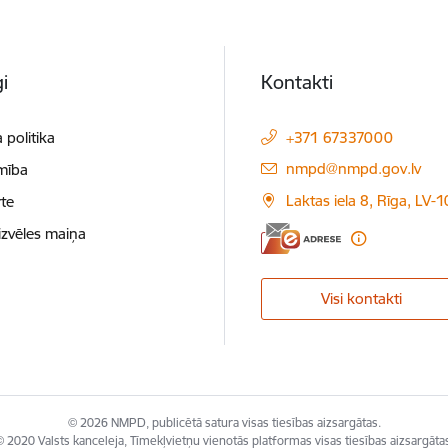
i
Kontakti
 politika
+371 67337000
E-pasts:
nmpd@nmpd.gov.lv
mība
Laktas iela 8, Rīga, LV-
te
izvēles maiņa
Visi kontakti
© 2026 NMPD, publicētā satura visas tiesības aizsargātas.
 2020 Valsts kanceleja, Tīmekļvietņu vienotās platformas visas tiesības aizsargāta