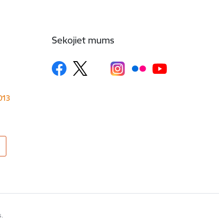
Sekojiet mums
1013
s.