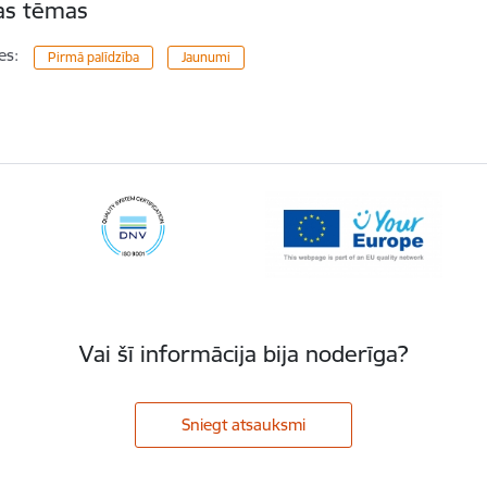
tas tēmas
es:
Pirmā palīdzība
Jaunumi
Vai šī informācija bija noderīga?
Sniegt atsauksmi