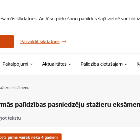
iešamās sīkdatnes. Ar Jūsu piekrišanu papildus šajā vietnē var tikt i
Pārvaldīt sīkdatnes
Pakalpojumi
Aktualitātes
Palīdzība cietušajam
K
stažieru eksāmenu
rmās palīdzības pasniedzēju stažieru eksāme
ņot tekstu
cēts
pirms vairāk nekā 4 gadiem