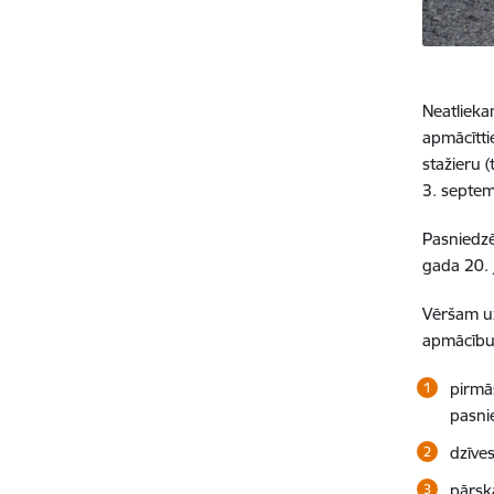
Neatlieka
apmācītti
stažieru 
3. septem
Pasniedzē
gada 20. j
Vēršam u
apmācību 
pirmā
pasnie
dzīve
pārsk