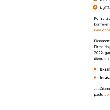
izglī
Konsultāc
konferenč
inna.ori
Eksāmens 
Pirmā daļ
2022. gad
dienu un 
Eksām
Ieraš
Jautājumu
pastu
ppr