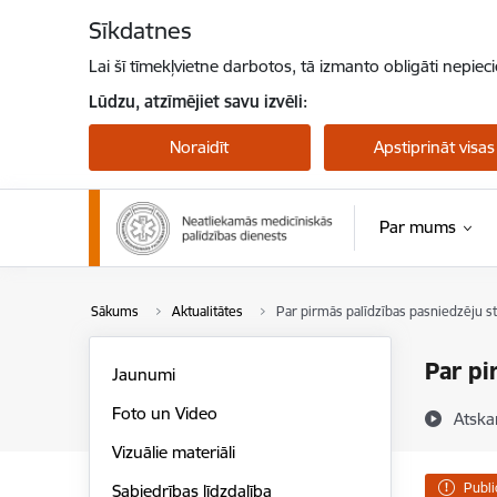
Pāriet uz lapas saturu
Sīkdatnes
Lai šī tīmekļvietne darbotos, tā izmanto obligāti nepiec
Lūdzu, atzīmējiet savu izvēli:
Noraidīt
Apstiprināt visas
Par mums
Sākums
Aktualitātes
Par pirmās palīdzības pasniedzēju 
Par pi
Jaunumi
Foto un Video
Atska
Vizuālie materiāli
Publi
Sabiedrības līdzdalība