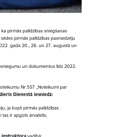
, ka pirmās palīdzības sniegšanas
a sēdes pirmās palīdzības pasniedzēju
2022. gada 20., 26. un 27. augustā un
tā iesniegumu un dokumentus līdz 2022.
noteikumu Nr.557 „Noteikumi par
žieris Dienestā iesniedz:
ju, ja kopš pirmās palīdzības
tas ir apgūts ārvalstīs;
i
instruktora
vadībā;