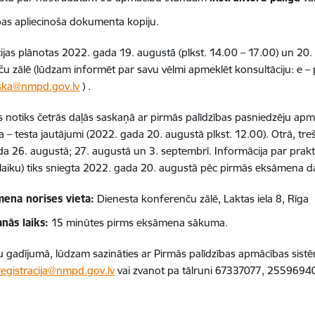
tības apliecinoša dokumenta kopiju.
ijas plānotas 2022. gada 19. augustā (plkst. 14.00 – 17.00) un 20. 
u zālē (lūdzam informēt par savu vēlmi apmeklēt konsultāciju: e – 
nska@nmpd.gov.lv
) .
notiks četrās daļās saskaņā ar pirmās palīdzības pasniedzēju a
a – testa jautājumi (2022. gada 20. augustā plkst. 12.00). Otrā, t
a 26. augustā; 27. augustā un 3. septembrī. Informācija par pra
laiku) tiks sniegta 2022. gada 20. augustā pēc pirmās eksāmena d
ena norises vieta:
Dienesta konferenču zālē, Laktas iela 8, Rīga
anās laiks:
15 minūtes pirms eksāmena sākuma.
 gadījumā, lūdzam sazināties ar Pirmās palīdzības apmācības sist
egistracija@nmpd.gov.lv
vai zvanot pa tālruni 67337077, 2559694