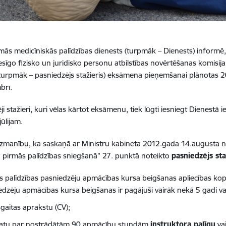
mās medicīniskās palīdzības dienests (turpmāk – Dienests) informē
esīgo fizisko un juridisko personu atbilstības novērtēšanas komisij
(turpmāk – pasniedzējs stažieris) eksāmena pieņemšanai plānotas 
brī.
ji stažieri, kuri vēlas kārtot eksāmenu, tiek lūgti iesniegt Dienes
ūlijam.
zmanību, ka saskaņā ar Ministru kabineta 2012.gada 14.augusta 
pirmās palīdzības sniegšanā” 27. punktā noteikto
pasniedzējs sta
s palīdzības pasniedzēju apmācības kursa beigšanas apliecības kopi
dzēju apmācības kursa beigšanas ir pagājuši vairāk nekā 5 gadi vai 
sgaitas aprakstu (CV);
atu par nostrādātām 90 apmācību stundām
instruktora palīgu
va