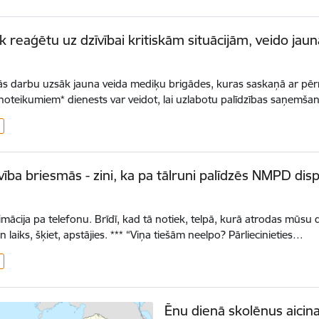
āk reaģētu uz dzīvībai kritiskām situācijām, veido 
tās darbu uzsāk jauna veida mediķu brigādes, kuras saskaņā ar pēr
noteikumiem* dienests var veidot, lai uzlabotu palīdzības saņemš
vība briesmās - zini, ka pa tālruni palīdzēs NMPD di
nimācija pa telefonu. Brīdī, kad tā notiek, telpā, kurā atrodas mūsu 
n laiks, šķiet, apstājies. *** “Viņa tiešām neelpo? Pārliecinieties…
Ēnu dienā skolēnus aicin