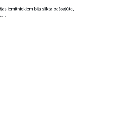
jas iemītniekiem bija slikta pašsajūta,
Pēc…