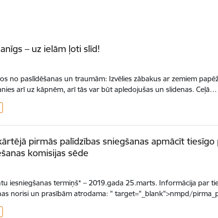
nīgs – uz ielām ļoti slīd!
rītos no paslīdēšanas un traumām: Izvēlies zābakus ar zemiem papēži
anies arī uz kāpnēm, arī tās var būt apledojušas un slidenas. Ceļā…
kārtējā pirmās palīdzības sniegšanas apmācīt tiesīgo 
šanas komisijas sēde
 iesniegšanas termiņš* – 2019.gada 25.marts. Informācija par ties
nas norisi un prasībām atrodama: " target="_blank">nmpd/pirma_