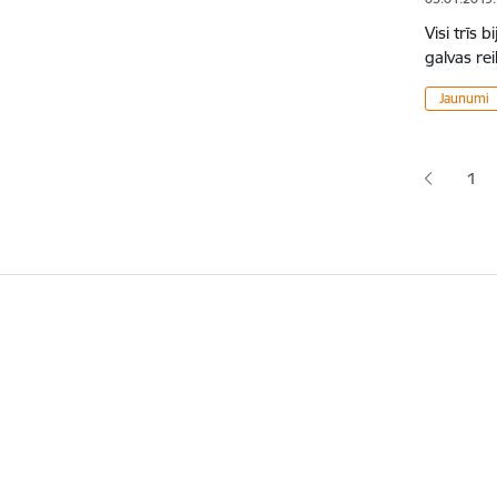
Visi trīs 
galvas re
Jaunumi
Lapoš
1