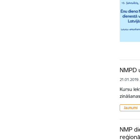
NMPD un
21.01.2019.
Kursu lekt
zināšanas
Jaunumi
NMP die
reģionā