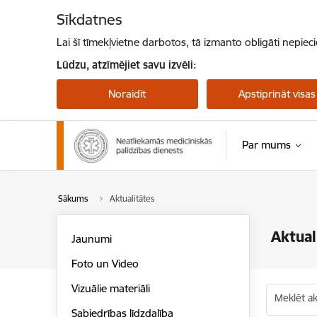
Pāriet uz lapas saturu
Sīkdatnes
Lai šī tīmekļvietne darbotos, tā izmanto obligāti nepiec
Lūdzu, atzīmējiet savu izvēli:
Noraidīt
Apstiprināt visas
Par mums
Sākums
Aktualitātes
Aktual
Jaunumi
Foto un Video
Vizuālie materiāli
Meklēt akt
Sabiedrības līdzdalība