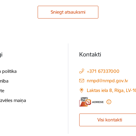
Sniegt atsauksmi
i
Kontakti
 politika
+371 67337000
E-pasts:
nmpd@nmpd.gov.lv
mība
Laktas iela 8, Rīga, LV-
te
izvēles maiņa
Visi kontakti