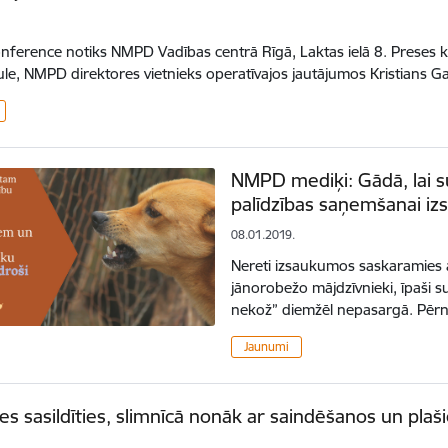
nference notiks NMPD Vadības centrā Rīgā, Laktas ielā 8. Preses 
ule, NMPD direktores vietnieks operatīvajos jautājumos Kristians 
NMPD mediķi: Gādā, lai su
palīdzības saņemšanai i
08.01.2019.
Nereti izsaukumos saskaramies ar
jānorobežo mājdzīvnieki, īpaši su
nekož” diemžēl nepasargā. Pēr
Jaunumi
es sasildīties, slimnīcā nonāk ar saindēšanos un p