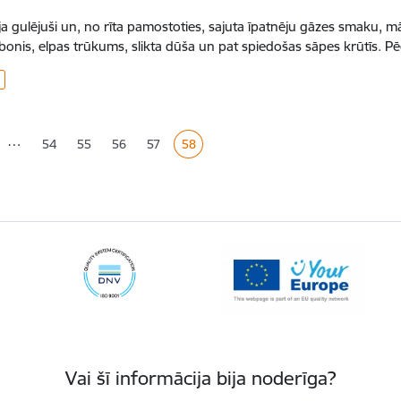
bija gulējuši un, no rīta pamostoties, sajuta īpatnēju gāzes smaku, mā
ibonis, elpas trūkums, slikta dūša un pat spiedošas sāpes krūtīs. 
ana
…
54
55
56
57
58
Lapa
Lapa
Lapa
Lapa
Pašreizējā lapa
Vai šī informācija bija noderīga?