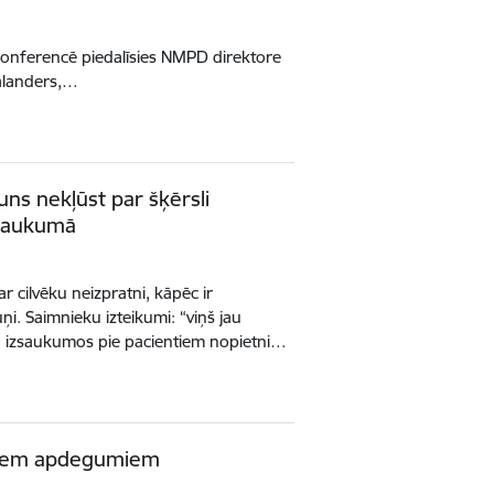
konferencē piedalīsies NMPD direktore
Galanders,…
ns nekļūst par šķērsli
zsaukumā
 cilvēku neizpratni, kāpēc ir
ņi. Saimnieku izteikumi: “viņš jau
n izsaukumos pie pacientiem nopietni…
lašiem apdegumiem