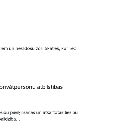
em un neslīdošu zoli! Skaties, kur liec
privātpersonu atbilstības
ību piešķiršanas un atkārtotas tiesību
palidziba…