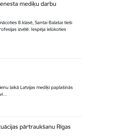
dienesta mediķu darbu
ācoties 8.klasē, Santai Balašai tieši
ofesijas izvēlē. Iespēja ielūkoties
ienu laikā Latvijas mediķi paplašinās
īvi…
uācijas pārtraukšanu Rīgas