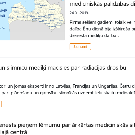
medicīniskās palīdzības 
24.01.2019.
Pirms sešiem gadiem, tolaik vēl m
dalība Ēnu dienā bija izšķiroša pr
dienesta mediķu darbā…
Jaunumi
 slimnīcu mediķi mācīsies par radiācijas drošību
ori un jomas eksperti ir no Latvijas, Francijas un Ungārijas. Četru d
 par: plānošanu un gatavību slimnīcās uzņemt lielu skaitu radioakt
nests pieņem lēmumu par ārkārtas medicīniskās sit
lajā centrā