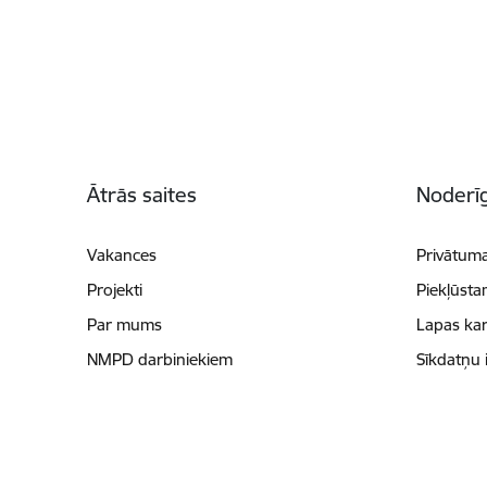
Kājene
Ātrās saites
Noderīg
Vakances
Privātuma
Projekti
Piekļūsta
Par mums
Lapas kar
NMPD darbiniekiem
Sīkdatņu 