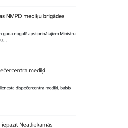
jaunas NMPD mediķu brigādes
n gada nogalē apstiprinātajiem Ministru
anu…
spečercentra mediķi
dienesta dispečercentra mediķi, balsis
a iepazīt Neatliekamās