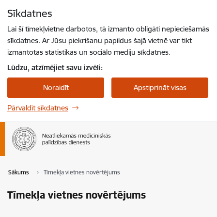
Pāriet uz lapas saturu
Sīkdatnes
Spied
lai meklētu
Enter
Lai šī tīmekļvietne darbotos, tā izmanto obligāti nepieciešamās
sīkdatnes. Ar Jūsu piekrišanu papildus šajā vietnē var tikt
izmantotas statistikas un sociālo mediju sīkdatnes.
Lūdzu, atzīmējiet savu izvēli:
Noraidīt
Apstiprināt visas
Pārvaldīt sīkdatnes
Sākums
Tīmekļa vietnes novērtējums
Tīmekļa vietnes novērtējums