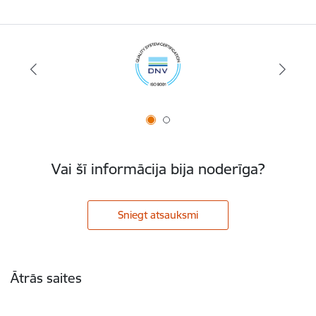
Vai šī informācija bija noderīga?
Sniegt atsauksmi
Kājene
Ātrās saites