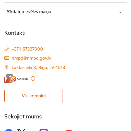
Sīkdatņu izvēles maiņa
Kontakti
+371 67337000
E-pasts:
nmpd@nmpd.gov.lv
Laktas iela 8, Rīga, LV-1013
Visi kontakti
Sekojiet mums