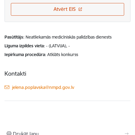
Atvērt EIS
Pasūtītājs
Neatliekamās medicīniskās palīdzības dienests
Līguma izpildes vieta
- (LATVIJA), -
Iepirkuma procedūra
Atklāts konkurss
Kontakti
E-pasts:
jelena.poplavska@nmpd.gov.lv
Drukāt lapu