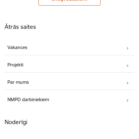
Kājene
Ātrās saites
Vakances
Projekti
Par mums
NMPD darbiniekiem
Noderīgi