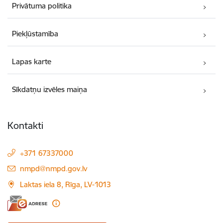
Privātuma politika
Piekļūstamība
Lapas karte
Sīkdatņu izvēles maiņa
Kontakti
+371 67337000
E-pasts:
nmpd@nmpd.gov.lv
Laktas iela 8, Rīga, LV-1013