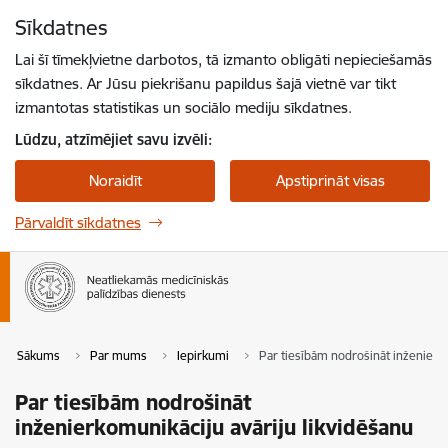
Pāriet uz lapas saturu
Sīkdatnes
Spied
lai meklētu
Enter
Lai šī tīmekļvietne darbotos, tā izmanto obligāti nepieciešamās
sīkdatnes. Ar Jūsu piekrišanu papildus šajā vietnē var tikt
izmantotas statistikas un sociālo mediju sīkdatnes.
Lūdzu, atzīmējiet savu izvēli:
Noraidīt
Apstiprināt visas
Pārvaldīt sīkdatnes
Sākums
Par mums
Iepirkumi
Par tiesībām nodrošināt inženierko
Par tiesībām nodrošināt
inženierkomunikāciju avāriju likvidēšanu