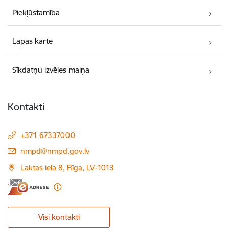
Piekļūstamība
Lapas karte
Sīkdatņu izvēles maiņa
Kontakti
+371 67337000
E-pasts:
nmpd@nmpd.gov.lv
Laktas iela 8, Rīga, LV-1013
Visi kontakti