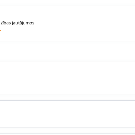
dzības jautājumos
v