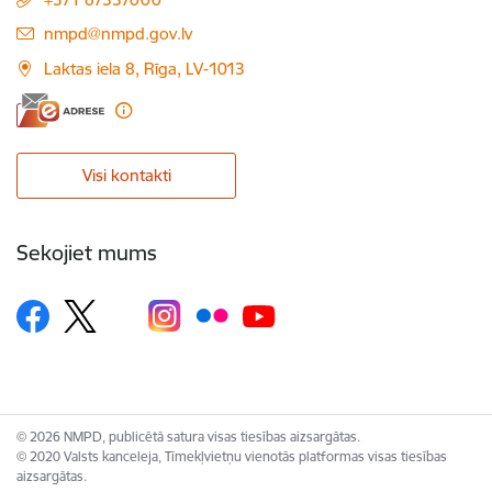
E-pasts:
nmpd@nmpd.gov.lv
Laktas iela 8, Rīga, LV-1013
Visi kontakti
Sekojiet mums
© 2026 NMPD, publicētā satura visas tiesības aizsargātas.
© 2020 Valsts kanceleja, Tīmekļvietņu vienotās platformas visas tiesības
aizsargātas.