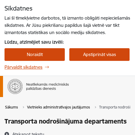
Pāriet uz lapas saturu
Sīkdatnes
Spied
lai meklētu
Enter
Lai šī tīmekļvietne darbotos, tā izmanto obligāti nepieciešamās
sīkdatnes. Ar Jūsu piekrišanu papildus šajā vietnē var tikt
izmantotas statistikas un sociālo mediju sīkdatnes.
Lūdzu, atzīmējiet savu izvēli:
Noraidīt
Apstiprināt visas
Pārvaldīt sīkdatnes
Sākums
Vietnieks administratīvajos jautājumos
Transporta nodrošin
Transporta nodrošinājuma departaments
Atskaņot tekstu