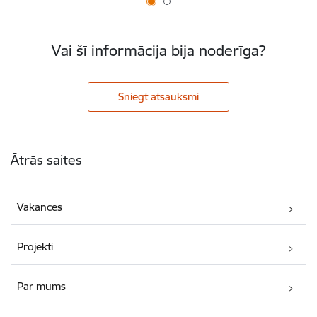
Vai šī informācija bija noderīga?
Sniegt atsauksmi
Kājene
Ātrās saites
Vakances
Projekti
Par mums