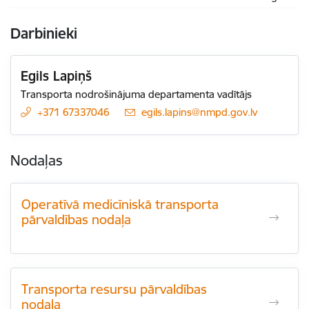
Darbinieki
Egils Lapiņš
Transporta nodrošinājuma departamenta vadītājs
+371 67337046
E-pasts:
egils.lapins@nmpd.gov.lv
Nodaļas
Operatīvā medicīniskā transporta
pārvaldības nodaļa
Transporta resursu pārvaldības
nodaļa