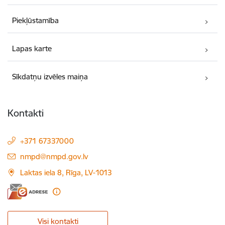
Piekļūstamība
Lapas karte
Sīkdatņu izvēles maiņa
Kontakti
+371 67337000
E-pasts:
nmpd@nmpd.gov.lv
Laktas iela 8, Rīga, LV-1013
Visi kontakti