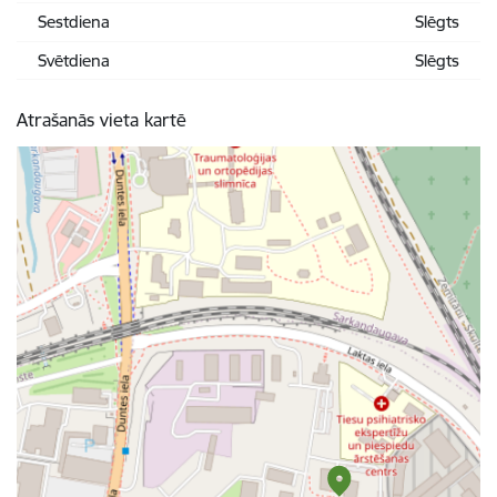
Sestdiena
Slēgts
Svētdiena
Slēgts
Atrašanās vieta kartē