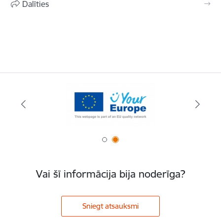
Dalīties
Vai šī informācija bija noderīga?
Sniegt atsauksmi