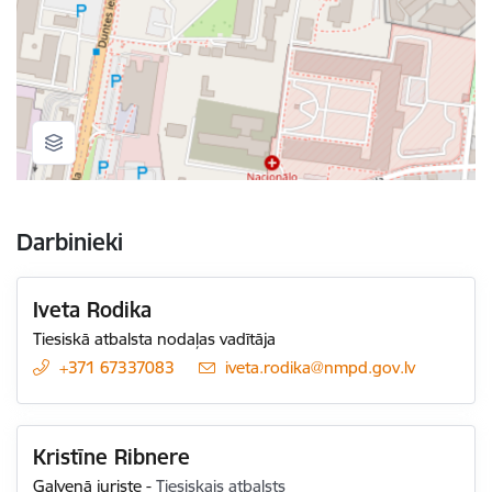
Darbinieki
Iveta Rodika
Tiesiskā atbalsta nodaļas vadītāja
+371 67337083
E-pasts:
iveta.rodika@nmpd.gov.lv
Kristīne Ribnere
Galvenā juriste
-
Tiesiskais atbalsts