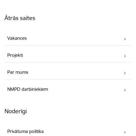
Kājene
Ātrās saites
Vakances
Projekti
Par mums
NMPD darbiniekiem
Noderīgi
Privātuma politika