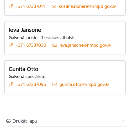
+371 67337011
E-pasts:
kristine.ribnere@nmpd.gov.lv
Ieva Jansone
Galvenā juriste
-
Tiesiskais atbalsts
+371 67337030
E-pasts:
ieva.jansone@nmpd.gov.lv
Gunita Otto
Galvenā speciāliste
+371 67337095
E-pasts:
gunita.otto@nmpd.gov.lv
Drukāt lapu