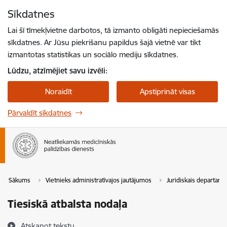
Pāriet uz lapas saturu
Sīkdatnes
Spied
lai meklētu
Enter
Lai šī tīmekļvietne darbotos, tā izmanto obligāti nepieciešamās
sīkdatnes. Ar Jūsu piekrišanu papildus šajā vietnē var tikt
izmantotas statistikas un sociālo mediju sīkdatnes.
Lūdzu, atzīmējiet savu izvēli:
Noraidīt
Apstiprināt visas
Pārvaldīt sīkdatnes
Sākums
Vietnieks administratīvajos jautājumos
Juridiskais departame
Tiesiskā atbalsta nodaļa
Atskaņot tekstu