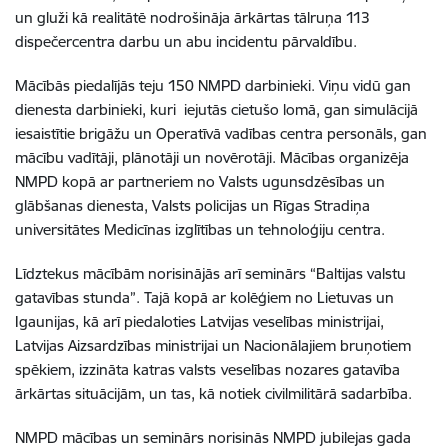
un gluži kā realitātē nodrošināja ārkārtas tālruņa 113
dispečercentra darbu un abu incidentu pārvaldību.
Mācībās piedalījās teju 150 NMPD darbinieki. Viņu vidū gan
dienesta darbinieki, kuri iejutās cietušo lomā, gan simulācijā
iesaistītie brigāžu un Operatīvā vadības centra personāls, gan
mācību vadītāji, plānotāji un novērotāji. Mācības organizēja
NMPD kopā ar partneriem no Valsts ugunsdzēsības un
glābšanas dienesta, Valsts policijas un Rīgas Stradiņa
universitātes Medicīnas izglītības un tehnoloģiju centra.
Līdztekus mācībām norisinājās arī seminārs “Baltijas valstu
gatavības stunda”. Tajā kopā ar kolēģiem no Lietuvas un
Igaunijas, kā arī piedaloties Latvijas veselības ministrijai,
Latvijas Aizsardzības ministrijai un Nacionālajiem bruņotiem
spēkiem, izzināta katras valsts
veselības nozares gatavība
ārkārtas situācijām, un tas, kā notiek civilmilitārā sadarbība.
NMPD mācības un seminārs norisinās NMPD jubilejas gada