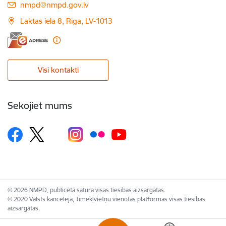
E-pasts:
nmpd@nmpd.gov.lv
Laktas iela 8, Rīga, LV-1013
Visi kontakti
Sekojiet mums
© 2026 NMPD, publicētā satura visas tiesības aizsargātas.
© 2020 Valsts kanceleja, Tīmekļvietņu vienotās platformas visas tiesības
aizsargātas.