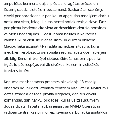
amputētas ķermeņa daļas, plēstas, dragātas brūces un
lūzumi, daudzi cietušie ir bezsamaņā. Saskaņā ar scenāriju,
cilvēki pēc sprādziena ir panikā un apgrūtina mediķiem darbu
notikuma vietā, līdzīgi, kā tas nereti notiek reālajā dzīvē. Drīz
pēc pirmā incidenta citā vietā ar desmitiem cietušo norisinās
vēl viens negadījums – viesu namā ballītes laikā izceļas
kautiņš, kurā cietušie ir ar šautām un durtām brūcēm..
Mācību laikā apzināti tika radīta spriedzes situācija, kurā
mediķiem ierobežotu personāla resursu apstākļos, jāpieņem
atbildīgi lēmumi, trenējot cietušo šķirošanas principus, lai
izglābtu pēc iespējas vairāk cilvēkus, kuriem ir vislielākās
izredzes izdzīvot.
Kopumā mācībās savas prasmes pilnveidoja 13 mediķu
brigādes no brigāžu atbalsta centriem visā Latvijā. Notikumu
vietās strādāja dažāda profila brigādes, gan trīs cilvēku
komandas, gan NMPD brigādes, kuras uz izsaukumiem
dodas divatā. Tāpat mācībās iesaistījās NMPD Operatīvās
vadības centrs, kas pirmo reizi izvērsa darbu lauka apstākļos