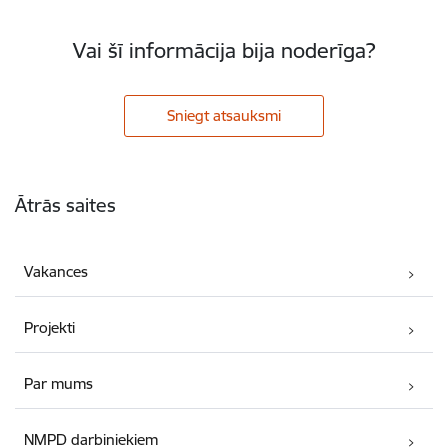
Vai šī informācija bija noderīga?
Sniegt atsauksmi
Kājene
Ātrās saites
Vakances
Projekti
Par mums
NMPD darbiniekiem