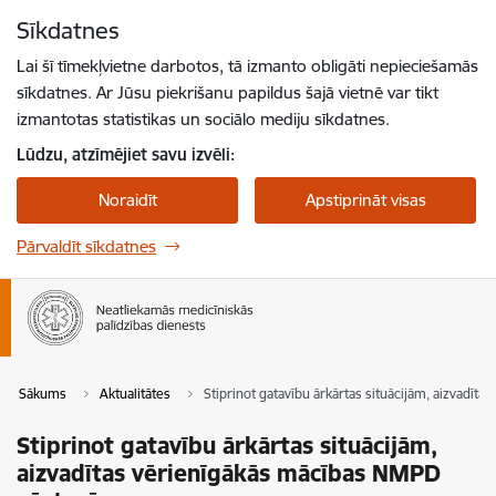
Pāriet uz lapas saturu
Sīkdatnes
Spied
lai meklētu
Enter
Lai šī tīmekļvietne darbotos, tā izmanto obligāti nepieciešamās
sīkdatnes. Ar Jūsu piekrišanu papildus šajā vietnē var tikt
izmantotas statistikas un sociālo mediju sīkdatnes.
Lūdzu, atzīmējiet savu izvēli:
Noraidīt
Apstiprināt visas
Pārvaldīt sīkdatnes
Sākums
Aktualitātes
Stiprinot gatavību ārkārtas situācijām, aizvadī
Stiprinot gatavību ārkārtas situācijām,
aizvadītas vērienīgākās mācības NMPD