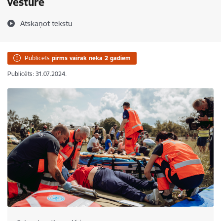
vēsturē
Atskaņot tekstu
Publicēts
pirms vairāk nekā 2 gadiem
Publicēts: 31.07.2024.