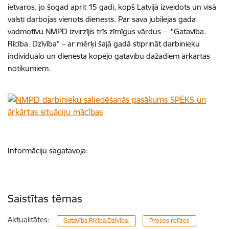
ietvaros, jo šogad aprit 15 gadi, kopš Latvijā izveidots un visā
valstī darbojas vienots dienests. Par sava jubilejas gada
vadmotīvu NMPD izvirzījis trīs zīmīgus vārdus – “Gatavība.
Rīcība. Dzīvība” – ar mērķi šajā gadā stiprināt darbinieku
individuālo un dienesta kopējo gatavību dažādiem ārkārtas
notikumiem.
Informāciju sagatavoja:
Saistītas tēmas
Aktualitātes:
Gatavība.Rīcība.Dzīvība.
Preses relīzes