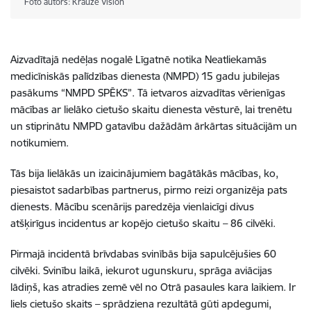
Foto autors: Krauze Vision
Aizvadītajā nedēļas nogalē Līgatnē notika Neatliekamās
medicīniskās palīdzības dienesta (NMPD) 15 gadu jubilejas
pasākums “NMPD SPĒKS”. Tā ietvaros aizvadītas vērienīgas
mācības ar lielāko cietušo skaitu dienesta vēsturē, lai trenētu
un stiprinātu NMPD gatavību dažādām ārkārtas situācijām un
notikumiem.
Tās bija lielākās un izaicinājumiem bagātākās mācības, ko,
piesaistot sadarbības partnerus, pirmo reizi organizēja pats
dienests. Mācību scenārijs paredzēja vienlaicīgi divus
atšķirīgus incidentus ar kopējo cietušo skaitu – 86 cilvēki.
Pirmajā incidentā brīvdabas svinībās bija sapulcējušies 60
cilvēki. Svinību laikā, iekurot ugunskuru, sprāga aviācijas
lādiņš, kas atradies zemē vēl no Otrā pasaules kara laikiem. Ir
liels cietušo skaits – sprādziena rezultātā gūti apdegumi,