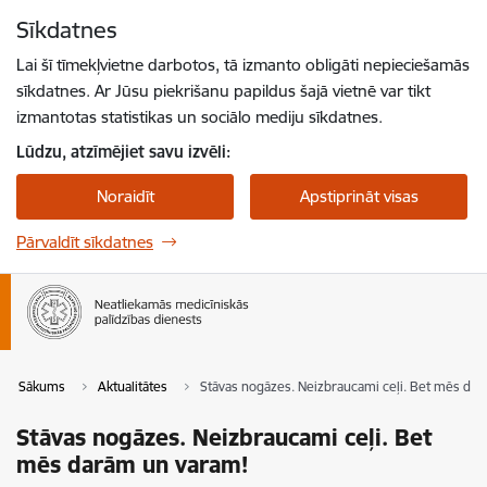
Pāriet uz lapas saturu
Sīkdatnes
Spied
lai meklētu
Enter
Lai šī tīmekļvietne darbotos, tā izmanto obligāti nepieciešamās
sīkdatnes. Ar Jūsu piekrišanu papildus šajā vietnē var tikt
izmantotas statistikas un sociālo mediju sīkdatnes.
Lūdzu, atzīmējiet savu izvēli:
Noraidīt
Apstiprināt visas
Pārvaldīt sīkdatnes
Sākums
Aktualitātes
Stāvas nogāzes. Neizbraucami ceļi. Bet mēs da
Stāvas nogāzes. Neizbraucami ceļi. Bet
mēs darām un varam!