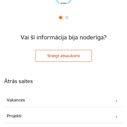
Vai šī informācija bija noderīga?
Sniegt atsauksmi
Kājene
Ātrās saites
Vakances
Projekti