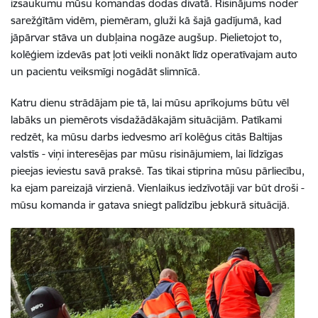
izsaukumu mūsu komandas dodas divatā. Risinājums noder
sarežģītām vidēm, piemēram, gluži kā šajā gadījumā, kad
jāpārvar stāva un dubļaina nogāze augšup. Pielietojot to,
kolēģiem izdevās pat ļoti veikli nonākt līdz operatīvajam auto
un pacientu veiksmīgi nogādāt slimnīcā.
Katru dienu strādājam pie tā, lai mūsu aprīkojums būtu vēl
labāks un piemērots visdažādākajām situācijām. Patīkami
redzēt, ka mūsu darbs iedvesmo arī kolēģus citās Baltijas
valstīs - viņi interesējas par mūsu risinājumiem, lai līdzīgas
pieejas ieviestu savā praksē. Tas tikai stiprina mūsu pārliecību,
ka ejam pareizajā virzienā. Vienlaikus iedzīvotāji var būt droši -
mūsu komanda ir gatava sniegt palīdzību jebkurā situācijā.