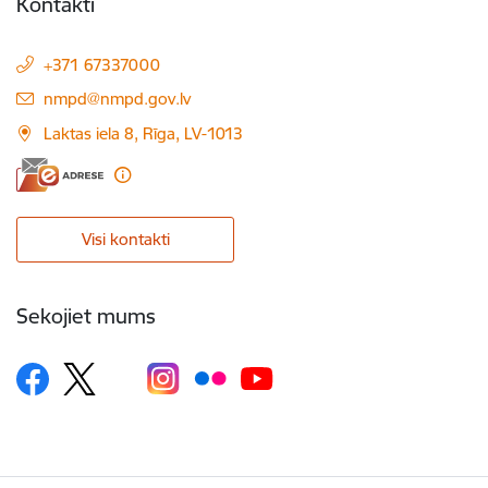
Kontakti
+371 67337000
E-pasts:
nmpd@nmpd.gov.lv
Laktas iela 8, Rīga, LV-1013
Visi kontakti
Sekojiet mums