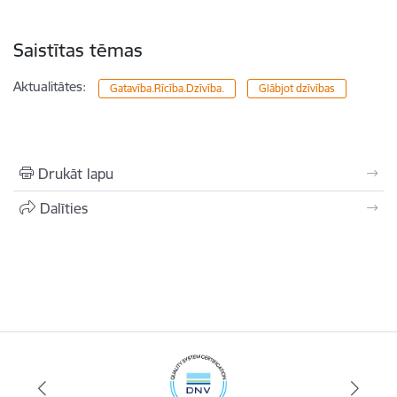
Saistītas tēmas
Aktualitātes:
Gatavība.Rīcība.Dzīvība.
Glābjot dzīvības
Drukāt lapu
Dalīties