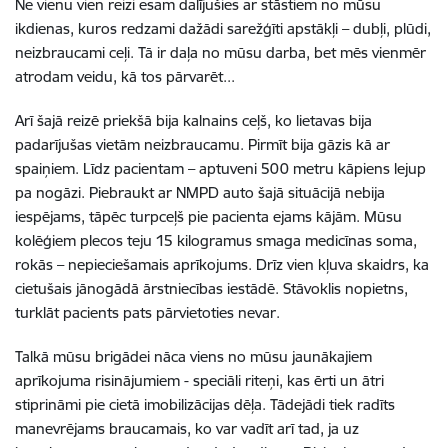
Ne vienu vien reizi esam dalījušies ar stāstiem no mūsu
ikdienas, kuros redzami dažādi sarežģīti apstākļi – dubļi, plūdi,
neizbraucami ceļi. Tā ir daļa no mūsu darba, bet mēs vienmēr
atrodam veidu, kā tos pārvarēt...
Arī šajā reizē priekšā bija kalnains ceļš, ko lietavas bija
padarījušas vietām neizbraucamu. Pirmīt bija gāzis kā ar
spaiņiem. Līdz pacientam – aptuveni 500 metru kāpiens lejup
pa nogāzi. Piebraukt ar NMPD auto šajā situācijā nebija
iespējams, tāpēc turpceļš pie pacienta ejams kājām. Mūsu
kolēģiem plecos teju 15 kilogramus smaga medicīnas soma,
rokās – nepieciešamais aprīkojums. Drīz vien kļuva skaidrs, ka
cietušais jānogādā ārstniecības iestādē. Stāvoklis nopietns,
turklāt pacients pats pārvietoties nevar.
Talkā mūsu brigādei nāca viens no mūsu jaunākajiem
aprīkojuma risinājumiem - speciāli riteņi, kas ērti un ātri
stiprināmi pie cietā imobilizācijas dēļa. Tādejādi tiek radīts
manevrējams braucamais, ko var vadīt arī tad, ja uz