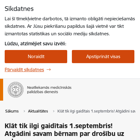
Pāriet uz lapas saturu
Sīkdatnes
Spied
lai meklētu
Enter
Lai šī tīmekļvietne darbotos, tā izmanto obligāti nepieciešamās
sīkdatnes. Ar Jūsu piekrišanu papildus šajā vietnē var tikt
izmantotas statistikas un sociālo mediju sīkdatnes.
Lūdzu, atzīmējiet savu izvēli:
Noraidīt
Apstiprināt visas
Pārvaldīt sīkdatnes
Sākums
Aktualitātes
Klāt tik ilgi gaidītais 1.septembris! Atgādini sa
Klāt tik ilgi gaidītais 1.septembris!
Atgādini savam bērnam par drošību uz