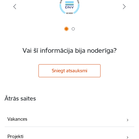
Vai šī informācija bija noderīga?
Sniegt atsauksmi
Kājene
Ātrās saites
Vakances
Projekti