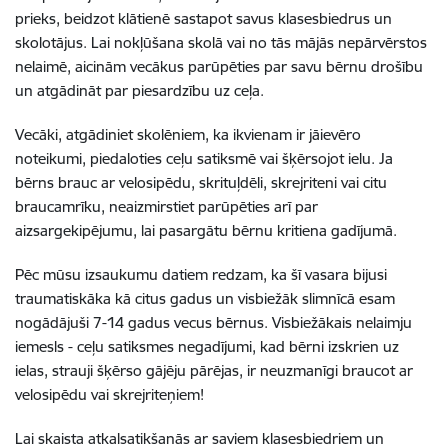
prieks, beidzot klātienē sastapot savus klasesbiedrus un
skolotājus. Lai nokļūšana skolā vai no tās mājās nepārvērstos
nelaimē, aicinām vecākus parūpēties par savu bērnu drošību
un atgādināt par piesardzību uz ceļa.
Vecāki, atgādiniet skolēniem, ka ikvienam ir jāievēro
noteikumi, piedaloties ceļu satiksmē vai šķērsojot ielu. Ja
bērns brauc ar velosipēdu, skrituļdēli, skrejriteni vai citu
braucamrīku, neaizmirstiet parūpēties arī par
aizsargekipējumu, lai pasargātu bērnu kritiena gadījumā.
Pēc mūsu izsaukumu datiem redzam, ka šī vasara bijusi
traumatiskāka kā citus gadus un visbiežāk slimnīcā esam
nogādājuši 7-14 gadus vecus bērnus. Visbiežākais nelaimju
iemesls - ceļu satiksmes negadījumi, kad bērni izskrien uz
ielas, strauji šķērso gājēju pārējas, ir neuzmanīgi braucot ar
velosipēdu vai skrejriteņiem!
Lai skaista atkalsatikšanās ar saviem klasesbiedriem un