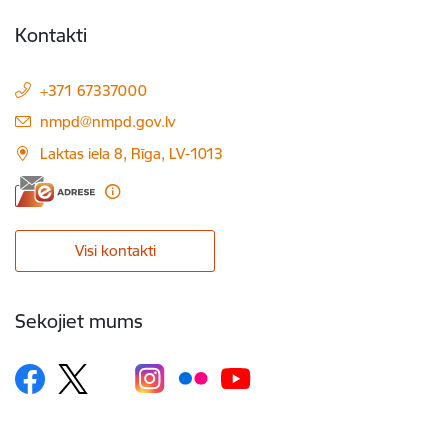
Kontakti
+371 67337000
E-pasts:
nmpd@nmpd.gov.lv
Laktas iela 8, Rīga, LV-1013
Visi kontakti
Sekojiet mums