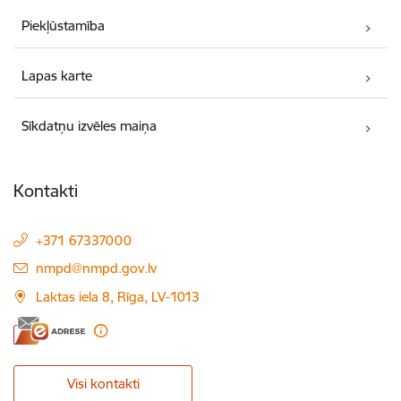
Piekļūstamība
Lapas karte
Sīkdatņu izvēles maiņa
Kontakti
+371 67337000
E-pasts:
nmpd@nmpd.gov.lv
Laktas iela 8, Rīga, LV-1013
Visi kontakti