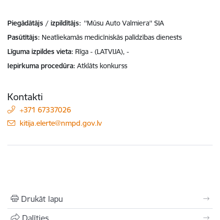
Piegādātājs / izpildītājs:
''Mūsu Auto Valmiera'' SIA
Pasūtītājs
Neatliekamās medicīniskās palīdzības dienests
Līguma izpildes vieta
Rīga - (LATVIJA), -
Iepirkuma procedūra
Atklāts konkurss
Kontakti
+371 67337026
E-pasts:
kitija.elerte@nmpd.gov.lv
Drukāt lapu
Dalīties