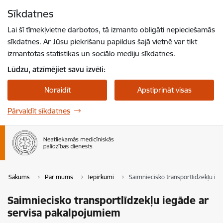
Pāriet uz lapas saturu
Sīkdatnes
Spied
lai meklētu
Enter
Lai šī tīmekļvietne darbotos, tā izmanto obligāti nepieciešamās
sīkdatnes. Ar Jūsu piekrišanu papildus šajā vietnē var tikt
izmantotas statistikas un sociālo mediju sīkdatnes.
Lūdzu, atzīmējiet savu izvēli:
Noraidīt
Apstiprināt visas
Pārvaldīt sīkdatnes
Sākums
Par mums
Iepirkumi
Saimniecisko transportlīdzekļu ie
Saimniecisko transportlīdzekļu iegāde ar
servisa pakalpojumiem