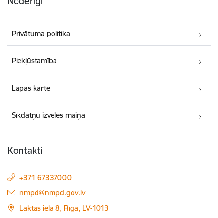
Noderīgi
Privātuma politika
Piekļūstamība
Lapas karte
Sīkdatņu izvēles maiņa
Kontakti
+371 67337000
E-pasts:
nmpd@nmpd.gov.lv
Laktas iela 8, Rīga, LV-1013