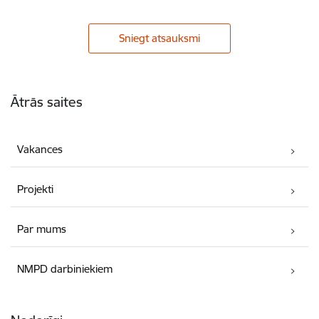
Sniegt atsauksmi
Kājene
Ātrās saites
Vakances
Projekti
Par mums
NMPD darbiniekiem