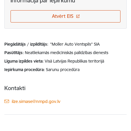
Informācija par iepirkumu
Atvērt EIS
Piegādātājs / izpildītājs:
''Moller Auto Ventspils'' SIA
Pasūtītājs
Neatliekamās medicīniskās palīdzības dienests
Līguma izpildes vieta
Visā Latvijas Republikas teritorijā
Iepirkuma procedūra
Sarunu procedūra
Kontakti
E-pasts:
ilze.simase@nmpd.gov.lv