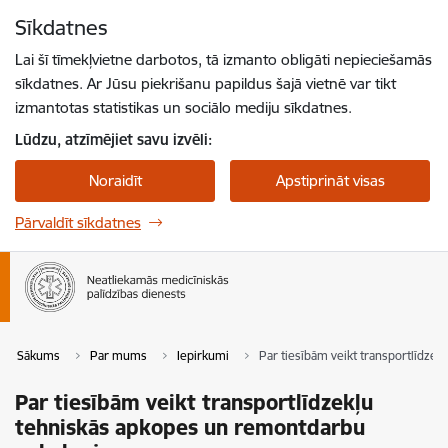
Pāriet uz lapas saturu
Sīkdatnes
Spied
lai meklētu
Enter
Lai šī tīmekļvietne darbotos, tā izmanto obligāti nepieciešamās
sīkdatnes. Ar Jūsu piekrišanu papildus šajā vietnē var tikt
izmantotas statistikas un sociālo mediju sīkdatnes.
Lūdzu, atzīmējiet savu izvēli:
Noraidīt
Apstiprināt visas
Pārvaldīt sīkdatnes
Sākums
Par mums
Iepirkumi
Par tiesībām veikt transportlīdz
Par tiesībām veikt transportlīdzekļu
tehniskās apkopes un remontdarbu