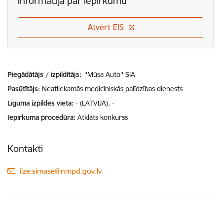
Informācija par iepirkumu
Atvērt EIS
Piegādātājs / izpildītājs:
''Mūsa Auto'' SIA
Pasūtītājs
Neatliekamās medicīniskās palīdzības dienests
Līguma izpildes vieta
- (LATVIJA), -
Iepirkuma procedūra
Atklāts konkurss
Kontakti
E-pasts:
ilze.simase@nmpd.gov.lv