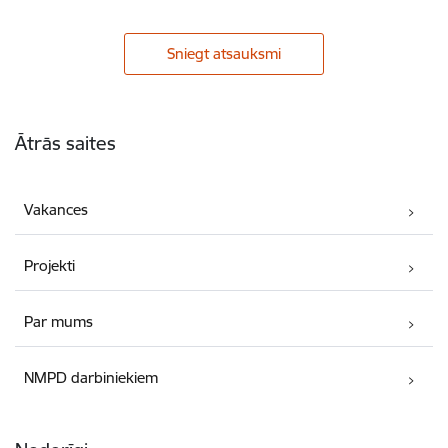
Sniegt atsauksmi
Kājene
Ātrās saites
Vakances
Projekti
Par mums
NMPD darbiniekiem