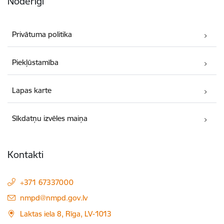
Noderīgi
Privātuma politika
Piekļūstamība
Lapas karte
Sīkdatņu izvēles maiņa
Kontakti
+371 67337000
E-pasts:
nmpd@nmpd.gov.lv
Laktas iela 8, Rīga, LV-1013