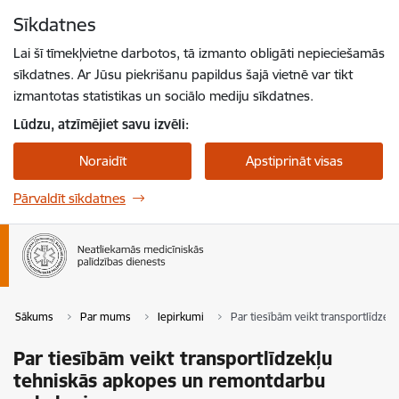
Pāriet uz lapas saturu
Sīkdatnes
Spied
lai meklētu
Enter
Lai šī tīmekļvietne darbotos, tā izmanto obligāti nepieciešamās
sīkdatnes. Ar Jūsu piekrišanu papildus šajā vietnē var tikt
izmantotas statistikas un sociālo mediju sīkdatnes.
Lūdzu, atzīmējiet savu izvēli:
Noraidīt
Apstiprināt visas
Pārvaldīt sīkdatnes
Sākums
Par mums
Iepirkumi
Par tiesībām veikt transportlīdz
Par tiesībām veikt transportlīdzekļu
tehniskās apkopes un remontdarbu