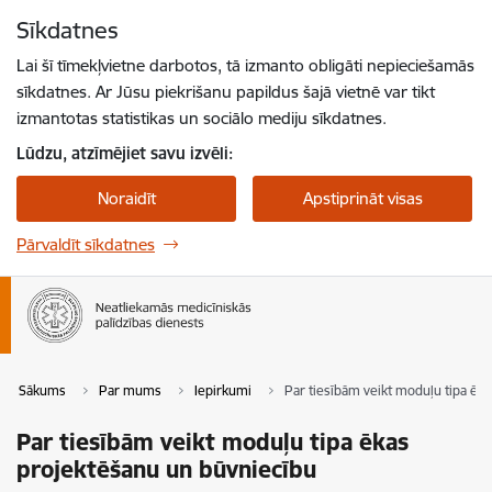
Pāriet uz lapas saturu
Sīkdatnes
Spied
lai meklētu
Enter
Lai šī tīmekļvietne darbotos, tā izmanto obligāti nepieciešamās
sīkdatnes. Ar Jūsu piekrišanu papildus šajā vietnē var tikt
izmantotas statistikas un sociālo mediju sīkdatnes.
Lūdzu, atzīmējiet savu izvēli:
Noraidīt
Apstiprināt visas
Pārvaldīt sīkdatnes
Sākums
Par mums
Iepirkumi
Par tiesībām veikt moduļu tipa ēk
Par tiesībām veikt moduļu tipa ēkas
projektēšanu un būvniecību