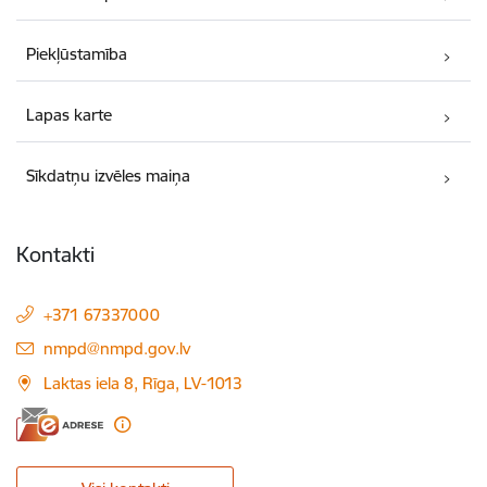
Piekļūstamība
Lapas karte
Sīkdatņu izvēles maiņa
Kontakti
+371 67337000
E-pasts:
nmpd@nmpd.gov.lv
Laktas iela 8, Rīga, LV-1013