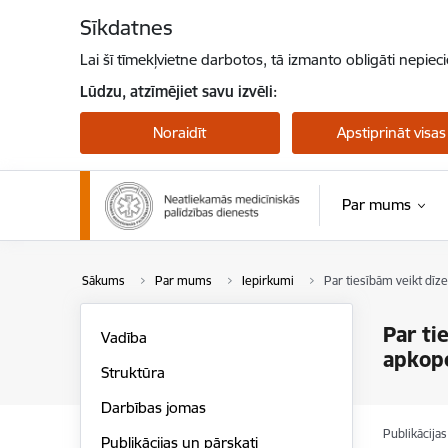
Pāriet uz lapas saturu
Sīkdatnes
Lai šī tīmekļvietne darbotos, tā izmanto obligāti nepiec
Lūdzu, atzīmējiet savu izvēli:
Noraidīt
Apstiprināt visas
Par mums
Sākums
Par mums
Iepirkumi
Par tiesībām veikt dī
Par ti
Vadība
apkop
Struktūra
Darbības jomas
Publikācija
Publikācijas un pārskati