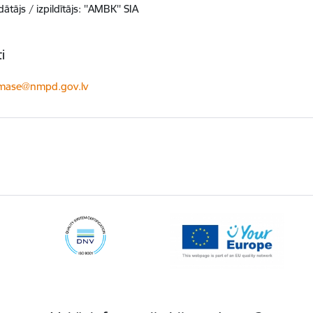
ātājs / izpildītājs: ''AMBK'' SIA
i
ts:
simase@nmpd.gov.lv