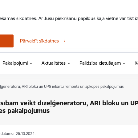
iešamās sīkdatnes. Ar Jūsu piekrišanu papildus šajā vietnē var tikt i
Pārvaldīt sīkdatnes
Pakalpojumi
Aktualitātes
Palīdzība cietušajam
K
zeļģeneratoru, ARI bloku un UPS iekārtu remonta un apkopes pakalpojumus
esībām veikt dīzeļģeneratoru, ARI bloku un U
es pakalpojumus
s datums:
26.10.2024.