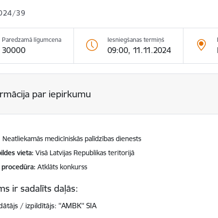
024/39
Paredzamā līgumcena
Iesniegšanas termiņš
30000
09:00, 11.11.2024
ormācija par iepirkumu
Neatliekamās medicīniskās palīdzības dienests
ildes vieta
Visā Latvijas Republikas teritorijā
 procedūra
Atklāts konkurss
s ir sadalīts daļās:
ātājs / izpildītājs: ''AMBK'' SIA