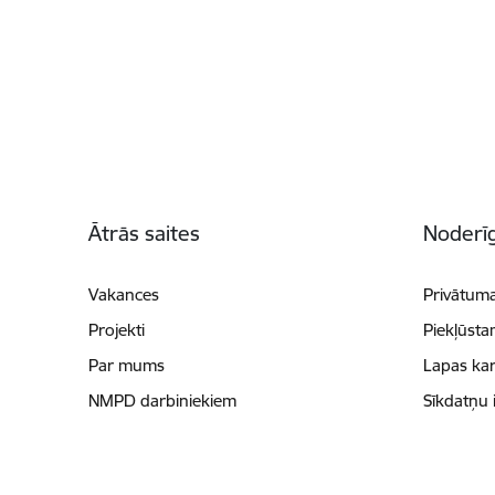
Kājene
Ātrās saites
Noderīg
Vakances
Privātuma
Projekti
Piekļūsta
Par mums
Lapas kar
NMPD darbiniekiem
Sīkdatņu 