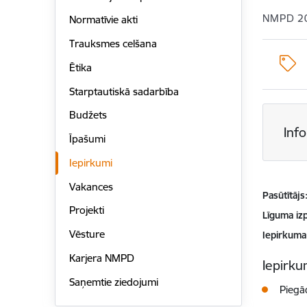
NMPD 2
Normatīvie akti
Trauksmes celšana
Ētika
Starptautiskā sadarbība
Budžets
Inf
Īpašumi
Iepirkumi
Vakances
Pasūtītājs
Projekti
Līguma izp
Vēsture
Iepirkuma
Karjera NMPD
Iepirkum
Saņemtie ziedojumi
Piegād