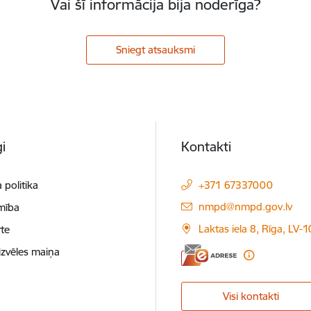
Vai šī informācija bija noderīga?
Sniegt atsauksmi
i
Kontakti
 politika
+371 67337000
E-pasts:
nmpd@nmpd.gov.lv
mība
Laktas iela 8, Rīga, LV-
te
izvēles maiņa
Visi kontakti