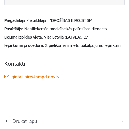
Piegādātājs / izpildītājs:
''DROŠĪBAS BIROJS'' SIA
Pasūtītājs
Neatliekamās medicīniskās palīdzības dienests
Līguma izpildes vieta
Visa Latvija (LATVIJA), LV
Iepirkuma procedūra
2.pielikumā minēto pakalpojumu iepirkumi
Kontakti
E-pasts:
ginta.kaire@nmpd.gov.lv
Drukāt lapu