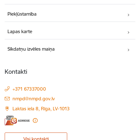
Piekļūstamība
Lapas karte
Sīkdatņu izvēles maiņa
Kontakti
+371 67337000
E-pasts:
nmpd@nmpd.gov.lv
Laktas iela 8, Rīga, LV-1013
Visi kontakti