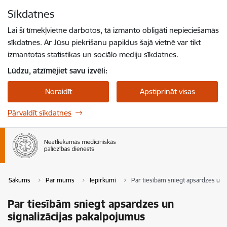
Pāriet uz lapas saturu
Sīkdatnes
Spied
lai meklētu
Enter
Lai šī tīmekļvietne darbotos, tā izmanto obligāti nepieciešamās
sīkdatnes. Ar Jūsu piekrišanu papildus šajā vietnē var tikt
izmantotas statistikas un sociālo mediju sīkdatnes.
Lūdzu, atzīmējiet savu izvēli:
Noraidīt
Apstiprināt visas
Pārvaldīt sīkdatnes
Sākums
Par mums
Iepirkumi
Par tiesībām sniegt apsardzes un 
Par tiesībām sniegt apsardzes un
signalizācijas pakalpojumus